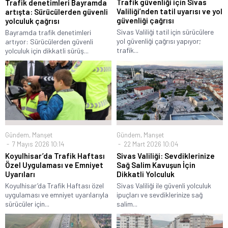
Trafik güvenliği için Sivas
Trafik denetimleri Bayramda
Valiliği’nden tatil uyarısı ve yol
artışta: Sürücülerden güvenli
güvenliği çağrısı
yolculuk çağrısı
Sivas Valiliği tatil için sürücülere
Bayramda trafik denetimleri
yol güvenliği çağrısı yapıyor;
artıyor: Sürücülerden güvenli
trafik...
yolculuk için dikkatli sürüş...
Gündem
,
Manşet
Gündem
,
Manşet
7 Mayıs 2026 10:14
22 Mart 2026 10:04
Koyulhisar’da Trafik Haftası
Sivas Valiliği: Sevdiklerinize
Özel Uygulaması ve Emniyet
Sağ Salim Kavuşun İçin
Uyarıları
Dikkatli Yolculuk
Koyulhisar’da Trafik Haftası özel
Sivas Valiliği ile güvenli yolculuk
uygulaması ve emniyet uyarılarıyla
ipuçları ve sevdiklerinize sağ
sürücüler için...
salim...