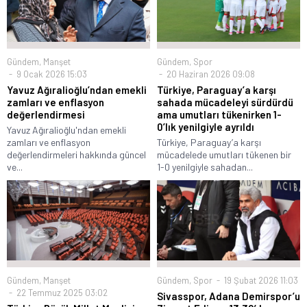
Gündem
,
Manşet
Gündem
,
Spor
9 Ocak 2026 15:03
20 Haziran 2026 09:08
Yavuz Ağıralioğlu’ndan emekli
Türkiye, Paraguay’a karşı
zamları ve enflasyon
sahada mücadeleyi sürdürdü
değerlendirmesi
ama umutları tükenirken 1-
0’lık yenilgiyle ayrıldı
Yavuz Ağıralioğlu'ndan emekli
zamları ve enflasyon
Türkiye, Paraguay’a karşı
değerlendirmeleri hakkında güncel
mücadelede umutları tükenen bir
ve...
1-0 yenilgiyle sahadan...
Gündem
,
Manşet
Gündem
,
Spor
19 Şubat 2026 11:03
22 Temmuz 2025 03:02
Sivasspor, Adana Demirspor’u