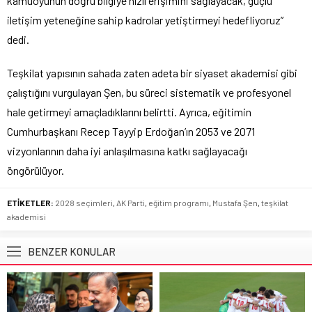
kamuoyunun doğru bilgiye hızlı erişimini sağlayacak, güçlü
iletişim yeteneğine sahip kadrolar yetiştirmeyi hedefliyoruz”
dedi.
Teşkilat yapısının sahada zaten adeta bir siyaset akademisi gibi
çalıştığını vurgulayan Şen, bu süreci sistematik ve profesyonel
hale getirmeyi amaçladıklarını belirtti. Ayrıca, eğitimin
Cumhurbaşkanı Recep Tayyip Erdoğan’ın 2053 ve 2071
vizyonlarının daha iyi anlaşılmasına katkı sağlayacağı
öngörülüyor.
ETİKETLER:
2028 seçimleri
,
AK Parti
,
eğitim programı
,
Mustafa Şen
,
teşkilat
akademisi
BENZER KONULAR