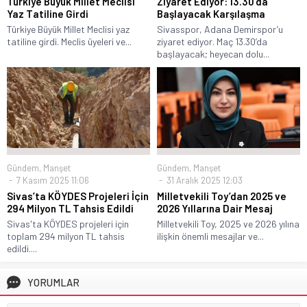
Türkiye Büyük Millet Meclisi
Ziyaret Ediyor: 13.30’da
Yaz Tatiline Girdi
Başlayacak Karşılaşma
Türkiye Büyük Millet Meclisi yaz
Sivasspor, Adana Demirspor’u
tatiline girdi. Meclis üyeleri ve...
ziyaret ediyor. Maç 13.30’da
başlayacak; heyecan dolu...
Gündem
,
Manşet
Gündem
,
Manşet
7 Kasım 2025 11:06
31 Aralık 2025 12:03
Sivas’ta KÖYDES Projeleri İçin
Milletvekili Toy’dan 2025 ve
294 Milyon TL Tahsis Edildi
2026 Yıllarına Dair Mesaj
Sivas'ta KÖYDES projeleri için
Milletvekili Toy, 2025 ve 2026 yılına
toplam 294 milyon TL tahsis
ilişkin önemli mesajlar ve...
edildi....
YORUMLAR