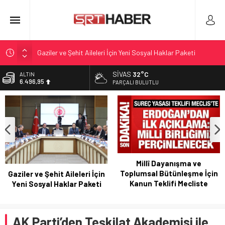
Gaziler ve Şehit Aileleri İçin Yeni Sosyal Haklar Paketi
Millî Dayanışma ve Toplumsal Bütünleşme İçin Kanun Teklifi
SIVAS
32°C
ALTIN
Mecliste
6.496,95
PARÇALI BULUTLU
Erdoğan’a suikast girişimi iddiası ve soruşturma talebi
BİST
13.703,13
Jetstar’ın bagaj politikasında devrim niteliğinde güncelleme
Florida’da çıplak yemek deneyimi akım mı, rekabette fark mı
DOLAR
47,5639
arıyorlar
EURO
54,9859
Millî Dayanışma ve
Toplumsal Bütünleşme İçin
Gaziler ve Şehit Aileleri İçin
Kanun Teklifi Mecliste
Yeni Sosyal Haklar Paketi
AK Parti’den Teşkilat Akademisi ile