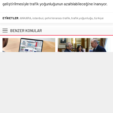
geliştirilmesiyle trafik yoğunluğunun azaltılabileceğine inanıyor.
ETİKETLER:
ANKARA
,
istanbul
,
şehirlerarası trafik
,
trafik yoğunluğu
,
türkiye
BENZER KONULAR
Gündem
,
Manşet
Gündem
,
Manşet
17 Şubat 2026 11:05
16 Nisan 2025 11:09
İŞKUR İşyeri Uyum Programı
Cumhurbaşkanı Erdoğan’dan
için kura çekimi bugün
Sırrı Süreyya Önder’e Geçmiş
yapılıyor
Olsun Telefonu
İŞKUR İşyeri Uyum Programı kura
Erdoğan, kalp ameliyatı geçiren
çekimi bugün yapılıyor. Sonuçlar
TBMM Başkanvekili Sırrı Süreyya
ve...
Önder için...