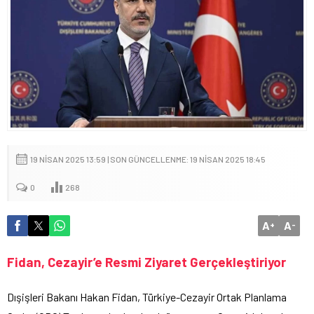
19 NISAN 2025 13:59 | SON GÜNCELLENME: 19 NISAN 2025 18:45
0
268
A
A
+
-
Fidan, Cezayir’e Resmi Ziyaret Gerçekleştiriyor
Dışişleri Bakanı Hakan Fidan, Türkiye-Cezayir Ortak Planlama