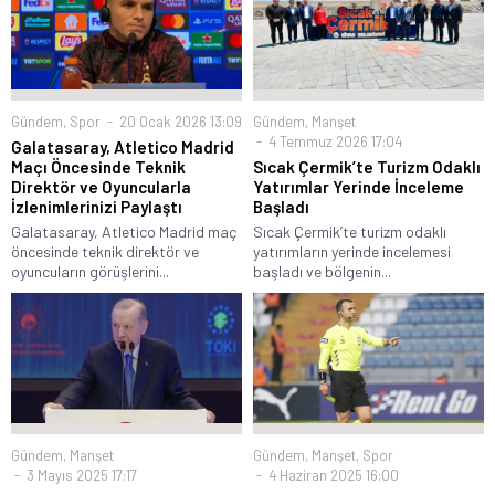
Gündem
,
Spor
20 Ocak 2026 13:09
Gündem
,
Manşet
4 Temmuz 2026 17:04
Galatasaray, Atletico Madrid
Maçı Öncesinde Teknik
Sıcak Çermik’te Turizm Odaklı
Direktör ve Oyuncularla
Yatırımlar Yerinde İnceleme
İzlenimlerinizi Paylaştı
Başladı
Galatasaray, Atletico Madrid maç
Sıcak Çermik’te turizm odaklı
öncesinde teknik direktör ve
yatırımların yerinde incelemesi
oyuncuların görüşlerini...
başladı ve bölgenin...
Gündem
,
Manşet
Gündem
,
Manşet
,
Spor
3 Mayıs 2025 17:17
4 Haziran 2025 16:00