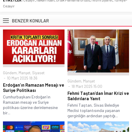
ETİKETLER:
Cezayir
,
hakan fidan
,
Ortak Planlama Grubu
,
resmi ziyaret
,
Türkiye-
Cezayir
BENZER KONULAR
Gündem
,
Manşet
,
Siyaset
10 Mart 2025 18:36
Gündem
,
Manşet
Erdoğan’ın Ramazan Mesajı ve
18 Mart 2025 15:00
Suriye Politikası
Fehmi Taştan’dan İmar Krizi ve
Cumhurbaşkanı Erdoğan'ın
Saldırılara Yanıt
Ramazan mesajı ve Suriye
Fehmi Taştan, Sivas Belediye
politikası üzerine derinlemesine
Meclisi toplantısında yaşanan
bir...
gerginliğin ardından yaptığı...