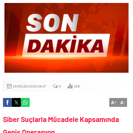
28 NISAN 2025 09:47
0
258
A
A
+
-
Siber Suçlarla Mücadele Kapsamında
Geniş Operasyon