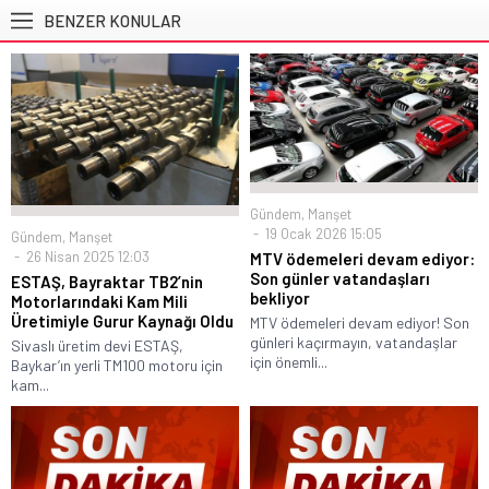
BENZER KONULAR
Gündem
,
Manşet
19 Ocak 2026 15:05
Gündem
,
Manşet
26 Nisan 2025 12:03
MTV ödemeleri devam ediyor:
Son günler vatandaşları
ESTAŞ, Bayraktar TB2’nin
bekliyor
Motorlarındaki Kam Mili
Üretimiyle Gurur Kaynağı Oldu
MTV ödemeleri devam ediyor! Son
günleri kaçırmayın, vatandaşlar
Sivaslı üretim devi ESTAŞ,
için önemli...
Baykar’ın yerli TM100 motoru için
kam...