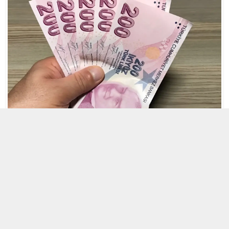
28 NISAN 2025 09:15
0
242
A
A
+
-
Mevduat ve fonlarda stopaj oranları yeni
düzenlemelerle şekilleniyor