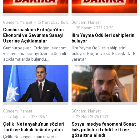
Gündem
,
Manşet
13 Mart 2025 15:18
Gündem
,
Manşet
29 Kasım 2025 20:29
Cumhurbaşkanı Erdoğan’dan
Ekonomi ve Savunma Sanayi
İlim Yayma Ödülleri sahiplerini
Üzerine Açıklamalar
buluyor
Cumhurbaşkanı Erdoğan, ekonomi
İlim Yayma Ödülleri sahiplerini
ve savunma sanayi üzerine önemli
buluyor. Başarı ve katkılarıyla fark
açıklamalarda bulundu....
yaratan...
Gündem
,
Manşet
Gündem
,
Manşet
27 Ağustos 2025 16:57
22 Mart 2025 01:20
Çelik: Netanyahu’nun sözleri
Sosyal medya fenomeni Sonat
tarih ve hukuk önünde yalan
Işık, polisleri tehdit etti ve
gözaltına alındı
Çelik, Netanyahu'nun sözlerinin