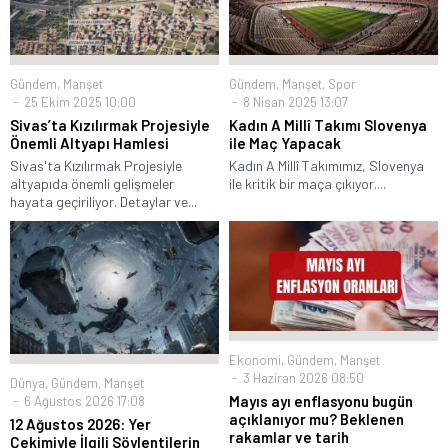
Gündem
,
Manşet
Gündem
,
Manşet
,
Spor
25 Ekim 2025 10:00
8 Nisan 2025 13:07
Sivas’ta Kızılırmak Projesiyle
Kadın A Millî Takımı Slovenya
Önemli Altyapı Hamlesi
ile Maç Yapacak
Sivas'ta Kızılırmak Projesiyle
Kadın A Millî Takımımız, Slovenya
altyapıda önemli gelişmeler
ile kritik bir maça çıkıyor....
hayata geçiriliyor. Detaylar ve...
Ekonomi
,
Gündem
,
Manşet
3 Haziran 2026 08:50
Dünya
,
Gündem
,
Manşet
Mayıs ayı enflasyonu bugün
6 Ağustos 2026 17:08
açıklanıyor mu? Beklenen
12 Ağustos 2026: Yer
rakamlar ve tarih
Çekimiyle İlgili Söylentilerin