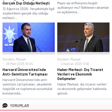
Mayıs ayı enflasyonu bugün
Gerçek Dışı Olduğu Netleşti
açıklanıyor mu? Beklenen rakamlar
12 Ağustos 2026: Yerçekimiyle ilgili
ve açıklanma...
söylentilerin gerçek dışı olduğu
netleşti;...
Gündem
,
Manşet
Gündem
,
Manşet
29 Mart 2025 10:04
2 Haziran 2025 11:46
Harvard Üniversitesi’nde
Haber Merkezi: Dış Ticaret
Anti-Semitizm Tartışması
Verileri ve Ekonomik
Gelişmeler
Harvard Üniversitesi'nde anti-
semitizm tartışmaları, akademik
Haber Merkezi, dış ticaret verileri
özgürlük ve toplumsal sorumluluk
ve ekonomik gelişmeler hakkında
konularında...
güncel...
YORUMLAR