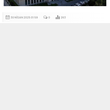
30 NISAN 2025 01:59
0
263
A
A
+
-
AK Parti, Teşkilat Yapısını
Güçlendirmeye Devam Ediyor
AK Parti AR-GE ve Eğitim Başkanlığı, Türkiye genelinde teşkilat
yapısını güçlendirmek ve 2028 seçimlerine hazırlık sürecini
profesyonel bir zemine oturtmak amacıyla yeni bir eğitim
programı başlatıyor. “Teşkilat Akademisi” adını taşıyan bu
girişimle, yaklaşık 100 bin parti yöneticisi 10 hafta sürecek
kapsamlı bir eğitim programına katılacak.