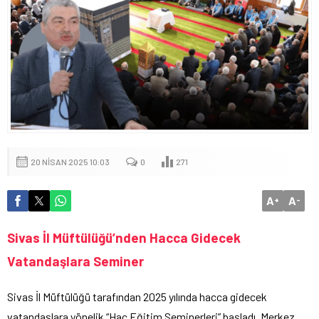
20 NISAN 2025 10:03
0
271
A
A
+
-
Sivas İl Müftülüğü’nden Hacca Gidecek
Vatandaşlara Seminer
Sivas İl Müftülüğü tarafından 2025 yılında hacca gidecek
vatandaşlara yönelik “Hac Eğitim Seminerleri” başladı. Merkez