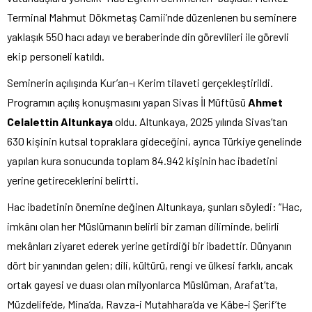
Terminal Mahmut Dökmetaş Camii’nde düzenlenen bu seminere
yaklaşık 550 hacı adayı ve beraberinde din görevlileri ile görevli
ekip personeli katıldı.
Seminerin açılışında Kur’an-ı Kerim tilaveti gerçekleştirildi.
Programın açılış konuşmasını yapan Sivas İl Müftüsü
Ahmet
Celalettin Altunkaya
oldu. Altunkaya, 2025 yılında Sivas’tan
630 kişinin kutsal topraklara gideceğini, ayrıca Türkiye genelinde
yapılan kura sonucunda toplam 84.942 kişinin hac ibadetini
yerine getireceklerini belirtti.
Hac ibadetinin önemine değinen Altunkaya, şunları söyledi: “Hac,
imkânı olan her Müslümanın belirli bir zaman diliminde, belirli
mekânları ziyaret ederek yerine getirdiği bir ibadettir. Dünyanın
dört bir yanından gelen; dili, kültürü, rengi ve ülkesi farklı, ancak
ortak gayesi ve duası olan milyonlarca Müslüman, Arafat’ta,
Müzdelife’de, Mina’da, Ravza-i Mutahhara’da ve Kâbe-i Şerif’te