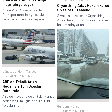
Konvoyu: Esenler Erokspor
maçı için yolcuyuz
Oryantiring Aday Hakem Kursu
Sivas’ta Düzenlendi
Ankara’dan Sivas’a Esenler
Erokspor maçı için yolculuk:
Sivas'ta düzenlenen Oryantiring
taraftar konvoyuyla heyecan,...
Aday Hakem Kursu, sporculara ve
hakem adaylarına...
Dünya
,
Gündem
,
Manşet
24 Aralık 2024 16:20
ABD’de Teknik Arıza
Nedeniyle Tüm Uçuşlar
Durduruldu
ABD'de meydana gelen teknik arıza
nedeniyle tüm uçuşlar durduruldu.
Yolcuların...
Gündem
,
Manşet
8 Şubat 2025 09:04