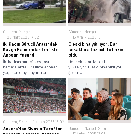
Gündem
,
Manşet
Gündem
,
Manşet
25 Mart 2026 14:02
15 Aralık 2025 16:11
İki Kadın Sürücü Arasındaki
O eski bina yıkılıyor: Dar
Kavga Kamerada: Trafikte
sokaklara toz bulutu hakim
Anbean Yaşandı
oldu
İki kadının sürücü kavgası
Dar sokaklarda toz bulutu
kameralarda: Trafikte anbean
yükseliyor. O eski bina yıkılıyor,
yaşanan olayın ayrıntıları...
şehrin...
Gündem
,
Spor
4 Nisan 2026 15:02
Gündem
,
Manşet
,
Spor
Ankara’dan Sivas’a Taraftar
17 Şubat 2025 12:06