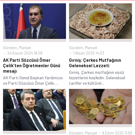
Gündem
,
Manşet
Gündem
,
Manşet
24 Kasım 2024 18:08
1 Nisan 2025 14:03
AK Parti Sözcüsü Ömer
Gırniş: Çerkes Mutfağının
Çelik’ten Öğretmenler Günü
Geleneksel Lezzeti
mesajı
Gırniş, Çerkes mutfağının eşsiz
AK Parti Genel Başkan Yardımcısı
lezzetlerini keşfedin. Geleneksel
ve Parti Sözcüsü Ömer Çelik,...
tarifler ve kültürel...
Gündem
,
Manşet
8 Ekim 2025 11:58