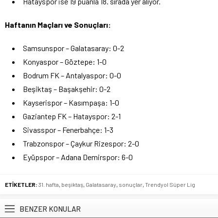
Hatayspor ise 19 puanla 18. sırada yer alıyor.
Haftanın Maçları ve Sonuçları:
Samsunspor – Galatasaray: 0-2
Konyaspor – Göztepe: 1-0
Bodrum FK – Antalyaspor: 0-0
Beşiktaş – Başakşehir: 0-2
Kayserispor – Kasımpaşa: 1-0
Gaziantep FK – Hatayspor: 2-1
Sivasspor – Fenerbahçe: 1-3
Trabzonspor – Çaykur Rizespor: 2-0
Eyüpspor – Adana Demirspor: 6-0
ETİKETLER:
31. hafta
,
beşiktaş
,
Galatasaray
,
sonuçlar
,
Trendyol Süper Lig
BENZER KONULAR