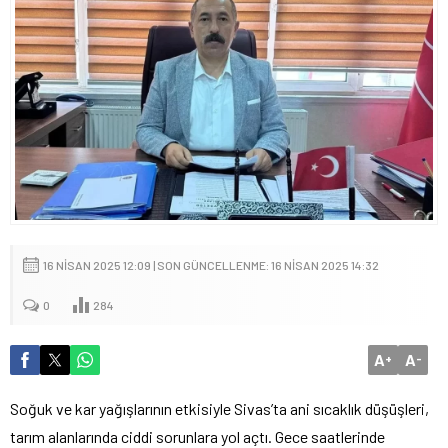
16 NISAN 2025 12:09 | SON GÜNCELLENME: 16 NISAN 2025 14:32
0
284
A
A
+
-
Soğuk ve kar yağışlarının etkisiyle Sivas’ta ani sıcaklık düşüşleri,
tarım alanlarında ciddi sorunlara yol açtı. Gece saatlerinde