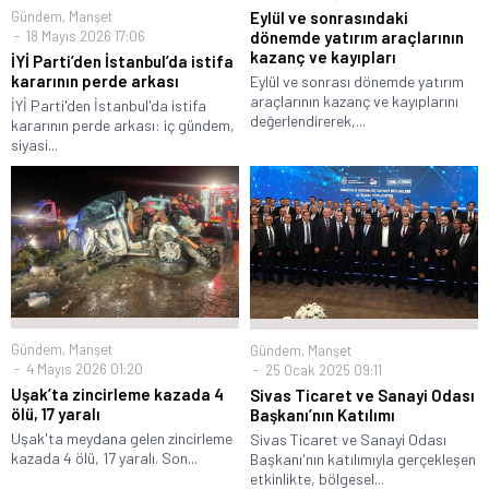
Gündem
,
Manşet
Eylül ve sonrasındaki
18 Mayıs 2026 17:06
dönemde yatırım araçlarının
kazanç ve kayıpları
İYİ Parti’den İstanbul’da istifa
kararının perde arkası
Eylül ve sonrası dönemde yatırım
araçlarının kazanç ve kayıplarını
İYİ Parti'den İstanbul'da istifa
değerlendirerek,...
kararının perde arkası: iç gündem,
siyasi...
Gündem
,
Manşet
Gündem
,
Manşet
4 Mayıs 2026 01:20
25 Ocak 2025 09:11
Uşak’ta zincirleme kazada 4
Sivas Ticaret ve Sanayi Odası
ölü, 17 yaralı
Başkanı’nın Katılımı
Uşak'ta meydana gelen zincirleme
Sivas Ticaret ve Sanayi Odası
kazada 4 ölü, 17 yaralı. Son...
Başkanı'nın katılımıyla gerçekleşen
etkinlikte, bölgesel...