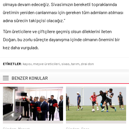
olmaya devam edeceğiz. Sivas’ımızın bereketli topraklarında
üretimin yeniden canlanması için gereken tüm adımların atılması
adına sürecin takipçisi olacağız.”
Tüm üreticilere ve çiftçilere geçmiş olsun dileklerini ileten
Doğan, bu zorlu süreçte dayanışma içinde olmanın önemini bir
kez daha vurguladı.
ETİKETLER:
kayısı
,
meyve üreticileri
,
sivas
,
tarım
,
zirai don
BENZER KONULAR
Gündem
,
Manşet
Gündem
,
Spor