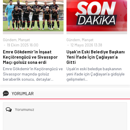
Gündem
,
Manşet
Gündem
,
Manşet
19 Ekim 2025 16:00
12 Mayıs 2026 13:38
Emre Gökdemir’in İnşaat
Uşak’ın Eski Belediye Başkanı
Keçiörengücü ve Sivasspor
Yeni İfade İçin Çağlayan’a
Maçı golsüz sona erdi
Gitti
Emre Gökdemir'in Keçiörengücü ve
Uşak’ın eski belediye başkanının
Sivasspor maçında golsüz
yeni ifade için Çağlayan’a gidişiyle
beraberlik sonucu, detaylar...
gelişmeleri...
YORUMLAR