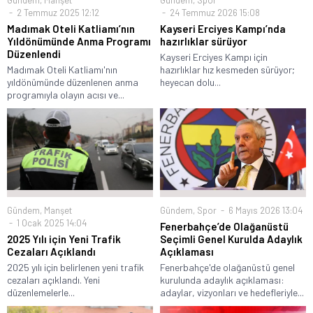
2 Temmuz 2025 12:12
24 Temmuz 2026 15:08
Madımak Oteli Katliamı’nın
Kayseri Erciyes Kampı’nda
Yıldönümünde Anma Programı
hazırlıklar sürüyor
Düzenlendi
Kayseri Erciyes Kampı için
Madımak Oteli Katliamı'nın
hazırlıklar hız kesmeden sürüyor;
yıldönümünde düzenlenen anma
heyecan dolu...
programıyla olayın acısı ve...
Gündem
,
Manşet
Gündem
,
Spor
6 Mayıs 2026 13:04
1 Ocak 2025 14:04
Fenerbahçe’de Olağanüstü
2025 Yılı için Yeni Trafik
Seçimli Genel Kurulda Adaylık
Cezaları Açıklandı
Açıklaması
2025 yılı için belirlenen yeni trafik
Fenerbahçe'de olağanüstü genel
cezaları açıklandı. Yeni
kurulunda adaylık açıklaması:
düzenlemelerle...
adaylar, vizyonları ve hedefleriyle...