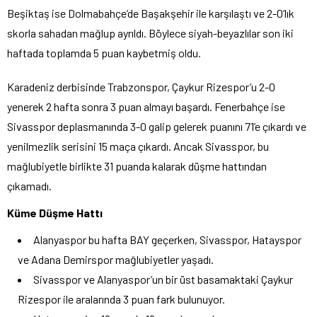
Beşiktaş ise Dolmabahçe’de Başakşehir ile karşılaştı ve 2-0’lık
skorla sahadan mağlup ayrıldı. Böylece siyah-beyazlılar son iki
haftada toplamda 5 puan kaybetmiş oldu.
Karadeniz derbisinde Trabzonspor, Çaykur Rizespor’u 2-0
yenerek 2 hafta sonra 3 puan almayı başardı. Fenerbahçe ise
Sivasspor deplasmanında 3-0 galip gelerek puanını 71’e çıkardı ve
yenilmezlik serisini 15 maça çıkardı. Ancak Sivasspor, bu
mağlubiyetle birlikte 31 puanda kalarak düşme hattından
çıkamadı.
Küme Düşme Hattı
Alanyaspor bu hafta BAY geçerken, Sivasspor, Hatayspor
ve Adana Demirspor mağlubiyetler yaşadı.
Sivasspor ve Alanyaspor’un bir üst basamaktaki Çaykur
Rizespor ile aralarında 3 puan fark bulunuyor.