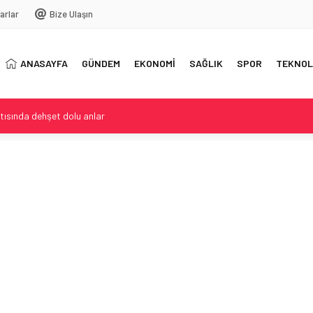
arlar
Bize Ulaşın
ANASAYFA
GÜNDEM
EKONOMİ
SAĞLIK
SPOR
TEKNOL
tısında dehşet dolu anlar
ğil tutku ve şehir etkisi
can kaybı ve yaralılar var
ert konuşması
e Beyin Tümörüyle Mücadele