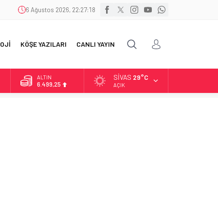
6 Ağustos 2026, 22:27:19
OJİ
KÖŞE YAZILARI
CANLI YAYIN
SIVAS
29°C
ALTIN
6.499,25
AÇIK
BİST
13.798,82
DOLAR
47,5921
EURO
54,9747