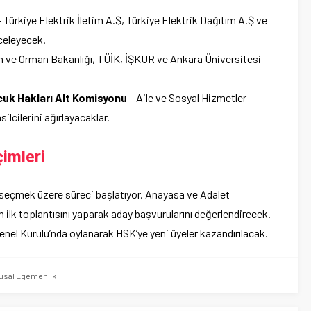
 Türkiye Elektrik İletim A.Ş, Türkiye Elektrik Dağıtım A.Ş ve
nceleyecek.
m ve Orman Bakanlığı, TÜİK, İŞKUR ve Ankara Üniversitesi
cuk Hakları Alt Komisyonu
– Aile ve Sosyal Hizmetler
ilcilerini ağırlayacaklar.
çimleri
 seçmek üzere süreci başlatıyor. Anayasa ve Adalet
lk toplantısını yaparak aday başvurularını değerlendirecek.
nel Kurulu’nda oylanarak HSK’ye yeni üyeler kazandırılacak.
usal Egemenlik