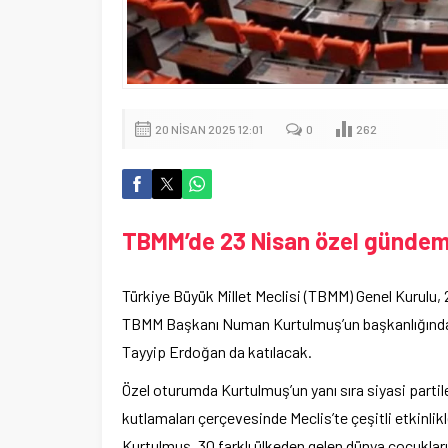
20 NISAN 2025 12:01
0
262
TBMM’de 23 Nisan özel gündem
Türkiye Büyük Millet Meclisi (TBMM) Genel Kurulu
TBMM Başkanı Numan Kurtulmuş’un başkanlığınd
Tayyip Erdoğan da katılacak.
Özel oturumda Kurtulmuş’un yanı sıra siyasi partil
kutlamaları çerçevesinde Meclis’te çeşitli etkinl
Kurtulmuş, 30 farklı ülkeden gelen dünya çocukla