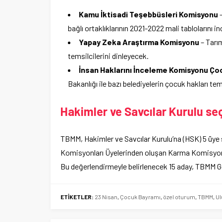
Kamu İktisadi Teşebbüsleri Komisyonu
–
bağlı ortaklıklarının 2021-2022 mali tablolarını i
Yapay Zeka Araştırma Komisyonu
– Tarı
temsilcilerini dinleyecek.
İnsan Haklarını İnceleme Komisyonu Ço
Bakanlığı ile bazı belediyelerin çocuk hakları tems
Hakimler ve Savcılar Kurulu se
TBMM, Hakimler ve Savcılar Kurulu’na (HSK) 5 üye
Komisyonları Üyelerinden oluşan Karma Komisyon i
Bu değerlendirmeyle belirlenecek 15 aday, TBMM Ge
ETİKETLER:
23 Nisan
,
Çocuk Bayramı
,
özel oturum
,
TBMM
,
Ul