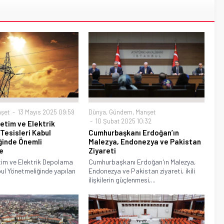
şet
13 Mayıs 2025 09:59
Dünya
,
Gündem
,
Manşet
10 Şubat 2025 10:32
retim ve Elektrik
esisleri Kabul
Cumhurbaşkanı Erdoğan’ın
ğinde Önemli
Malezya, Endonezya ve Pakistan
e
Ziyareti
tim ve Elektrik Depolama
Cumhurbaşkanı Erdoğan'ın Malezya,
bul Yönetmeliğinde yapılan
Endonezya ve Pakistan ziyareti, ikili
ilişkilerin güçlenmesi,...