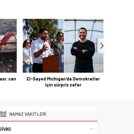
sı: can
El-Sayed Michigan’da Demokratlar
için sürpriz zafer
Trump’ın 
NAMAZ VAKİTLERİ
SIVAS