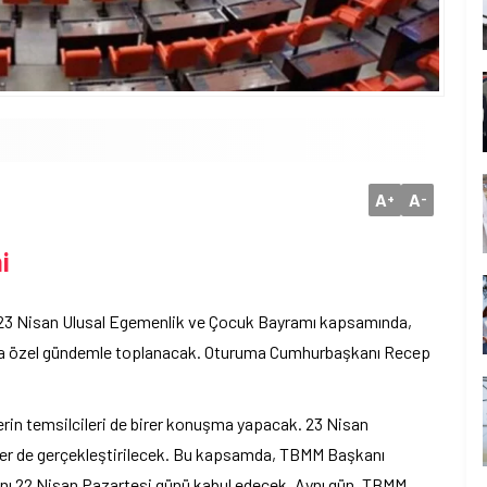
A
A
+
-
i
, 23 Nisan Ulusal Egemenlik ve Çocuk Bayramı kapsamında,
a özel gündemle toplanacak. Oturuma Cumhurbaşkanı Recep
erin temsilcileri de birer konuşma yapacak. 23 Nisan
ikler de gerçekleştirilecek. Bu kapsamda, TBMM Başkanı
rını 22 Nisan Pazartesi günü kabul edecek. Aynı gün, TBMM