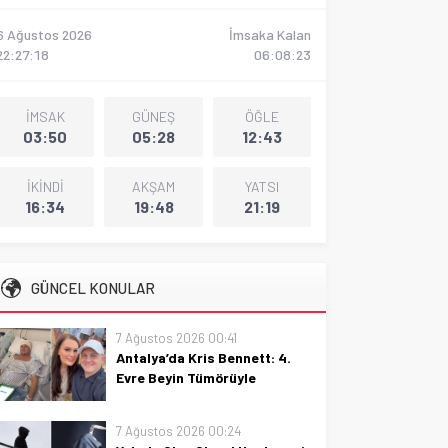
6 Ağustos 2026
İmsaka Kalan
22:27:19
06:08:22
İMSAK
GÜNEŞ
ÖĞLE
03:50
05:28
12:43
İKİNDİ
AKŞAM
YATSI
16:34
19:48
21:19
GÜNCEL KONULAR
7 Ağustos 2026 00:41
Antalya’da Kris Bennett: 4.
Evre Beyin Tümörüyle
Mücadele
Antalya’da Kris Bennett: 4. Evre
7 Ağustos 2026 00:24
Beyin Tümörüyle Mücadele, umut