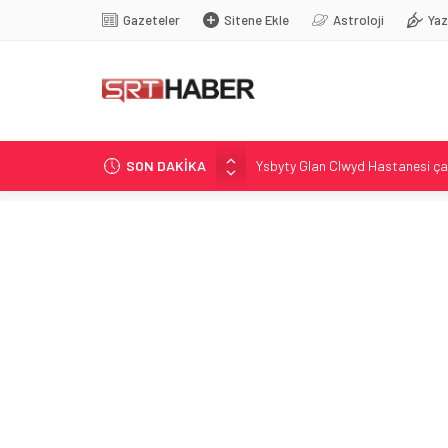
Gazeteler
Sitene Ekle
Astroloji
Yaz
SON DAKİKA
Ysbyty Glan Clwyd Hastanesi ça
Salah transferi: Para önceliği de
Ceramana’da minibüs patlaması: 
Trump’ın El-Sayed hakkındaki s
Antalya’da Kris Bennett: 4. Evr