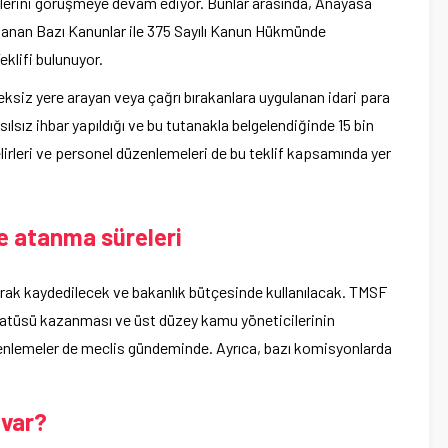
iflerini görüşmeye devam ediyor. Bunlar arasında, Anayasa
rlanan Bazı Kanunlar ile 375 Sayılı Kanun Hükmünde
klifi bulunuyor.
reksiz yere arayan veya çağrı bırakanlara uygulanan idari para
sılsız ihbar yapıldığı ve bu tutanakla belgelendiğinde 15 bin
elirleri ve personel düzenlemeleri de bu teklif kapsamında yer
e atanma süreleri
 olarak kaydedilecek ve bakanlık bütçesinde kullanılacak. TMSF
tatüsü kazanması ve üst düzey kamu yöneticilerinin
nlemeler de meclis gündeminde. Ayrıca, bazı komisyonlarda
 var?