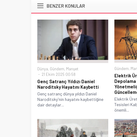
BENZER KONULAR
Gündem
,
Man
Dünya
,
Gündem
,
Manşet
21 Ekim 2025 00:58
Elektrik Ü
Depolama T
Genç Satranç Yıldızı Daniel
Yönetmeli
Naroditsky Hayatını Kaybetti
Güncellem
Genç satranç dünya yıldızı Daniel
Elektrik Üre
Naroditsky'nin hayatını kaybettiğine
Tesisleri Ka
dair detaylar...
önemli...