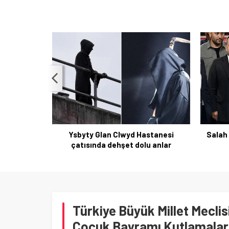
. Evre Beyin
Ysbyty Glan Clwyd Hastanesi
Salah 
ele
çatısında dehşet dolu anlar
Türkiye Büyük Millet Meclis
Çocuk Bayramı Kutlamalar