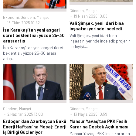
Gündem
,
Manşet
19 Nisan 2026 10:08
Ekonomi
,
Gündem
,
Manşet
18 Ekim 2025 10:42
Vali Şimşek, yeni idari bina
inşaatını yerinde inceledi
İsa Karakaş’tan yeni asgari
ücret beklentisi: yüzde 25-30
Vali Şimşek, yeni idari bina
arası artış
inşaatını yerinde inceledi; projenin
ilerleyişi,...
İsa Karakaş'tan yeni asgari ücret
beklentisi: yüzde 25-30 arası
artış...
Gündem
,
Manşet
Gündem
,
Manşet
2 Haziran 2025 13:00
13 Mayıs 2025 10:59
Erdoğan’dan Azerbaycan Bakü
Mansur Yavaş’tan PKK Fesih
Enerji Haftası’na Mesaj: Enerji
Kararına Destek Açıklaması
İş Birliği Güçleniyor
Mansur Yavaş, PKK fesih kararına