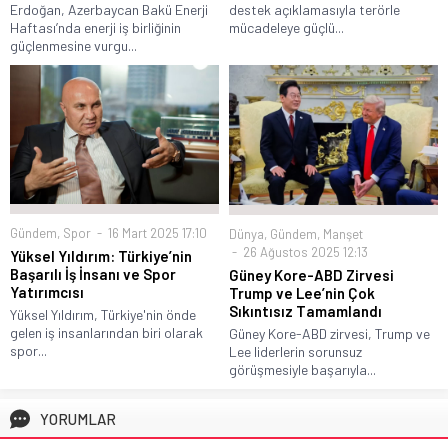
Erdoğan, Azerbaycan Bakü Enerji
destek açıklamasıyla terörle
Haftası’nda enerji iş birliğinin
mücadeleye güçlü...
güçlenmesine vurgu...
Gündem
,
Spor
16 Mart 2025 17:10
Dünya
,
Gündem
,
Manşet
26 Ağustos 2025 12:13
Yüksel Yıldırım: Türkiye’nin
Başarılı İş İnsanı ve Spor
Güney Kore-ABD Zirvesi
Yatırımcısı
Trump ve Lee’nin Çok
Sıkıntısız Tamamlandı
Yüksel Yıldırım, Türkiye'nin önde
gelen iş insanlarından biri olarak
Güney Kore-ABD zirvesi, Trump ve
spor...
Lee liderlerin sorunsuz
görüşmesiyle başarıyla...
YORUMLAR