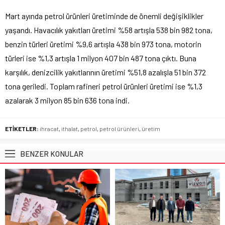
Mart ayında petrol ürünleri üretiminde de önemli değişiklikler
yaşandı. Havacılık yakıtları üretimi %58 artışla 538 bin 982 tona,
benzin türleri üretimi %9,6 artışla 438 bin 973 tona, motorin
türleri ise %1,3 artışla 1 milyon 407 bin 487 tona çıktı. Buna
karşılık, denizcilik yakıtlarının üretimi %51,8 azalışla 51 bin 372
tona geriledi. Toplam rafineri petrol ürünleri üretimi ise %1,3
azalarak 3 milyon 85 bin 636 tona indi.
ETİKETLER:
ihracat
,
ithalat
,
petrol
,
petrol ürünleri
,
üretim
BENZER KONULAR