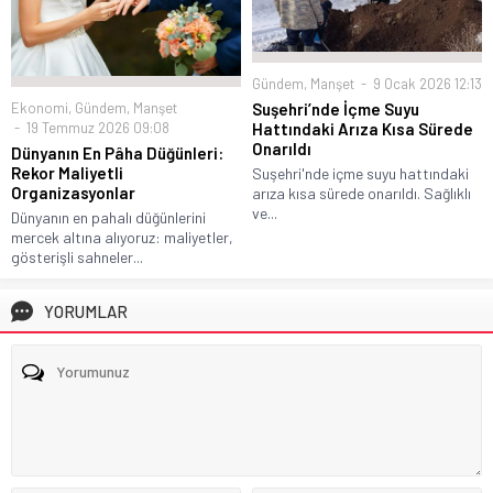
Gündem
,
Manşet
9 Ocak 2026 12:13
Ekonomi
,
Gündem
,
Manşet
Suşehri’nde İçme Suyu
19 Temmuz 2026 09:08
Hattındaki Arıza Kısa Sürede
Onarıldı
Dünyanın En Pâha Düğünleri:
Rekor Maliyetli
Suşehri'nde içme suyu hattındaki
Organizasyonlar
arıza kısa sürede onarıldı. Sağlıklı
ve...
Dünyanın en pahalı düğünlerini
mercek altına alıyoruz: maliyetler,
gösterişli sahneler...
YORUMLAR