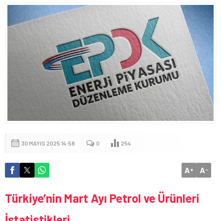
30 MAYIS 2025 14:58
0
254
A
A
+
-
Türkiye’nin Mart Ayı Petrol ve Ürünleri
İstatistikleri