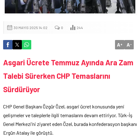
30 MAYIS 2025 14:02
0
244
A
A
+
-
Asgari Ücrete Temmuz Ayında Ara Zam
Talebi Sürerken CHP Temaslarını
Sürdürüyor
CHP Genel Başkanı Özgür Özel, asgari ücret konusunda yeni
gelişmeler ve taleplerle ilgili temaslarını devam ettiriyor. Türk-İş
Genel Merkezi’ni ziyaret eden Özel, burada konfederasyon başkanı
Ergün Atalay ile görüştü.