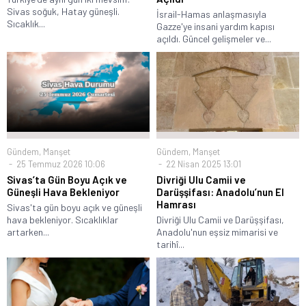
Sivas soğuk, Hatay güneşli.
İsrail-Hamas anlaşmasıyla
Sıcaklık...
Gazze'ye insani yardım kapısı
açıldı. Güncel gelişmeler ve...
Gündem
,
Manşet
Gündem
,
Manşet
25 Temmuz 2026 10:06
22 Nisan 2025 13:01
Sivas’ta Gün Boyu Açık ve
Divriği Ulu Camii ve
Güneşli Hava Bekleniyor
Darüşşifası: Anadolu’nun El
Hamrası
Sivas'ta gün boyu açık ve güneşli
hava bekleniyor. Sıcaklıklar
Divriği Ulu Camii ve Darüşşifası,
artarken...
Anadolu'nun eşsiz mimarisi ve
tarihî...