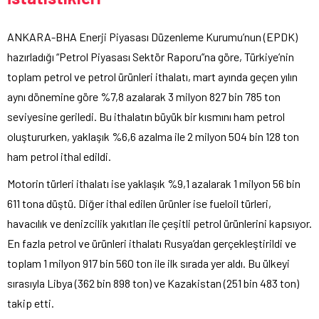
ANKARA-BHA Enerji Piyasası Düzenleme Kurumu’nun (EPDK)
hazırladığı “Petrol Piyasası Sektör Raporu”na göre, Türkiye’nin
toplam petrol ve petrol ürünleri ithalatı, mart ayında geçen yılın
aynı dönemine göre %7,8 azalarak 3 milyon 827 bin 785 ton
seviyesine geriledi. Bu ithalatın büyük bir kısmını ham petrol
oluştururken, yaklaşık %6,6 azalma ile 2 milyon 504 bin 128 ton
ham petrol ithal edildi.
Motorin türleri ithalatı ise yaklaşık %9,1 azalarak 1 milyon 56 bin
611 tona düştü. Diğer ithal edilen ürünler ise fueloil türleri,
havacılık ve denizcilik yakıtları ile çeşitli petrol ürünlerini kapsıyor.
En fazla petrol ve ürünleri ithalatı Rusya’dan gerçekleştirildi ve
toplam 1 milyon 917 bin 560 ton ile ilk sırada yer aldı. Bu ülkeyi
sırasıyla Libya (362 bin 898 ton) ve Kazakistan (251 bin 483 ton)
takip etti.