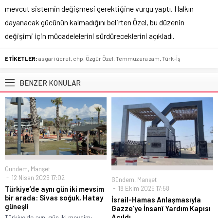
mevcut sistemin değişmesi gerektiğine vurgu yaptı. Halkın
dayanacak gücünün kalmadığını belirten Özel, bu düzenin
değişimi için mücadelelerini sürdüreceklerini açıkladı.
ETİKETLER:
asgari ücret
,
chp
,
Özgür Özel
,
Temmuz ara zam
,
Türk-İş
BENZER KONULAR
Gündem
,
Manşet
12 Nisan 2026 17:02
Gündem
,
Manşet
18 Ekim 2025 17:58
Türkiye’de aynı gün iki mevsim
bir arada: Sivas soğuk, Hatay
İsrail-Hamas Anlaşmasıyla
güneşli
Gazze’ye İnsanî Yardım Kapısı
Açıldı
Türkiye'de aynı gün iki mevsim: