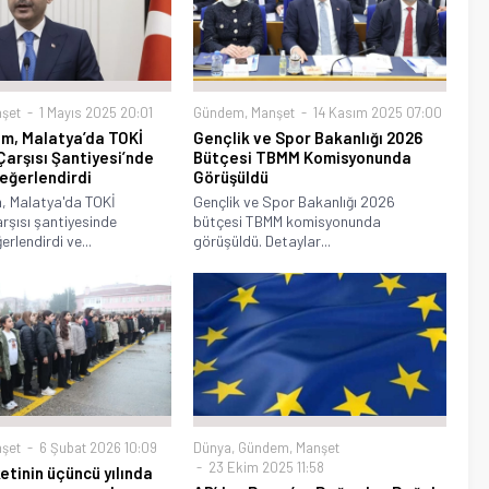
şet
1 Mayıs 2025 20:01
Gündem
,
Manşet
14 Kasım 2025 07:00
m, Malatya’da TOKİ
Gençlik ve Spor Bakanlığı 2026
Çarşısı Şantiyesi’nde
Bütçesi TBMM Komisyonunda
eğerlendirdi
Görüşüldü
, Malatya'da TOKİ
Gençlik ve Spor Bakanlığı 2026
arşısı şantiyesinde
bütçesi TBMM komisyonunda
rlendirdi ve...
görüşüldü. Detaylar...
şet
6 Şubat 2026 10:09
Dünya
,
Gündem
,
Manşet
23 Ekim 2025 11:58
etinin üçüncü yılında