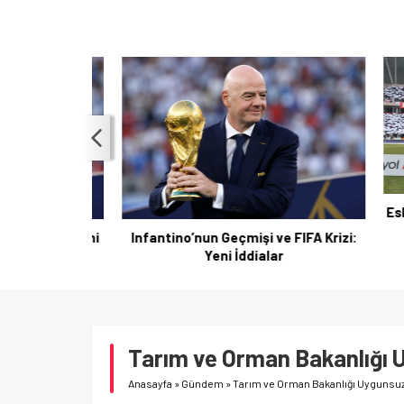
Eskien 
UEFA dönemi
Infantino’nun Geçmişi ve FIFA Krizi:
ündemde
Yeni İddialar
Tarım ve Orman Bakanlığı U
Anasayfa
»
Gündem
»
Tarım ve Orman Bakanlığı Uygunsuz 