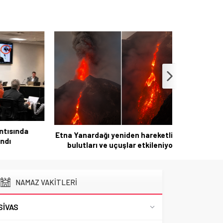
ında
İzmir’d
Etna Yanardağı yeniden hareketli: Kül
Göz
bulutları ve uçuşlar etkileniyor
NAMAZ VAKİTLERİ
SIVAS