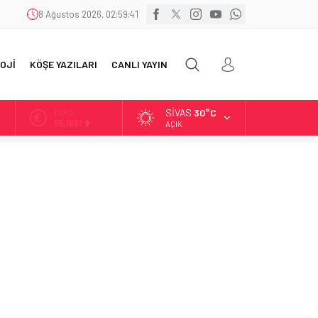
8 Ağustos 2026, 02:59:43
OJİ
KÖŞE YAZILARI
CANLI YAYIN
SIVAS
30°C
ALTIN
6.660,55
AÇIK
BİST
13.779,39
DOLAR
47,7111
EURO
55,1881