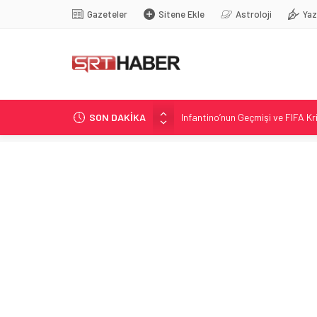
Gazeteler
Sitene Ekle
Astroloji
Yaz
SON DAKİKA
Infantino’nun Geçmişi ve FIFA Kri
Eskien Doğrultusunda Sivasspor
Dunedin Meclis toplantısında b
Etna Yanardağı yeniden hareketli:
Infantino’ya ilişkin eski UEFA d