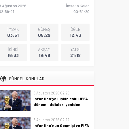
8 Ağustos 2026
İmsaka Kalan
02:59:43
00:51:19
İMSAK
GÜNEŞ
ÖĞLE
03:51
05:29
12:43
İKİNDİ
AKŞAM
YATSI
16:33
19:46
21:18
GÜNCEL KONULAR
8 Ağustos 2026 02:26
Infantino’ya ilişkin eski UEFA
dönemi iddiaları yeniden
gündemde
Eski UEFA dönemi iddiaları
8 Ağustos 2026 02:22
yeniden gündemde: Infantino’ya
Infantino’nun Geçmişi ve FIFA
yönelik yeni gelişmeler, süreçler