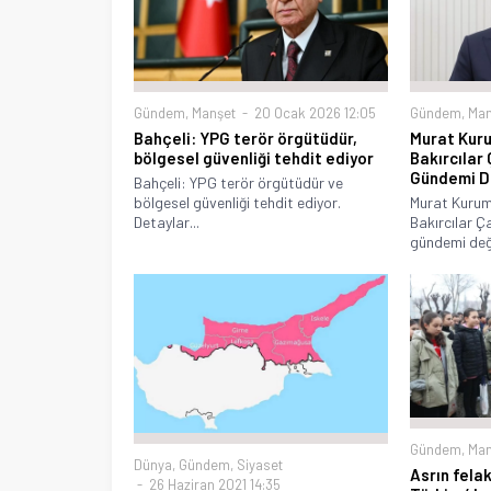
Gündem
,
Manşet
20 Ocak 2026 12:05
Gündem
,
Man
Bahçeli: YPG terör örgütüdür,
Murat Kuru
bölgesel güvenliği tehdit ediyor
Bakırcılar 
Gündemi D
Bahçeli: YPG terör örgütüdür ve
bölgesel güvenliği tehdit ediyor.
Murat Kurum
Detaylar...
Bakırcılar Ç
gündemi değe
Gündem
,
Man
Dünya
,
Gündem
,
Siyaset
Asrın felak
26 Haziran 2021 14:35