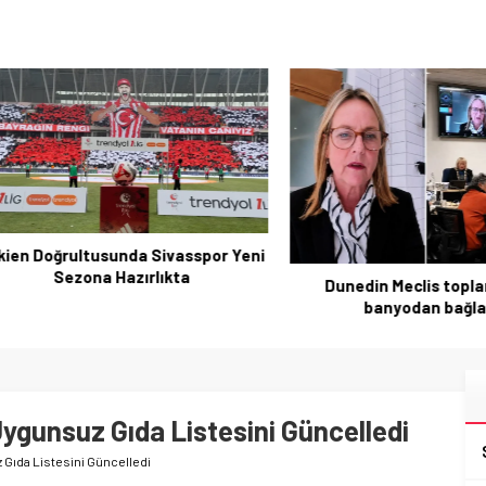
Doğrultusunda Sivasspor Yeni
Sezona Hazırlıkta
Dunedin Meclis toplantıs
banyodan bağlandı
ygunsuz Gıda Listesini Güncelledi
Gıda Listesini Güncelledi