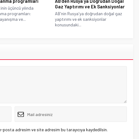
 anma programları
AB’den Rusya’ya Doğrudan Doğal
Gaz Yaptırımı ve Ek Sanksiyonlar
inin üçüncü yılında
anma programları:
AB'nin Rusya'ya doğrudan doğal gaz
dayanışma ve...
yaptırımı ve ek sanksiyonlar
konusundaki...
e-posta adresim ve site adresim bu tarayıcıya kaydedilsin.