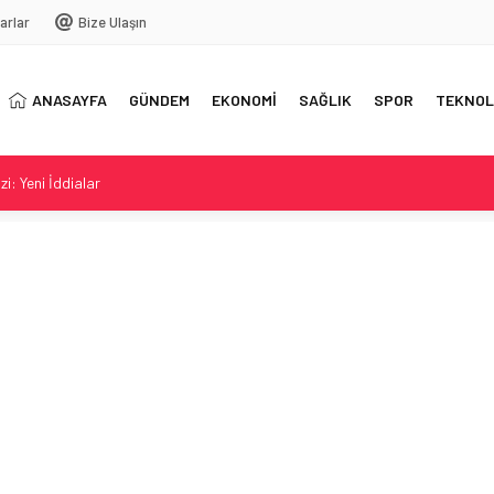
arlar
Bize Ulaşın
ANASAYFA
GÜNDEM
EKONOMİ
SAĞLIK
SPOR
TEKNOL
zi: Yeni İddialar
 Yeni Sezona Hazırlıkta
anyodan bağlandı
 Kül bulutları ve uçuşlar etkileniyor
önemi iddiaları yeniden gündemde