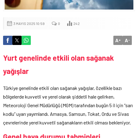
3 MAYIS 2025 10:59
0
242
A
A
+
-
Yurt genelinde etkili olan sağanak
yağışlar
Türkiye genelinde etkili olan sağanak yağışlar, özellikle bazı
bölgelerde kuvvetli ve yerel olarak şiddetli hale gelirken,
Meteoroloji Genel Müdürlüğü (MGM) tarafından bugün 5 il için “sarı
kodlu” uyarı yayımlandı. Amasya, Samsun, Tokat, Ordu ve Sivas
çevrelerinde yerel kuvvetli sağanakların etkili olması bekleniyor.
Genel hava durumu tahminleri