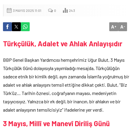
3 MAYIS 2025 11:01
0
243
A
A
+
-
Türkçülük, Adalet ve Ahlak Anlayışıdır
BBP Genel Başkan Yardımcısı hemşehrimiz Uğur Bulut, 3 Mayıs
Türkçülük Günü dolayısıyla yayımladığı mesajda, Türkçülüğün
sadece etnik bir kimlik değil, aynı zamanda İslam’la yoğrulmuş bir
adalet ve ahlak anlayışını temsil ettiğine dikkat çekti. Bulut, “Biz
Türk’üz… Tarihin öznesi, coğrafyanın mayası, medeniyetin
taşıyıcısıyız. Yalnızca bir ırk değil, bir inancın, bir ahlakın ve bir
adalet anlayışının temsilcisiyiz” ifadelerine yer verdi.
3 Mayıs, Millî ve Manevî Diriliş Günü