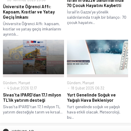
İsrail’in Gazze Saldırılarında
70 Çocuk Hayatını Kaybetti
Üniversite Öğrenci Affı:
Kapsam, Kısıtlar ve Yatay
İsrail'in Gazze'ye yönelik
Geçiş İmkanı
saldırılarında trajik bir bilanço: 70
çocuk hayatını...
Üniversite Öğrenci Affı: kapsam,
kısıtlar ve yatay geçiş imkanlarını
ayrıntılı...
Gündem
,
Manşet
Gündem
,
Manşet
4 Şubat 2026 12:17
18 Şubat 2025 06:32
Sivas’ta IPARD’dan 17,1 milyon
Yurt Genelinde Soğuk ve
TL’lik yatırım desteği
Yağışlı Hava Bekleniyor
Sivas’ta IPARD'tan 17,1 milyon TL
Yurt genelinde soğuk ve yağışlı
yatırım desteğiyle tarım ve kırsal...
hava etkili olacak. Meteoroloji,
bu...