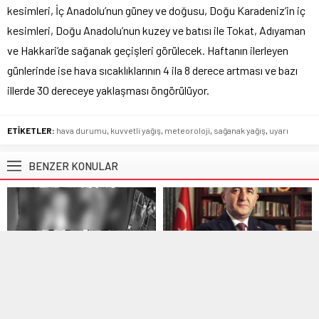
kesimleri, İç Anadolu’nun güney ve doğusu, Doğu Karadeniz’in iç
kesimleri, Doğu Anadolu’nun kuzey ve batısı ile Tokat, Adıyaman
ve Hakkari’de sağanak geçişleri görülecek. Haftanın ilerleyen
günlerinde ise hava sıcaklıklarının 4 ila 8 derece artması ve bazı
illerde 30 dereceye yaklaşması öngörülüyor.
ETİKETLER:
hava durumu
,
kuvvetli yağış
,
meteoroloji
,
sağanak yağış
,
uyarı
BENZER KONULAR
Gündem
,
Manşet
Gündem
,
Manşet
4 Ağustos 2026 20:04
15 Eylül 2025 09:57