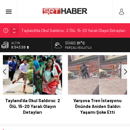
Tayland’da Okul Saldırısı: 2 Ölü, 15-20 Yaralı Olayın Detayları
Varşova Tren İstasyonu Önünde Aniden Saldırı Yaşamı Şoke
SIVAS
31°C
ALTIN
Etti
6.543,59
PARÇALI BULUTLU
Reçberler Ata Demirağ’a karşı tahliye davası açtı
BİST
13.798,82
Ben Gurion’da Yakıt Tankerlere Geçici Operasyonla Yoğunluk
Kontrolü
DOLAR
47,7010
Resmi Gazete’te Bugün Yayımlanan Kararlar Özeti
EURO
55,0063
Tayland’da Okul Saldırısı: 2
Varşova Tren İstasyonu
Ölü, 15-20 Yaralı Olayın
Önünde Aniden Saldırı
Detayları
Yaşamı Şoke Etti