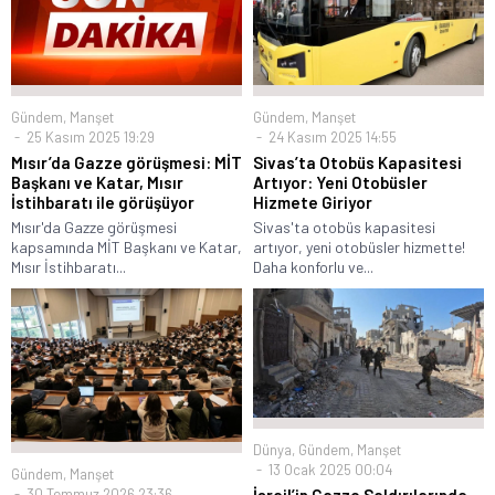
Gündem
,
Manşet
Gündem
,
Manşet
24 Kasım 2025 14:55
25 Kasım 2025 19:29
Sivas’ta Otobüs Kapasitesi
Mısır’da Gazze görüşmesi: MİT
Artıyor: Yeni Otobüsler
Başkanı ve Katar, Mısır
Hizmete Giriyor
İstihbaratı ile görüşüyor
Sivas'ta otobüs kapasitesi
Mısır'da Gazze görüşmesi
artıyor, yeni otobüsler hizmette!
kapsamında MİT Başkanı ve Katar,
Daha konforlu ve...
Mısır İstihbaratı...
Dünya
,
Gündem
,
Manşet
13 Ocak 2025 00:04
Gündem
,
Manşet
30 Temmuz 2026 23:36