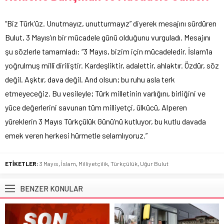
“Biz Türk’üz. Unutmayız, unutturmayız” diyerek mesajını sürdüren
Bulut, 3 Mayıs’ın bir mücadele günü olduğunu vurguladı. Mesajını
şu sözlerle tamamladı: “3 Mayıs, bizim için mücadeledir. İslam’la
yoğrulmuş millî diriliştir. Kardeşliktir, adalettir, ahlaktır. Özdür, söz
değil. Aşktır, dava değil. And olsun; bu ruhu asla terk
etmeyeceğiz. Bu vesileyle; Türk milletinin varlığını, birliğini ve
yüce değerlerini savunan tüm milliyetçi, ülkücü, Alperen
yüreklerin 3 Mayıs Türkçülük Günü’nü kutluyor, bu kutlu davada
emek veren herkesi hürmetle selamlıyoruz.”
ETİKETLER:
3 Mayıs
,
İslam
,
Milliyetçilik
,
Türkçülük
,
Uğur Bulut
BENZER KONULAR