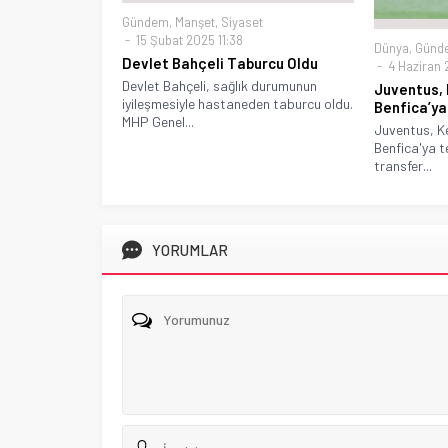
Gündem
,
Manşet
,
Siyaset
15 Şubat 2025 11:38
Dünya
,
Günd
Devlet Bahçeli Taburcu Oldu
4 Haziran 
Devlet Bahçeli, sağlık durumunun
Juventus, 
iyileşmesiyle hastaneden taburcu oldu.
Benfica’ya
MHP Genel...
Juventus, K
Benfica'ya te
transfer...
YORUMLAR