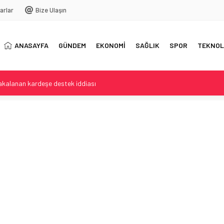
arlar
Bize Ulaşın
ANASAYFA
GÜNDEM
EKONOMİ
SAĞLIK
SPOR
TEKNOL
akalanan kardeşe destek iddiası
ışlar ve Kaldırım İhlalleri Denetimde
la beşinci ay da altın alımını sürdürdü
an-Arabistan Üçlü Savunma Yakınlaşması
pheli hakkında dava açıldı