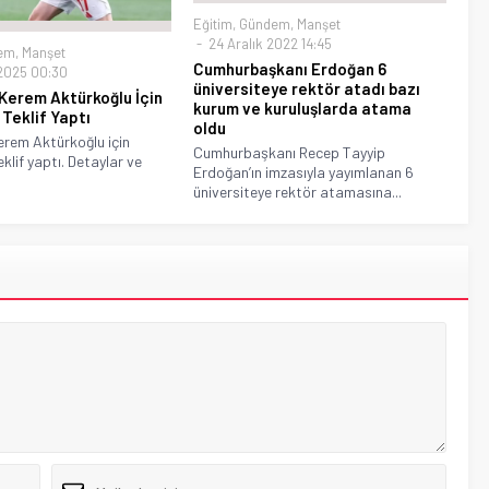
Eğitim
,
Gündem
,
Manşet
24 Aralık 2022 14:45
em
,
Manşet
Cumhurbaşkanı Erdoğan 6
2025 00:30
üniversiteye rektör atadı bazı
Kerem Aktürkoğlu İçin
kurum ve kuruluşlarda atama
 Teklif Yaptı
oldu
erem Aktürkoğlu için
Cumhurbaşkanı Recep Tayyip
klif yaptı. Detaylar ve
Erdoğan’ın imzasıyla yayımlanan 6
üniversiteye rektör atamasına...