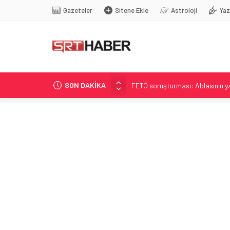
Gazeteler
Sitene Ekle
Astroloji
Yaz
SON DAKİKA
FETÖ soruşturması: Ablasının y
İstasyon Caddesi’nde İzinsiz Sat
PBOC, Temmuz’da yaklaşık 20 ton
Mekke Anlaşmasıyla Türkiye-İr
Casperlar operasyonunda 149 şü