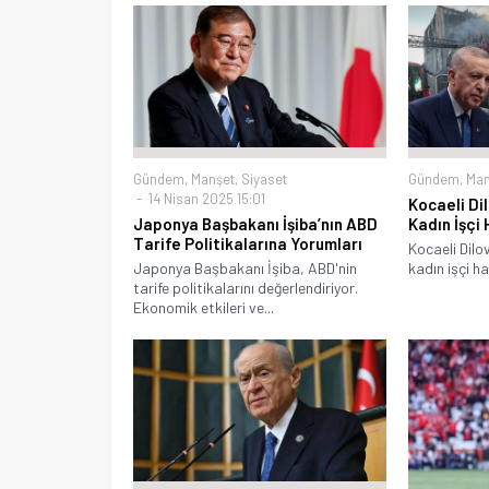
Gündem
,
Manşet
,
Siyaset
Gündem
,
Man
14 Nisan 2025 15:01
Kocaeli Di
Japonya Başbakanı İşiba’nın ABD
Kadın İşçi
Tarife Politikalarına Yorumları
Kocaeli Dilo
Japonya Başbakanı İşiba, ABD'nin
kadın işçi ha
tarife politikalarını değerlendiriyor.
Ekonomik etkileri ve...