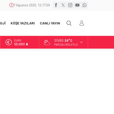
7 Ağustos 2026, 12:18:00
OJİ
KÖŞE YAZILARI
CANLI YAYIN
SIVAS
29°C
ALTIN
6.584,66
PARÇALI BULUTLU
BİST
13.889,75
DOLAR
47,7046
EURO
55,0051