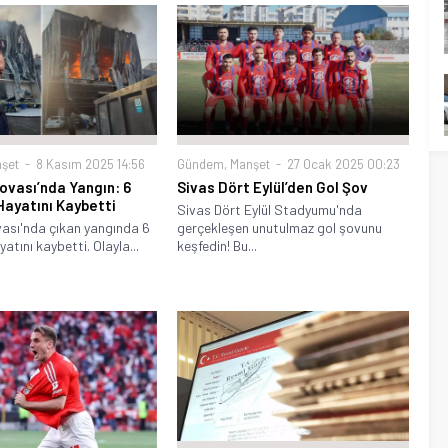
şet
8 Kasım 2025 14:56
Gündem
,
Manşet
27 Ocak 2025 00:23
lovası’nda Yangın: 6
Sivas Dört Eylül’den Gol Şov
 Hayatını Kaybetti
Sivas Dört Eylül Stadyumu'nda
vası'nda çıkan yangında 6
gerçekleşen unutulmaz gol şovunu
yatını kaybetti. Olayla...
keşfedin! Bu...