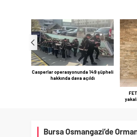
149 şüpheli
İstasyo
ldı
ve K
FETÖ soruşturması: Ablasının
yakalanan kardeşe destek iddiası
Bursa Osmangazi’de Orman 