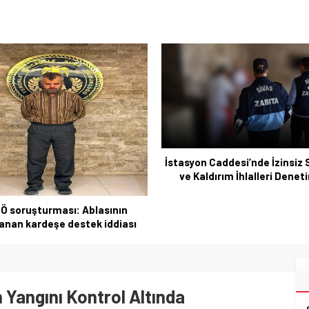
n Caddesi’nde İzinsiz Satışlar
aldırım İhlalleri Denetimde
PBOC, Temmuz’da yaklaşık 2
beşinci ay da altın alımını s
Yangını Kontrol Altında