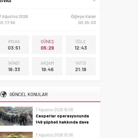
SIVAS
7 Ağustos 2026
Öğleye Kalan
12:18:00
00:25:02
İMSAK
GÜNEŞ
ÖĞLE
03:51
05:29
12:43
İKİNDİ
AKŞAM
YATSI
16:33
19:46
21:18
GÜNCEL KONULAR
7 Ağustos 2026 15:08
Casperlar operasyonunda
149 şüpheli hakkında dava
açıldı
7 Ağustos 2026 15:06
Casperlar operasyonunda 149