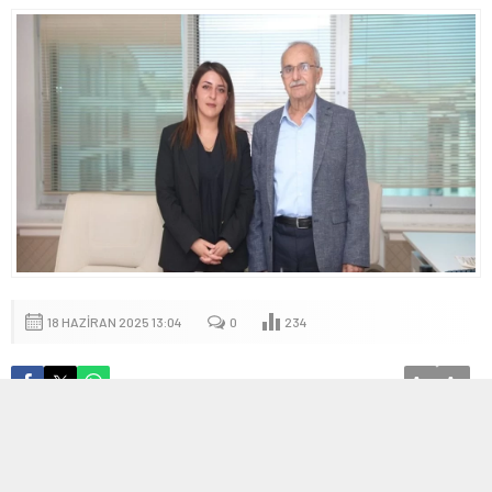
18 HAZIRAN 2025 13:04
0
234
A
A
+
-
İpekyolu Belediye Eşbaşkanı Cevdet Altındağ,
sağlık sorunları nedeniyle görevinden ayrıldı