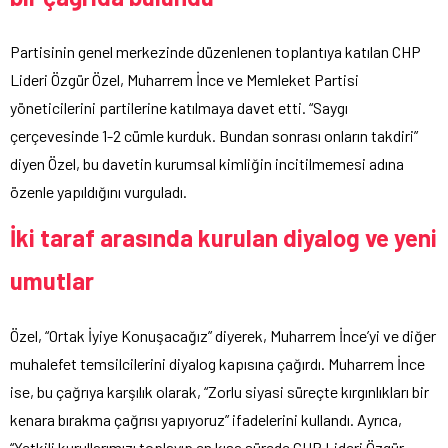
Partisinin genel merkezinde düzenlenen toplantıya katılan CHP
Lideri Özgür Özel, Muharrem İnce ve Memleket Partisi
yöneticilerini partilerine katılmaya davet etti. “Saygı
çerçevesinde 1-2 cümle kurduk. Bundan sonrası onların takdiri”
diyen Özel, bu davetin kurumsal kimliğin incitilmemesi adına
özenle yapıldığını vurguladı.
İki taraf arasında kurulan diyalog ve yeni
umutlar
Özel, “Ortak İyiye Konuşacağız” diyerek, Muharrem İnce’yi ve diğer
muhalefet temsilcilerini diyalog kapısına çağırdı. Muharrem İnce
ise, bu çağrıya karşılık olarak, “Zorlu siyasi süreçte kırgınlıkları bir
kenara bırakma çağrısı yapıyoruz” ifadelerini kullandı. Ayrıca,
“Yetkili kurullarımızı toplayıp en kısa sürede CHP Lideri Özgür