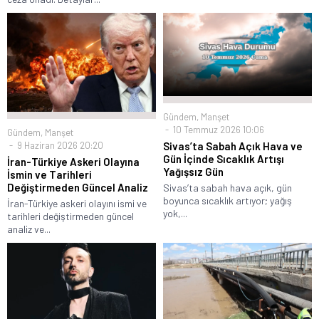
Gündem
,
Manşet
10 Temmuz 2026 10:06
Gündem
,
Manşet
9 Haziran 2026 20:20
Sivas’ta Sabah Açık Hava ve
Gün İçinde Sıcaklık Artışı
İran-Türkiye Askeri Olayına
Yağışsız Gün
İsmin ve Tarihleri
Değiştirmeden Güncel Analiz
Sivas’ta sabah hava açık, gün
boyunca sıcaklık artıyor; yağış
İran-Türkiye askeri olayını ismi ve
yok,...
tarihleri değiştirmeden güncel
analiz ve...