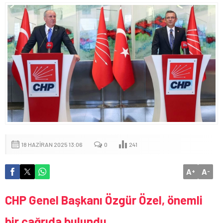
18 HAZIRAN 2025 13:06
0
241
A
A
+
-
CHP Genel Başkanı Özgür Özel, önemli
bir çağrıda bulundu