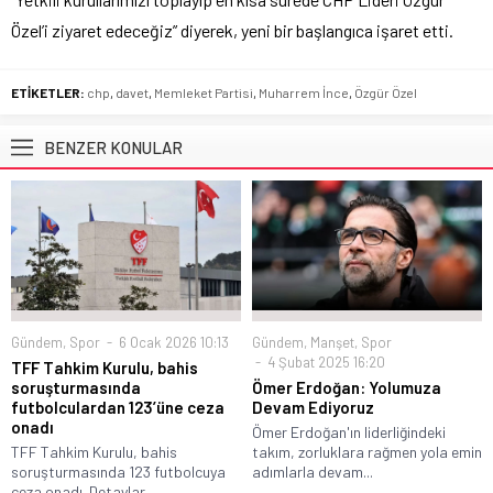
Özel’i ziyaret edeceğiz” diyerek, yeni bir başlangıca işaret etti.
ETİKETLER:
chp
,
davet
,
Memleket Partisi
,
Muharrem İnce
,
Özgür Özel
BENZER KONULAR
Gündem
,
Spor
6 Ocak 2026 10:13
Gündem
,
Manşet
,
Spor
4 Şubat 2025 16:20
TFF Tahkim Kurulu, bahis
soruşturmasında
Ömer Erdoğan: Yolumuza
futbolculardan 123’üne ceza
Devam Ediyoruz
onadı
Ömer Erdoğan'ın liderliğindeki
TFF Tahkim Kurulu, bahis
takım, zorluklara rağmen yola emin
soruşturmasında 123 futbolcuya
adımlarla devam...
ceza onadı. Detaylar...