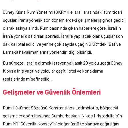
Güney Kıbrıs Rum Yönetimi (GKRY) ile İsrail arasındaki tüm ticari
uçuşlar, İran’a yönelik son dönemlerdeki gelişmeler ışığında geçici
olarak askıya alındı. Rum basınında çıkan haberlere göre, İsrail’in
İran’a yönelik saldırıları sonrası, İsrail’e yapılacak olan uçuşlar son
dakika iptal edildi ve yerine çok sayıda uçağın GKRY’deki Baf ve
Larnaka havalimanlarına yönlendirildiği bildirildi.
Bu süreçte, İsrail’e gitmek isteyen yaklaşık 20 yolcu uçağı Güney
Kıbrıs’a iniş yaptı ve yolcular çeşitli otel ve konaklama
tesislerinde misafir edildi.
Gelişmeler ve Güvenlik Önlemleri
Rum Hükümet Sözcüsü Konstantinos Letimbiotis, bölgedeki
gelişmeler doğrultusunda Cumhurbaşkanı Nikos Hristodulidis’in
Rum Milli Güvenlik Konseyi’ni olağanüstü toplantıya çağırdığını