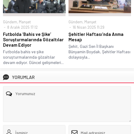
Gündem
,
Manşet
Gündem
,
Manşet
8 Aralık 2025 17:12
16 Nisan 2025 11:29
Futbolda ‘Bahis ve Şike’
Şehitler Haftası’nda Anma
Soruşturmalarında Gözaltılar
Mesajı
Devam Ediyor
Şehit, Gazi Sen İl Başkanı
Futbolda bahis ve şike
Bünyamin Boydak, Şehitler Haftası
soruşturmalarında gözaltılar
dolayısıyla...
devam ediyor. Güncel gelişmeleri...
YORUMLAR