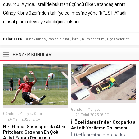
duyurdu. Ayrıca, İsrail’de bulunan üçüncü ülke vatandaşlarının
Güney Kıbrıs üzerinden tahliye edilmesine yönelik “ESTIA” adlı
ulusal planın devreye alındığını açıkladı.
ETİKETLER:
Güney Kıbrıs
,
İran saldırıları
,
İsrail
,
Rum Yönetimi
,
uçak seferleri
BENZER KONULAR
Gündem
,
Manşet
Gündem
,
Manşet
,
Spor
24 Eylül 2025 16:00
24 Mart 2025 12:04
İl Özel İdaresi’nden Otoparkta
Net Global Sivasspor’da Alex
Asfalt Yenileme Çalışması
Pritchard Sezonun En Çok
İl Özel İdaresi'nden otoparkta
Asist Yapan Oyuncusu