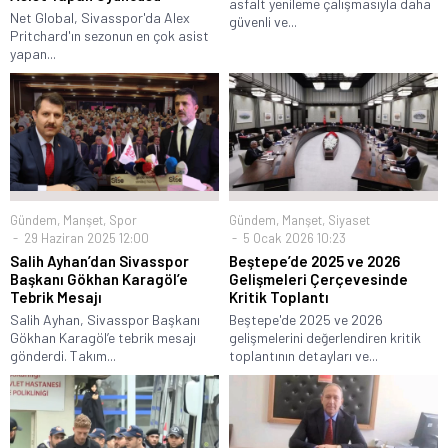
asfalt yenileme çalışmasıyla daha
Net Global, Sivasspor'da Alex
güvenli ve...
Pritchard'ın sezonun en çok asist
yapan...
Gündem
,
Manşet
,
Spor
Gündem
,
Manşet
,
Siyaset
29 Haziran 2025 12:00
5 Ocak 2026 10:23
Salih Ayhan’dan Sivasspor
Beştepe’de 2025 ve 2026
Başkanı Gökhan Karagöl’e
Gelişmeleri Çerçevesinde
Tebrik Mesajı
Kritik Toplantı
Salih Ayhan, Sivasspor Başkanı
Beştepe'de 2025 ve 2026
Gökhan Karagöl’e tebrik mesajı
gelişmelerini değerlendiren kritik
gönderdi. Takım...
toplantının detayları ve...