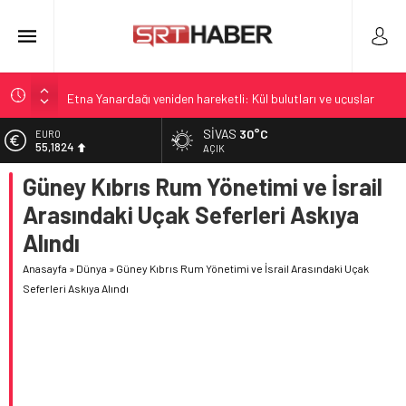
Etna Yanardağı yeniden hareketli: Kül bulutları ve uçuşlar
etkileniyor
SIVAS
30°C
EURO
İzmir’de Rüşvet Soruşturmada Gözaltı ve Tutuklama
55,1824
AÇIK
Sivasspor Esenler Erokspor hazırlıkları tamamlandı
Güney Kıbrıs Rum Yönetimi ve İsrail
ALTIN
6.662,10
Çerçeve Yasa: Uysal’dan sert eleştiri ve ABDk’te tartışma
Arasındaki Uçak Seferleri Askıya
Dunedin Meclis toplantısında banyodan bağlandı
BİST
Alındı
13.779,39
Anasayfa
»
Dünya
»
Güney Kıbrıs Rum Yönetimi ve İsrail Arasındaki Uçak
DOLAR
47,6954
Seferleri Askıya Alındı