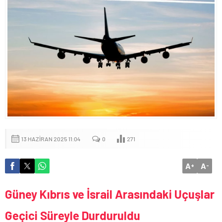
13 HAZIRAN 2025 11:04
0
271
A
A
+
-
Güney Kıbrıs ve İsrail Arasındaki Uçuşlar
Geçici Süreyle Durduruldu