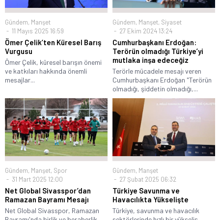
Gündem
,
Manşet
Gündem
,
Manşet
,
Siyaset
11 Mayıs 2025 16:59
27 Ekim 2024 13:24
Ömer Çelik’ten Küresel Barış
Cumhurbaşkanı Erdoğan:
Vurgusu
Terörün olmadığı Türkiye’yi
mutlaka inşa edeceğiz
Ömer Çelik, küresel barışın önemi
ve katkıları hakkında önemli
Terörle mücadele mesajı veren
mesajlar...
Cumhurbaşkanı Erdoğan "Terörün
olmadığı, şiddetin olmadığı,...
Gündem
,
Manşet
,
Spor
Gündem
,
Manşet
31 Mart 2025 12:00
27 Şubat 2025 06:32
Net Global Sivasspor’dan
Türkiye Savunma ve
Ramazan Bayramı Mesajı
Havacılıkta Yükselişte
Net Global Sivasspor, Ramazan
Türkiye, savunma ve havacılık
Bayramı'nda birlik ve beraberlik
sektörlerinde hızlı bir yükseliş