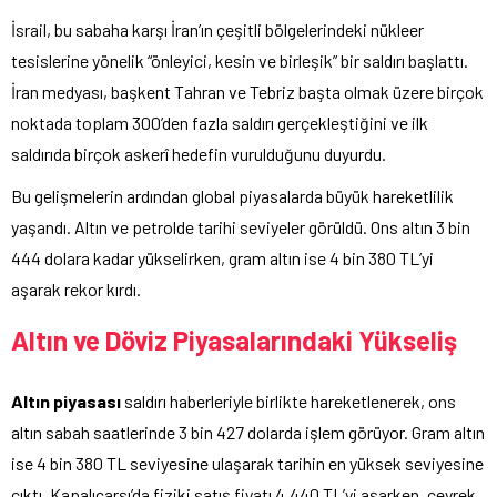
İsrail, bu sabaha karşı İran’ın çeşitli bölgelerindeki nükleer
tesislerine yönelik “önleyici, kesin ve birleşik” bir saldırı başlattı.
İran medyası, başkent Tahran ve Tebriz başta olmak üzere birçok
noktada toplam 300’den fazla saldırı gerçekleştiğini ve ilk
saldırıda birçok askerî hedefin vurulduğunu duyurdu.
Bu gelişmelerin ardından global piyasalarda büyük hareketlilik
yaşandı. Altın ve petrolde tarihi seviyeler görüldü. Ons altın 3 bin
444 dolara kadar yükselirken, gram altın ise 4 bin 380 TL’yi
aşarak rekor kırdı.
Altın ve Döviz Piyasalarındaki Yükseliş
Altın piyasası
saldırı haberleriyle birlikte hareketlenerek, ons
altın sabah saatlerinde 3 bin 427 dolarda işlem görüyor. Gram altın
ise 4 bin 380 TL seviyesine ulaşarak tarihin en yüksek seviyesine
çıktı. Kapalıçarşı’da fiziki satış fiyatı 4.440 TL’yi aşarken, çeyrek