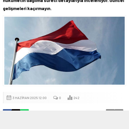
hükümetin dağılma süreci detaylarıyla inceleniyor. Güncel
gelişmeleri kaçırmayın.
3 HAZIRAN 2025 12:00
0
242
A
A
+
-
Hollanda’da Koalisyon Süreci Son Buldu