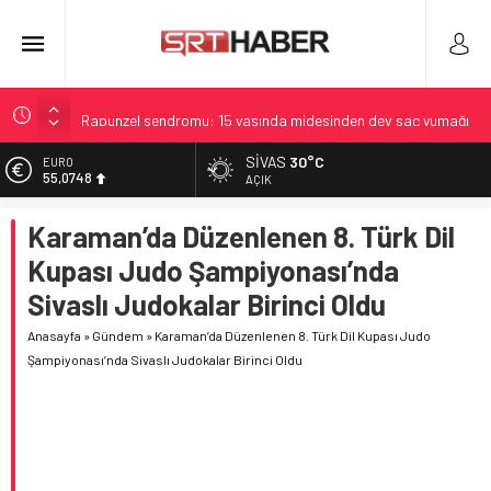
Rapunzel sendromu: 15 yaşında midesinden dev saç yumağı
çıktı
SIVAS
30°C
EURO
Mekke Zirvesiyle Kurulmuş Ortak Savunma Anlaşması
55,0748
AÇIK
97 Yaşında Rekoru Yenileyen Wing Walker Betty Bromage
ALTIN
Karaman’da Düzenlenen 8. Türk Dil
6.623,43
Haber Analizi: İçerik Değerlendirme ve Öne Çıkan Noktalar
Kupası Judo Şampiyonası’nda
Çerçeve Yasa: Uysal’dan sert eleştiri ve ABDk’te tartışma
BİST
13.785,25
Sivaslı Judokalar Birinci Oldu
DOLAR
Anasayfa
»
Gündem
»
Karaman’da Düzenlenen 8. Türk Dil Kupası Judo
47,7048
Şampiyonası’nda Sivaslı Judokalar Birinci Oldu