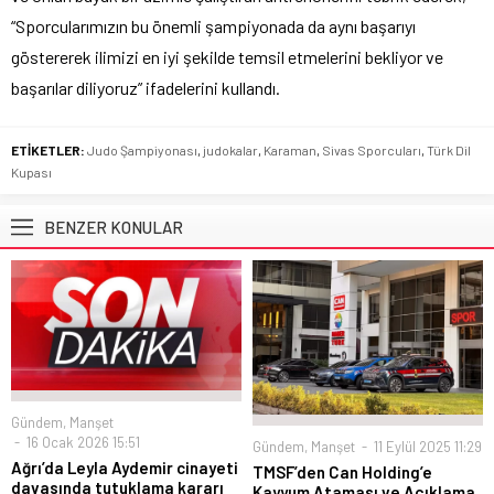
“Sporcularımızın bu önemli şampiyonada da aynı başarıyı
göstererek ilimizi en iyi şekilde temsil etmelerini bekliyor ve
başarılar diliyoruz” ifadelerini kullandı.
ETİKETLER:
Judo Şampiyonası
,
judokalar
,
Karaman
,
Sivas Sporcuları
,
Türk Dil
Kupası
BENZER KONULAR
Gündem
,
Manşet
16 Ocak 2026 15:51
Gündem
,
Manşet
11 Eylül 2025 11:29
Ağrı’da Leyla Aydemir cinayeti
TMSF’den Can Holding’e
davasında tutuklama kararı
Kayyum Ataması ve Açıklama