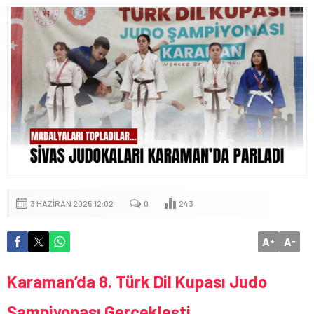
3 HAZIRAN 2025 12:02
0
243
A
A
+
-
Karaman’da 8. Türk Dil Kupası Judo
Şampiyonası Gerçekleşti