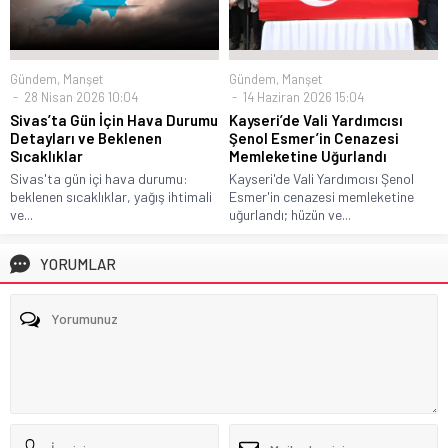
Gündem
,
Manşet
Gündem
,
Manşet
28 Nisan 2026 10:04
14 Haziran 2026 15:04
Sivas’ta Gün İçin Hava Durumu
Kayseri’de Vali Yardımcısı
Detayları ve Beklenen
Şenol Esmer’in Cenazesi
Sıcaklıklar
Memleketine Uğurlandı
Sivas'ta gün içi hava durumu:
Kayseri'de Vali Yardımcısı Şenol
beklenen sıcaklıklar, yağış ihtimali
Esmer'in cenazesi memleketine
ve...
uğurlandı; hüzün ve...
YORUMLAR