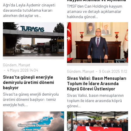
Ağrı'da Leyla Aydemir cinayeti
TMSF’den Can Holding’e kayyum
davasında tutuklama kararı
ataması ve detaylı açıklamalar
alınırken detaylar ve...
hakkında güncel...
Gündem
,
Manşet
4 Mayıs 2026 14:04
Gündem
,
Manşet
9 Ocak 2025 11:12
Sivas’ta güneşli enerjiyle
Sivas Valisi: Basın Mensupları
demiryolu üretimi dönemi
Toplum ile İdare Arasında
başlıyor
Köprü Görevi Üstleniyor
Sivas’ta güneş enerjili demiryolu
Sivas Valisi, basın mensuplarının
üretimi dönemi başlıyor: temiz
toplum ile idare arasında köprü
enerjiyle hızlı,...
görevi...