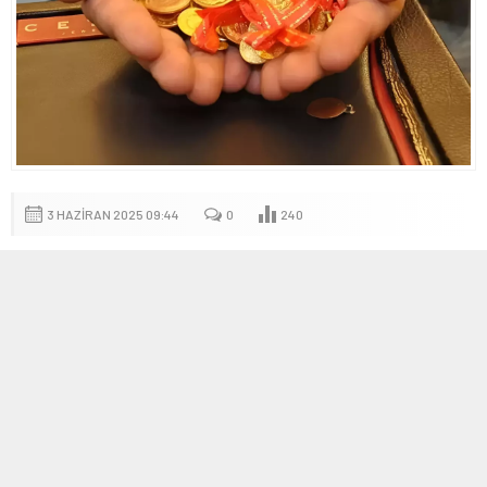
3 HAZIRAN 2025 09:44
0
240
A
A
+
-
Küresel Piyasalarda Altın Fiyatları
Yeniden Yüksekte
Ukrayna’nın Rusya’ya yönelik son saldırısı ve Rusya’nın olası
misillemesi, uluslararası piyasalarda tansiyonun artmasına neden