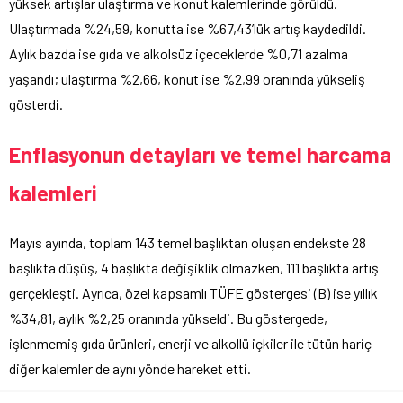
yüksek artışlar ulaştırma ve konut kalemlerinde görüldü.
Ulaştırmada %24,59, konutta ise %67,43’lük artış kaydedildi.
Aylık bazda ise gıda ve alkolsüz içeceklerde %0,71 azalma
yaşandı; ulaştırma %2,66, konut ise %2,99 oranında yükseliş
gösterdi.
Enflasyonun detayları ve temel harcama
kalemleri
Mayıs ayında, toplam 143 temel başlıktan oluşan endekste 28
başlıkta düşüş, 4 başlıkta değişiklik olmazken, 111 başlıkta artış
gerçekleşti. Ayrıca, özel kapsamlı TÜFE göstergesi (B) ise yıllık
%34,81, aylık %2,25 oranında yükseldi. Bu göstergede,
işlenmemiş gıda ürünleri, enerji ve alkollü içkiler ile tütün hariç
diğer kalemler de aynı yönde hareket etti.