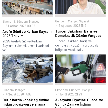
Gündem
,
Manşet
,
Siyaset
Ekonomi
,
Gündem
,
Manşet
3 Ağustos 2025 11:19
5 Haziran 2025 00:02
Tuncer Bakırhan: Barış ve
Arefe Günü ve Kurban Bayramı
Demokratik Çözüm Vurgusu
2025 Takvimi
Tuncer Bakırhan, barış ve
2025 Arefe Günü ve Kurban
demokratik çözüm vurgusuyla
Bayramı takvimi, önemli tarihleri
bölgesel ve ulusal...
ve...
Gündem
,
Manşet
Ekonomi
,
Gündem
,
Manşet
4 Şubat 2026 14:05
1 Eylül 2025 21:29
Derin karda köpek eğitimine
Akaryakıt Fiyatları Güncel ve
ilişkin provizyon ve arama
Günlük Zam ve İndirim