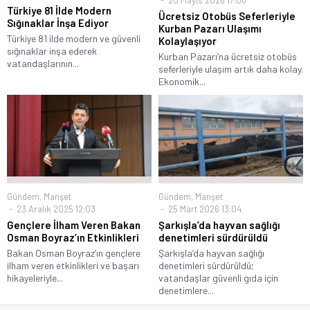
20 Mayıs 2026 17:06
Türkiye 81 İlde Modern
Ücretsiz Otobüs Seferleriyle
Sığınaklar İnşa Ediyor
Kurban Pazarı Ulaşımı
Türkiye 81 ilde modern ve güvenli
Kolaylaşıyor
sığınaklar inşa ederek
Kurban Pazarı’na ücretsiz otobüs
vatandaşlarının...
seferleriyle ulaşım artık daha kolay.
Ekonomik...
Gündem
,
Manşet
Gündem
,
Manşet
23 Aralık 2025 12:03
25 Mart 2026 13:04
Gençlere İlham Veren Bakan
Şarkışla’da hayvan sağlığı
Osman Boyraz’ın Etkinlikleri
denetimleri sürdürüldü
Bakan Osman Boyraz’ın gençlere
Şarkışla’da hayvan sağlığı
ilham veren etkinlikleri ve başarı
denetimleri sürdürüldü;
hikayeleriyle...
vatandaşlar güvenli gıda için
denetimlere...