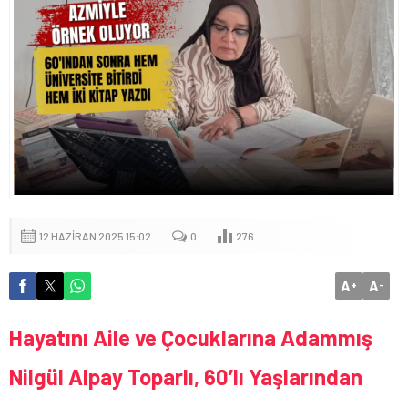
12 HAZIRAN 2025 15:02
0
276
A
A
+
-
Hayatını Aile ve Çocuklarına Adammış
Nilgül Alpay Toparlı, 60’lı Yaşlarından