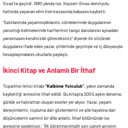
Sivas’ta geçirdi. 1980 yılında ise, Kayseri-Sivas demiryolu
hattında yaşanan elim tren kazasında babasını kaybetti.
“Satırlarımda yaşanmışlıklarımı, cümlelerimde duygularımın
yansıttığı kelimelerimle harflerimin tango danslarının aynadaki
yansımasını kendinizde göreceksiniz” diyerek ön sözünde
duygularını ifade eden yazar, şiirlerinde geçmişle ve iç dünyasıyla
hesaplaşmalarını okurlarla paylaştı.
İkinci Kitap ve Anlamlı Bir İthaf
Toparlı’nın ikinci kitabı
“Kalbime Yolculuk”
, yakın zamanda
kaybettiği annesine ithaf edildi. Bu kitapta 200’ü aşkın deneme,
günlük ve hatırattan oluşan eserler yer alıyor. Yazar, yaşam
deneyimlerini, topluma dair gözlemlerini ve aile hayatına dair
düşüncelerini samimi bir dille anlattı. İthaf bölümünde ise
annesine sesleniyor:
“İlk öğretmenimdin sen canım annem.