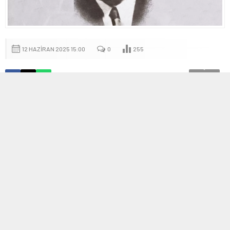
12 HAZIRAN 2025 15:00
0
255
A
A
+
-
Giriş
Birinci Balkan Savaşı sırasında 1912 yılında Meriç nehri
yakınlarındaki Dimetoka’dan Hatay’a göç eden Hüseyin Cemil
Meriç, 12 Aralık 1916’da Reyhanlı ilçesinde dünyaya geldi. Ailesinin
göçmenlik psikolojisi ve Hatay’ın özgün siyasi, kültürel ve sosyal
yapısı, onun kişiliğinin şekillenmesinde büyük rol oynadı.
Çocukluk ve Eğitim Yılları