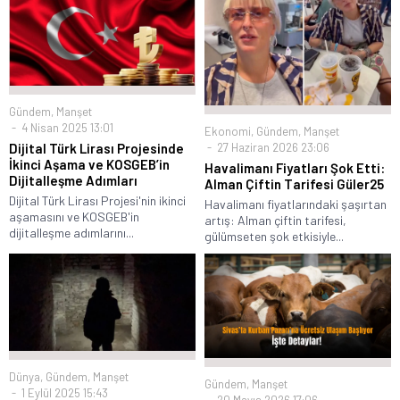
Gündem
,
Manşet
4 Nisan 2025 13:01
Ekonomi
,
Gündem
,
Manşet
27 Haziran 2026 23:06
Dijital Türk Lirası Projesinde
İkinci Aşama ve KOSGEB’in
Havalimanı Fiyatları Şok Etti:
Dijitalleşme Adımları
Alman Çiftin Tarifesi Güler25
Dijital Türk Lirası Projesi'nin ikinci
Havalimanı fiyatlarındaki şaşırtan
aşamasını ve KOSGEB'in
artış: Alman çiftin tarifesi,
dijitalleşme adımlarını...
gülümseten şok etkisiyle...
Dünya
,
Gündem
,
Manşet
Gündem
,
Manşet
1 Eylül 2025 15:43