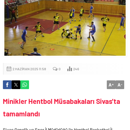
2 HAZIRAN 2025 11:58
0
246
A
A
+
-
Minikler Hentbol Müsabakaları Sivas’ta
tamamlandı
Sivas Gençlik ve Spor İl Müdürlüğü ile Hentbol Basketbol İl