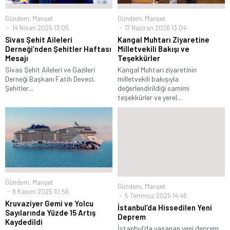
Gündem
,
Manşet
Gündem
,
Manşet
14 Nisan 2025 13:05
17 Haziran 2026 13:04
Sivas Şehit Aileleri
Kangal Muhtarı Ziyaretine
Derneği’nden Şehitler Haftası
Milletvekili Bakışı ve
Mesajı
Teşekkürler
Sivas Şehit Aileleri ve Gazileri
Kangal Muhtarı ziyaretinin
Derneği Başkanı Fatih Deveci,
milletvekili bakışıyla
Şehitler...
değerlendirildiği samimi
teşekkürler ve yerel...
Gündem
,
Manşet
Gündem
,
Manşet
8 Kasım 2025 10:56
5 Temmuz 2025 14:46
Kruvaziyer Gemi ve Yolcu
İstanbul’da Hissedilen Yeni
Sayılarında Yüzde 15 Artış
Deprem
Kaydedildi
İstanbul'da yaşanan yeni deprem