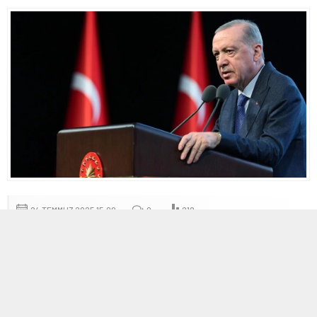
24 TEMMUZ 2025 15:00
0
219
A
A
+
-
Erdoğan’dan Sadık Ahmet’e Anma Mesajı