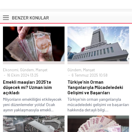
BENZER KONULAR
Ekonomi
,
Gündem
,
Manşet
Gündem
,
Manşet
16 Ekim 2024 13:25
6 Temmuz 2025 10:58
Emekli maaşları 2025’te
Türkiye’nin Orman
düşecek mi? Uzman isim
Yangınlarıyla Mücadeledeki
açıkladı
Gelişimi ve Başarıları
Milyonların emekliliğini etkileyecek
Türkiye'nin orman yangınlarıyla
yeni düzenlemeler yolda! Ocak
mücadeledeki gelişimi ve başarıları
ayının yaklaşmasıyla emekli...
hakkında detaylı bilgi....