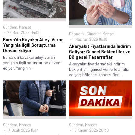
Gündem
,
Manşet
29 Mart 2025 04:00
Ekonomi
,
Gündem
,
Manşet
1 Haziran 2026 16:38
Bursa’da Kayakçı Aileyi Vuran
Yangınla İlgili Soruşturma
Akaryakıt Fiyatlarında İndirim
Devam Ediyor
Geliyor: Güncel Beklentiler ve
Bölgesel Tasarruflar
Bursa'da kayakçı aileyi vuran
yangınla ilgili soruşturma devam
Akaryakıt fiyatlarındaki indirim
ediyor. Yangının...
beklentisini güncel verilerle analiz
ediyor; bölgesel tasarruflar...
Gündem
,
Manşet
Gündem
,
Manşet
14 Ocak 2025 11:37
16 Kasım 2025 20:30