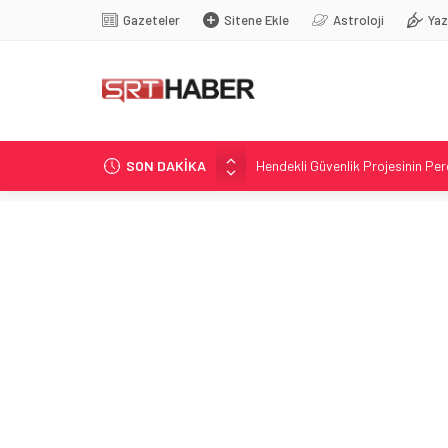
Gazeteler
Sitene Ekle
Astroloji
Yaz
SON DAKİKA
Hendekli Güvenlik Projesinin Pe
Baraj gölünde yeni tutuklama: D
Trump, Las Vegas etkinliğinde k
Aksaray’da 7. kattaki stüdyodan 
Altın Fiyatlarında Artış Sürüyor