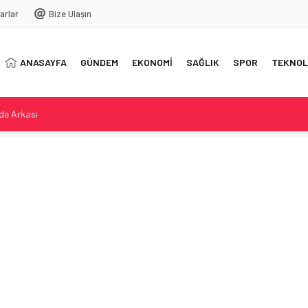
arlar
Bize Ulaşın
ANASAYFA
GÜNDEM
EKONOMİ
SAĞLIK
SPOR
TEKNOL
rde Arkası
elil karartma iddiası büyüyor
üçük çocuğu güvenliğe çekti
intihar girişimi
: Ons 4.3k Dönemi Notları