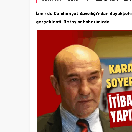
Anasayfa
»
Gündem
»
İzmir’de Cumhuriyet Savcılığı’ndan
İzmir’de Cumhuriyet Savcılığı’ndan Büyükşehi
gerçekleşti. Detaylar haberimizde.