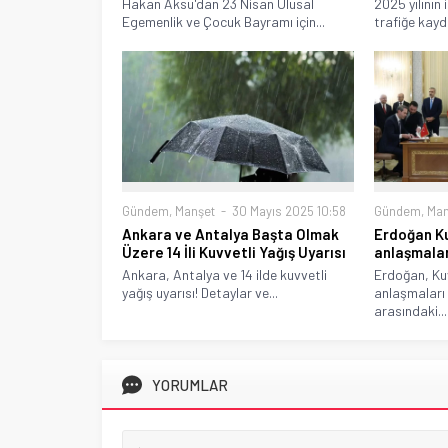
Hakan Aksu'dan 23 Nisan Ulusal
2025 yılının 
Egemenlik ve Çocuk Bayramı için...
trafiğe kaydı
Gündem
,
Manşet
30 Mayıs 2025 10:58
Gündem
,
Man
Ankara ve Antalya Başta Olmak
Erdoğan Kuv
Üzere 14 İli Kuvvetli Yağış Uyarısı
anlaşmalar
Ankara, Antalya ve 14 ilde kuvvetli
Erdoğan, Kuve
yağış uyarısı! Detaylar ve...
anlaşmaları 
arasındaki...
YORUMLAR