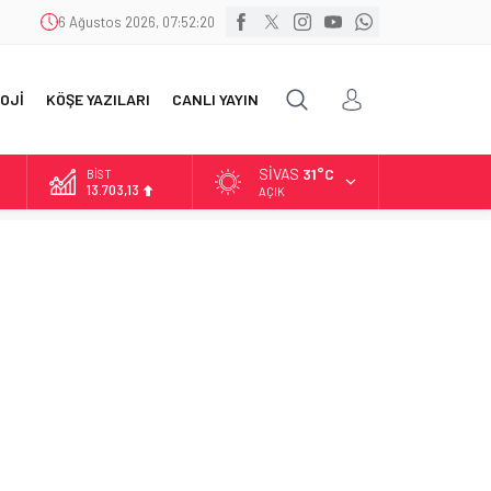
6 Ağustos 2026, 07:52:21
OJİ
KÖŞE YAZILARI
CANLI YAYIN
SIVAS
31°C
BİST
13.703,13
AÇIK
DOLAR
47,5932
EURO
55,0919
ALTIN
6.525,81