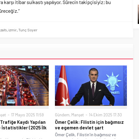
a karşı itibar suikastı yapılıyor. Sürecin takipçisiyiz; bu
üreceğiz.”
zaltı
,
izmir
,
Tunç Soyer
şet
17 Mayıs 2025 11:59
Gündem
,
Manşet
14 Ekim 2025 17:30
 Trafiğe Kaydı Yapılan
Ömer Çelik: Filistin için bağımsız
 İstatistikler (2025 İlk
ve egemen devlet şart
Ömer Çelik, Filistin'in bağımsız ve