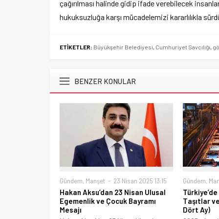
çağırılması halinde gidip ifade verebilecek insanlar
hukuksuzluğa karşı mücadelemizi kararlılıkla sürd
ETİKETLER:
Büyükşehir Belediyesi
,
Cumhuriyet Savcılığı
,
gö
BENZER KONULAR
Gündem
,
Manşet
23 Nisan 2025 13:15
Gündem
,
Man
Hakan Aksu’dan 23 Nisan Ulusal
Türkiye’de
Egemenlik ve Çocuk Bayramı
Taşıtlar ve
Mesajı
Dört Ay)