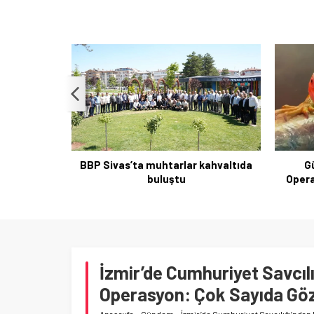
BBP Sivas’ta muhtarlar kahvaltıda
G
buluştu
Opera
stüdyodan
İzmir’de Cumhuriyet Savcıl
Operasyon: Çok Sayıda Göz