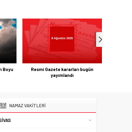
ün Boyu
Resmi Gazete kararları bugün
yayımlandı
Altın Fi
Geliş
NAMAZ VAKİTLERİ
SIVAS