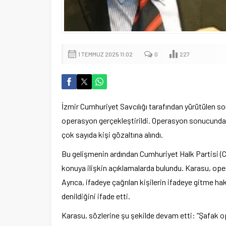
1 TEMMUZ 2025 11:02
0
227
İzmir Cumhuriyet Savcılığı tarafından yürütülen 
operasyon gerçekleştirildi. Operasyon sonucunda 
çok sayıda kişi gözaltına alındı.
Bu gelişmenin ardından Cumhuriyet Halk Partisi (C
konuya ilişkin açıklamalarda bulundu. Karasu, oper
Ayrıca, ifadeye çağrılan kişilerin ifadeye gitme ha
denildiğini ifade etti.
Karasu, sözlerine şu şekilde devam etti: “Şafak op