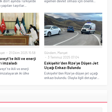
ilk dört ayında Türkiye’de
egemen devlet olması için önemli...
 yapılan taşıtlar...
şet
21 Ekim 2025 15:58
Gündem
,
Manşet
3 Temmuz 2025 07:04
eyt’te ikili ve enerji
ı imzaladı
Eskişehir’den Rize’ye Düşen Jet
Uçağı Enkazı Bulundu
yt'te ikili ve enerji
imzalayarak iki ülke
Eskişehir'den Rize'ye düşen jet uçağı
enkazı bulundu. Olayla ilgili detaylar...