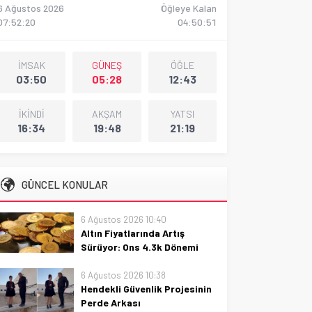
6 Ağustos 2026
Öğleye Kalan
07:52:21
04:50:50
İMSAK
GÜNEŞ
ÖĞLE
03:50
05:28
12:43
İKİNDİ
AKŞAM
YATSI
16:34
19:48
21:19
GÜNCEL KONULAR
6 Ağustos 2026 10:40
Altın Fiyatlarında Artış
Sürüyor: Ons 4.3k Dönemi
Notları
6 Ağustos 2026 10:38
Altın fiyatlarında yükseliş
Hendekli Güvenlik Projesinin
sürüyor; Ons altın 4.3k dönem
Perde Arkası
notlarıyla analiz ve yatırım