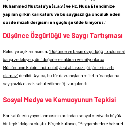
Muhammed Mustafa’ya (s.a.v.) ve Hz. Musa Efendimize
yapılan çirkin karikatürü ve bu saygısızlığa öncülük eden
sözde mizah dergisini en güçlü şekilde kınıyoruz.”
Düşünce Özgürlüğü ve Saygı Tartışması
Belediye açıklamasında,
“Düşünce ve basın özgürlüğü; toplumsal
barışı zedeleyen, dini değerlere saldıran ve milyonlarca
Müslümanın kalbini inciten böylesi ahlaksız girişimlerin zırhı
olamaz”
denildi. Ayrıca, bu tür davranışların milletin inançlarına
saygısızlık olarak kabul edilmediği vurgulandı.
Sosyal Medya ve Kamuoyunun Tepkisi
Karikatürlerin yayımlanmasının ardından sosyal medyada büyük
bir tepki dalgası oluştu. Birçok kullanıcı, “Peygamberlere hakaret