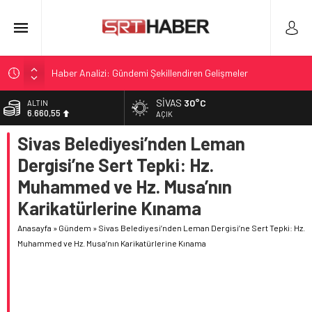
Haber Analizi: Gündemi Şekillendiren Gelişmeler
Infantino’ya ilişkin eski UEFA dönemi iddiaları yeniden
SIVAS
30°C
ALTIN
gündemde
6.660,55
AÇIK
Infantino’nun Geçmişi ve FIFA Krizi: Yeni İddialar
Sivas Belediyesi’nden Leman
BİST
13.779,39
Eskien Doğrultusunda Sivasspor Yeni Sezona Hazırlıkta
Dergisi’ne Sert Tepki: Hz.
Terörsüz Türkiye İçin Önemli Adımlar Atıldı
DOLAR
Muhammed ve Hz. Musa’nın
47,7111
Karikatürlerine Kınama
EURO
55,1881
Anasayfa
»
Gündem
»
Sivas Belediyesi’nden Leman Dergisi’ne Sert Tepki: Hz.
Muhammed ve Hz. Musa’nın Karikatürlerine Kınama