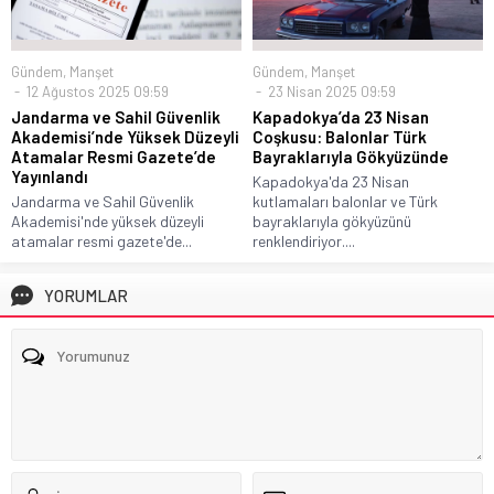
Gündem
,
Manşet
Gündem
,
Manşet
12 Ağustos 2025 09:59
23 Nisan 2025 09:59
Jandarma ve Sahil Güvenlik
Kapadokya’da 23 Nisan
Akademisi’nde Yüksek Düzeyli
Coşkusu: Balonlar Türk
Atamalar Resmi Gazete’de
Bayraklarıyla Gökyüzünde
Yayınlandı
Kapadokya'da 23 Nisan
Jandarma ve Sahil Güvenlik
kutlamaları balonlar ve Türk
Akademisi'nde yüksek düzeyli
bayraklarıyla gökyüzünü
atamalar resmi gazete'de...
renklendiriyor....
YORUMLAR