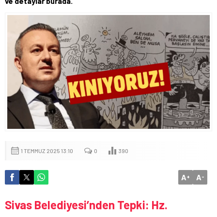
ve detaylar burada.
1 TEMMUZ 2025 13:10
0
390
A
A
+
-
Sivas Belediyesi’nden Tepki: Hz.