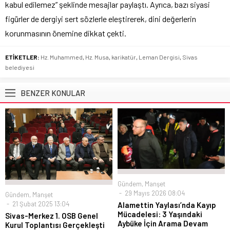
kabul edilemez” şeklinde mesajlar paylaştı. Ayrıca, bazı siyasi
figürler de dergiyi sert sözlerle eleştirerek, dini değerlerin
korunmasının önemine dikkat çekti.
ETİKETLER:
Hz. Muhammed
,
Hz. Musa
,
karikatür
,
Leman Dergisi
,
Sivas
belediyesi
BENZER KONULAR
Gündem
,
Manşet
29 Mayıs 2026 08:04
Gündem
,
Manşet
21 Şubat 2025 13:04
Alamettin Yaylası’nda Kayıp
Mücadelesi: 3 Yaşındaki
Sivas-Merkez 1. OSB Genel
Aybüke İçin Arama Devam
Kurul Toplantısı Gerçekleşti