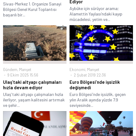
Ediyor
Sivas-Merkez 1. Organize Sanayi
Aybüke için sürüyor arama;
Bölgesi Genel Kurul Toplantısı
Alamettin Yaylası’ndaki kayıp
başarılı bir...
mücadelesi, yetim ve...
Gündem
,
Manşet
Ekonomi
,
Manşet
9 Ekim 2025 15:56
2 Şubat 2019 22:36
Ulaş’taki altyapı çalışmaları
Euro Bölgesi’nde işsizlik
hızla devam ediyor
değişmedi
Ulaş'taki altyapı çalışmaları hızla
Euro Bölgesi'nde işsizlik, geçen
ilerliyor, yaşam kalitesini artırmak
yılın Aralık ayında yüzde 7.9
ve şehir...
seviyesinde...