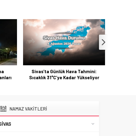
ma
Sivas’ta Günlük Hava Tahmini:
Resmi Gaze
anları
Sıcaklık 31°C’ye Kadar Yükseliyor
NAMAZ VAKİTLERİ
SIVAS