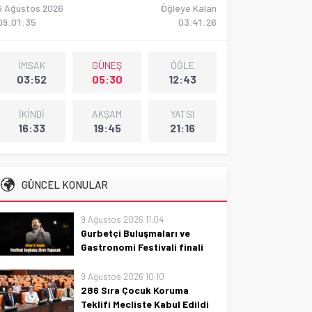
9 Ağustos 2026
Öğleye Kalan
09:01:36
03:41:25
İMSAK
GÜNEŞ
ÖĞLE
03:52
05:30
12:43
İKİNDİ
AKŞAM
YATSI
16:33
19:45
21:16
GÜNCEL KONULAR
9 Ağustos 2026 11:04
Gurbetçi Buluşmaları ve
Gastronomi Festivali finali
sürprizlerle dolu
9 Ağustos 2026 10:10
Gurbetçi Buluşmaları ve
286 Sıra Çocuk Koruma
Gastronomi Festivali finali
Teklifi Mecliste Kabul Edildi
sürprizlerle dolu: lezzetler,