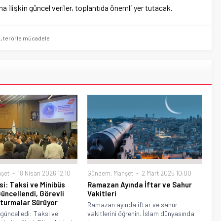
ilişkin güncel veriler, toplantıda önemli yer tutacak.
ı
,
terörle mücadele
şet
18 Nisan 2026 12:10
Gündem
,
Manşet
2 Mart 2025 10:00
si: Taksi ve Minibüs
Ramazan Ayında İftar ve Sahur
Güncellendi, Görevli
Vakitleri
şturmalar Sürüyor
Ramazan ayında iftar ve sahur
 güncelledi: Taksi ve
vakitlerini öğrenin. İslam dünyasında