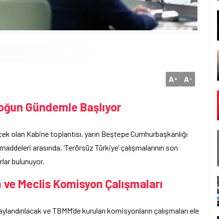
A
A
+
-
Yoğun Gündemle Başlıyor
cek olan Kabine toplantısı, yarın Beştepe Cumhurbaşkanlığı
addeleri arasında, ‘Terörsüz Türkiye’ çalışmalarının son
lar bulunuyor.
ve Meclis Komisyon Çalışmaları
ylandırılacak ve TBMM’de kurulan komisyonların çalışmaları ele