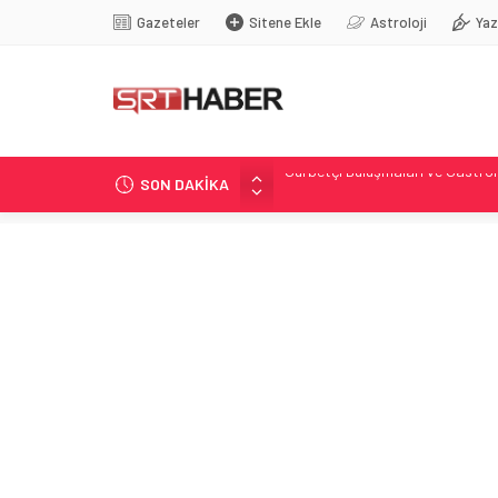
Gazeteler
Sitene Ekle
Astroloji
Yaz
SON DAKİKA
286 Sıra Çocuk Koruma Teklifi Me
Belediyelerde Aydınlatma Giderle
Sivas’ta Günlük Hava Tahmini: S
Resmi Gazete’de Yayımlanan Kar
Gurbetçi Buluşmaları ve Gastronom