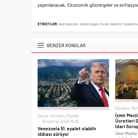
yayımlanacak. Ekonomik göstergeler ve enflasyona 
ETİKETLER:
Azerbaycan
,
Gazze işgali
,
İsrail
,
Kabine Toplantıs
BENZER KONULAR
Gündem
,
Man
İzmir Mecli
Dünya
,
Gündem
,
Manşet
Ücretleri 
19 Haziran 2026 18:36
İdari Soru
Venezuela 51. eyalet olabilir
İzmir Meclisi
iddiası sürüyor