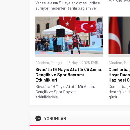
minibüs ücret
Venezuela’nın 51. eyalet olması iddiası
sürüyor: nedenler, tarihi bağlam ve...
Gündem
,
Manşet
16 Mayıs 2025 12:15
Gündem
,
Man
Sivas’ta 19 Mayıs Atatürk’ü Anma,
Cumhurbaş
Gençlik ve Spor Bayramı
Hayır Duas
Etkinlikleri
Hazinesi O
Sivas'ta 19 Mayıs Atatürk'ü Anma,
Cumhurbaşka
Gençlik ve Spor Bayramı
desteği ve d
etkinlikleriyle...
gücü...
YORUMLAR