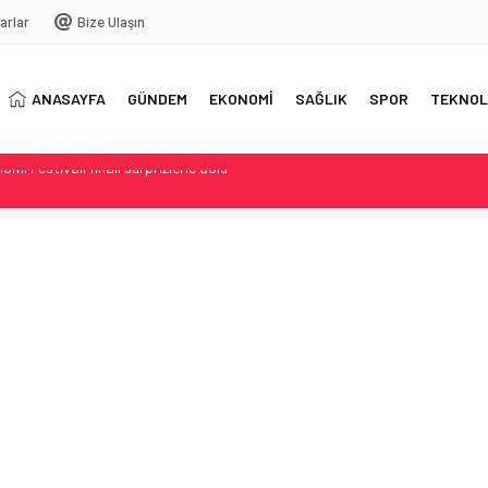
arlar
Bize Ulaşın
ANASAYFA
GÜNDEM
EKONOMİ
SAĞLIK
SPOR
TEKNOL
cliste Kabul Edildi
rinde Yeni Kesinti Oranları
ıcaklık 31°C’ye Kadar Yükseliyor
arlar Özeti
i Festivali finali sürprizlerle dolu