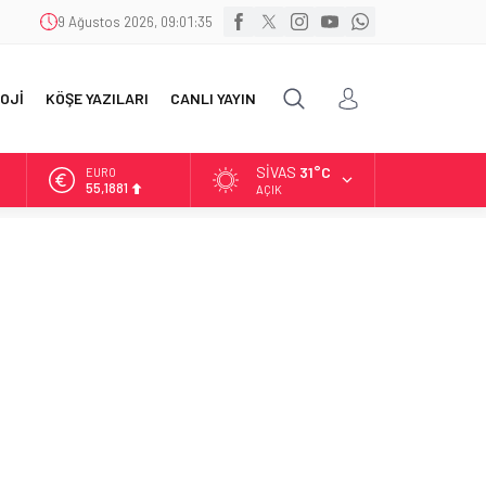
9 Ağustos 2026, 09:01:36
OJİ
KÖŞE YAZILARI
CANLI YAYIN
SIVAS
31°C
ALTIN
6.660,55
AÇIK
BİST
13.779,39
DOLAR
47,7111
EURO
55,1881