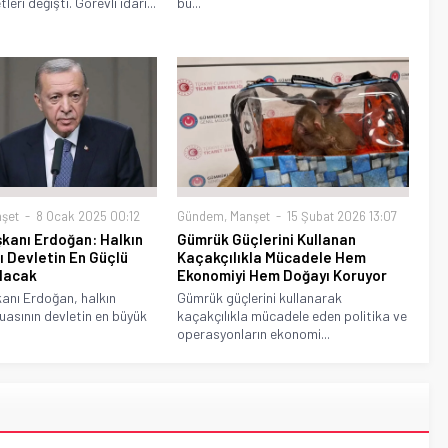
leri değişti. Görevli idari...
bu...
şet
8 Ocak 2025 00:12
Gündem
,
Manşet
15 Şubat 2026 13:07
kanı Erdoğan: Halkın
Gümrük Güçlerini Kullanan
ı Devletin En Güçlü
Kaçakçılıkla Mücadele Hem
lacak
Ekonomiyi Hem Doğayı Koruyor
nı Erdoğan, halkın
Gümrük güçlerini kullanarak
uasının devletin en büyük
kaçakçılıkla mücadele eden politika ve
operasyonların ekonomi...