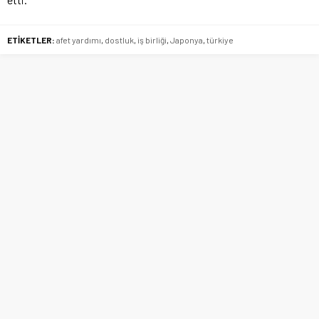
ETİKETLER:
afet yardımı
,
dostluk
,
iş birliği
,
Japonya
,
türkiye