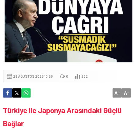
29 AĞUSTOS 2025 10:55
0
232
A
A
+
-
Türkiye ile Japonya Arasındaki Güçlü
Bağlar