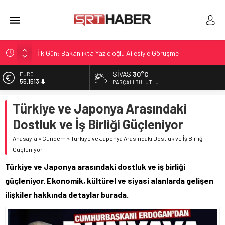
İlk Gün: Bakanlıkta Yazıcıoğlu Ailesiyle Görüşme
1. Lig’de 2026-27: Haftanın Puanları ve Maç Sonuçları
SIVAS
30°C
ALTIN
6.635,91
Sivas’ta Bugün Hava: Açık ve Artan Sıcaklıklar
PARÇALI BULUTLU
Resmi Gazete’de Yürütme ve Yargı Kararları Aktüel
BİST
Türkiye ve Japonya Arasındaki
13.779,39
II. Nakil Sonuçları ve Başvuru Tarihleri Duyurusu
Dostluk ve İş Birliği Güçleniyor
DOLAR
47,7178
Anasayfa
»
Gündem
»
Türkiye ve Japonya Arasındaki Dostluk ve İş Birliği
Güçleniyor
EURO
55,1513
Türkiye ve Japonya arasındaki dostluk ve iş birliği
güçleniyor. Ekonomik, kültürel ve siyasi alanlarda gelişen
ilişkiler hakkında detaylar burada.