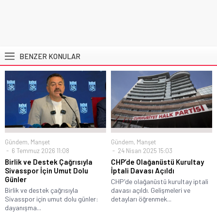
BENZER KONULAR
Gündem
,
Manşet
Gündem
,
Manşet
6 Temmuz 2026 11:08
24 Nisan 2025 15:03
Birlik ve Destek Çağrısıyla
CHP’de Olağanüstü Kurultay
Sivasspor İçin Umut Dolu
İptali Davası Açıldı
Günler
CHP'de olağanüstü kurultay iptali
Birlik ve destek çağrısıyla
davası açıldı. Gelişmeleri ve
Sivasspor için umut dolu günler:
detayları öğrenmek...
dayanışma...