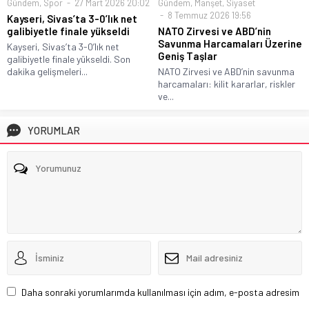
Gündem
,
Spor
27 Mart 2026 20:02
Gündem
,
Manşet
,
Siyaset
8 Temmuz 2026 19:56
Kayseri, Sivas’ta 3-0’lık net
galibiyetle finale yükseldi
NATO Zirvesi ve ABD’nin
Savunma Harcamaları Üzerine
Kayseri, Sivas’ta 3-0’lık net
Geniş Taşlar
galibiyetle finale yükseldi. Son
dakika gelişmeleri...
NATO Zirvesi ve ABD’nin savunma
harcamaları: kilit kararlar, riskler
ve...
YORUMLAR
Daha sonraki yorumlarımda kullanılması için adım, e-posta adresim