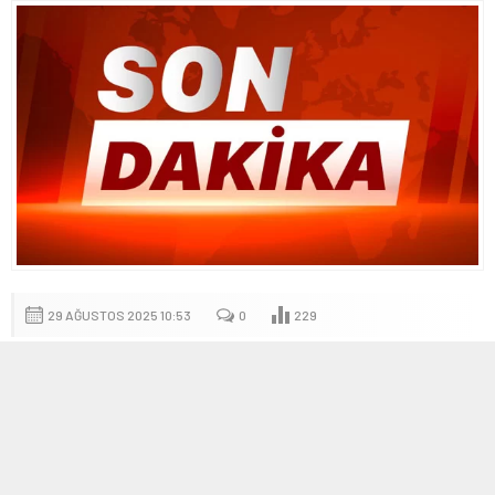
29 AĞUSTOS 2025 10:53
0
229
A
A
+
-
İmralı’da Öcalan’la Görüşme
28 Ağustos 2025 tarihinde İmralı’da gerçekleştirilen üç saatlik