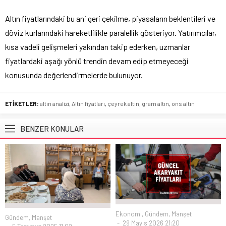
Altın fiyatlarındaki bu ani geri çekilme, piyasaların beklentileri ve
döviz kurlarındaki hareketlilikle paralellik gösteriyor. Yatırımcılar,
kısa vadeli gelişmeleri yakından takip ederken, uzmanlar
fiyatlardaki aşağı yönlü trendin devam edip etmeyeceği
konusunda değerlendirmelerde bulunuyor.
ETİKETLER:
altın analizi
,
Altın fiyatları
,
çeyrek altın
,
gram altın
,
ons altın
BENZER KONULAR
Ekonomi
,
Gündem
,
Manşet
Gündem
,
Manşet
29 Mayıs 2026 21:20