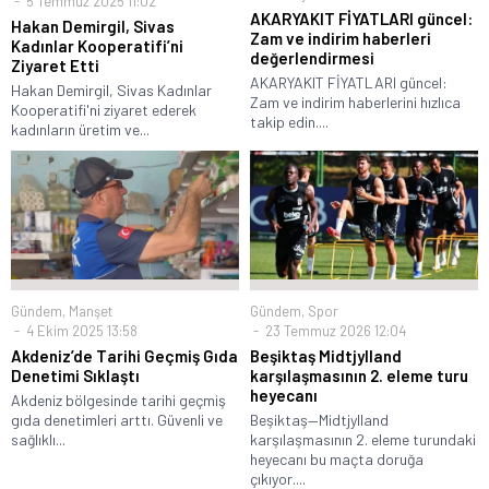
5 Temmuz 2025 11:02
AKARYAKIT FİYATLARI güncel:
Hakan Demirgil, Sivas
Zam ve indirim haberleri
Kadınlar Kooperatifi’ni
değerlendirmesi
Ziyaret Etti
AKARYAKIT FİYATLARI güncel:
Hakan Demirgil, Sivas Kadınlar
Zam ve indirim haberlerini hızlıca
Kooperatifi'ni ziyaret ederek
takip edin....
kadınların üretim ve...
Gündem
,
Manşet
Gündem
,
Spor
4 Ekim 2025 13:58
23 Temmuz 2026 12:04
Akdeniz’de Tarihi Geçmiş Gıda
Beşiktaş Midtjylland
Denetimi Sıklaştı
karşılaşmasının 2. eleme turu
heyecanı
Akdeniz bölgesinde tarihi geçmiş
gıda denetimleri arttı. Güvenli ve
Beşiktaş—Midtjylland
sağlıklı...
karşılaşmasının 2. eleme turundaki
heyecanı bu maçta doruğa
çıkıyor....