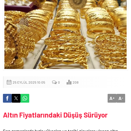
25 EYLÜL 2025 10:05
0
208
A
A
+
-
Altın Fiyatlarındaki Düşüş Sürüyor
Son zamanlarda hızla yükselen ve tarihi zirvelere ulaşan altın