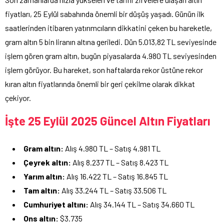
fiyatları, 25 Eylül sabahında önemli bir düşüş yaşadı. Günün ilk
saatlerinden itibaren yatırımcıların dikkatini çeken bu hareketle,
gram altın 5 bin liranın altına geriledi. Dün 5.013,82 TL seviyesinde
işlem gören gram altın, bugün piyasalarda 4.980 TL seviyesinden
işlem görüyor. Bu hareket, son haftalarda rekor üstüne rekor
kıran altın fiyatlarında önemli bir geri çekilme olarak dikkat
çekiyor.
İşte 25 Eylül 2025 Güncel Altın Fiyatları
Gram altın:
Alış 4.980 TL – Satış 4.981 TL
Çeyrek altın:
Alış 8.237 TL – Satış 8.423 TL
Yarım altın:
Alış 16.422 TL – Satış 16.845 TL
Tam altın:
Alış 33.244 TL – Satış 33.506 TL
Cumhuriyet altını:
Alış 34.144 TL – Satış 34.660 TL
Ons altın:
$3.735