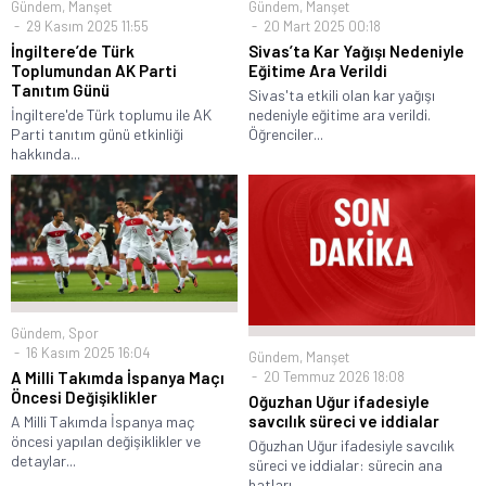
Gündem
,
Manşet
Gündem
,
Manşet
29 Kasım 2025 11:55
20 Mart 2025 00:18
İngiltere’de Türk
Sivas’ta Kar Yağışı Nedeniyle
Toplumundan AK Parti
Eğitime Ara Verildi
Tanıtım Günü
Sivas'ta etkili olan kar yağışı
İngiltere'de Türk toplumu ile AK
nedeniyle eğitime ara verildi.
Parti tanıtım günü etkinliği
Öğrenciler...
hakkında...
Gündem
,
Spor
16 Kasım 2025 16:04
Gündem
,
Manşet
20 Temmuz 2026 18:08
A Milli Takımda İspanya Maçı
Öncesi Değişiklikler
Oğuzhan Uğur ifadesiyle
savcılık süreci ve iddialar
A Milli Takımda İspanya maç
öncesi yapılan değişiklikler ve
Oğuzhan Uğur ifadesiyle savcılık
detaylar...
süreci ve iddialar: sürecin ana
hatları,...