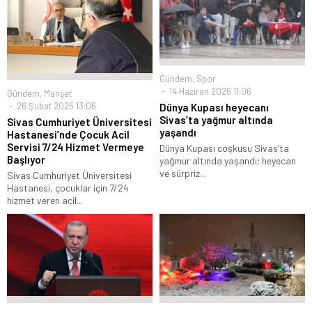
Gündem
,
Spor
14 Haziran 2026 11:06
Gündem
,
Manşet
26 Şubat 2025 13:06
Dünya Kupası heyecanı
Sivas’ta yağmur altında
Sivas Cumhuriyet Üniversitesi
yaşandı
Hastanesi’nde Çocuk Acil
Servisi 7/24 Hizmet Vermeye
Dünya Kupası coşkusu Sivas’ta
Başlıyor
yağmur altında yaşandı; heyecan
ve sürpriz...
Sivas Cumhuriyet Üniversitesi
Hastanesi, çocuklar için 7/24
hizmet veren acil...