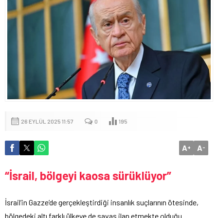
26 EYLÜL 2025 11:57
0
195
A
A
+
-
“İsrail, bölgeyi kaosa sürüklüyor”
İsrail’in Gazze’de gerçekleştirdiği insanlık suçlarının ötesinde,
bölgedeki altı farklı ülkeye de savaş ilan etmekte olduğu