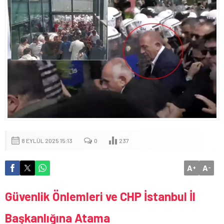
8 EYLÜL 2025 15:13
0
237
A
A
+
-
Güvenlik Önlemleri ve CHP İstanbul İl
Başkanlığına Atama