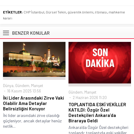
ETİKETLER:
CHP İstanbul
,
Gürsel Tekin
,
güvenlik önlemi
,
il binası
,
mahkeme
kararı
BENZER KONULAR
Dünya
,
Gündem
,
Manşet
16 Kasım 2025 13:56
Gündem
,
Manşet
2 Haziran 2026 11:20
İki Lider Arasındaki Zirve Vaki
Olabilir Ama Detaylar
TOPLANTIDA ESKİ VEKİLLER
Belirsizliğini Koruyor
KATILDI: Özgür Özel
Destekçileri Ankara’da
İki lider arasındaki zirve olasılığı
Biraraya Geldi
güçleniyor, ancak detaylar henüz
netlik...
Ankara’da Özgür Özel destekçileri
toplandı; toplantıda eski vekiller