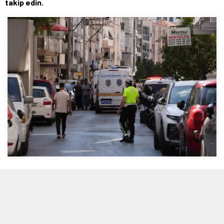
takip edin.
8 EYLÜL 2025 14:59
0
229
A
A
+
-