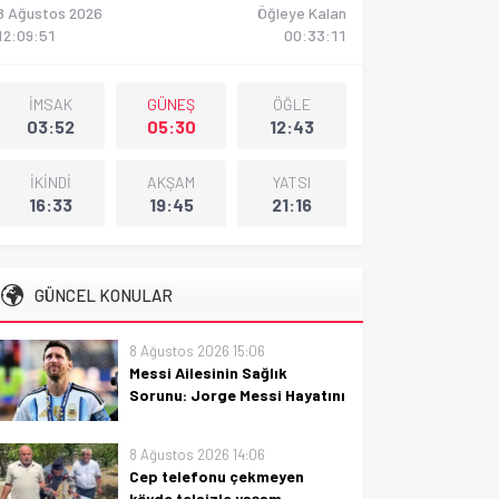
8 Ağustos 2026
Öğleye Kalan
12:09:52
00:33:09
İMSAK
GÜNEŞ
ÖĞLE
03:52
05:30
12:43
İKİNDİ
AKŞAM
YATSI
16:33
19:45
21:16
GÜNCEL KONULAR
8 Ağustos 2026 15:06
Messi Ailesinin Sağlık
Sorunu: Jorge Messi Hayatını
Kaybetti
Messi ailesinde üzüntü baskın:
8 Ağustos 2026 14:06
Jorge Messi hayatını kaybetti.
Cep telefonu çekmeyen
Sağlık sorunları zirve yaparken
köyde telsizle yaşam