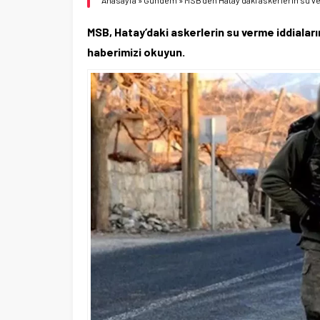
Anasayfa
»
Gündem
»
MSB’den Hatay’daki askerlerin su ver
MSB, Hatay’daki askerlerin su verme iddiaların
haberimizi okuyun.