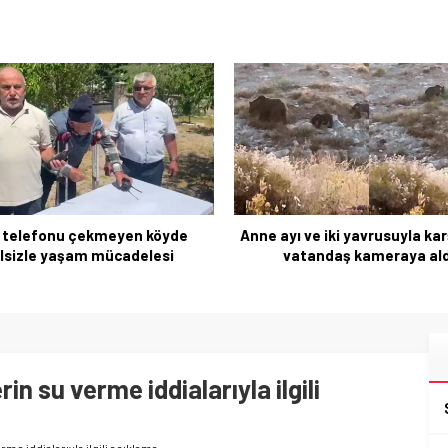
ı ve iki yavrusuyla karşılaşan
Şure Elmira Güneş Türkiy
vatandaş kameraya aldı
ikincilikle döndü
n su verme iddialarıyla ilgili