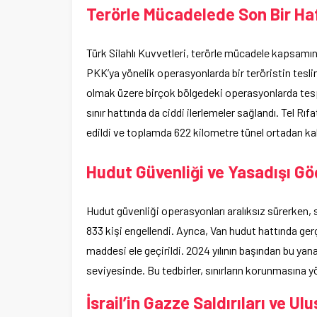
Terörle Mücadelede Son Bir Ha
Türk Silahlı Kuvvetleri, terörle mücadele kapsamınd
PKK’ya yönelik operasyonlarda bir teröristin tesl
olmak üzere birçok bölgedeki operasyonlarda tespi
sınır hattında da ciddi ilerlemeler sağlandı. Tel Rı
edildi ve toplamda 622 kilometre tünel ortadan kald
Hudut Güvenliği ve Yasadışı Gö
Hudut güvenliği operasyonları aralıksız sürerken, sı
833 kişi engellendi. Ayrıca, Van hudut hattında ge
maddesi ele geçirildi. 2024 yılının başından bu yan
seviyesinde. Bu tedbirler, sınırların korunmasına yö
İsrail’in Gazze Saldırıları ve Ul