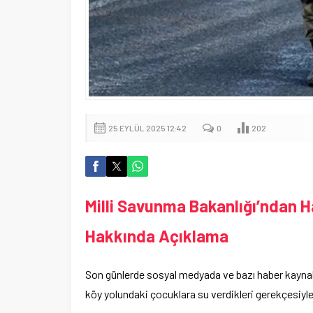
25 EYLÜL 2025 12:42
0
202
Milli Savunma Bakanlığı’ndan H
Hakkında Açıklama
Son günlerde sosyal medyada ve bazı haber kaynakl
köy yolundaki çocuklara su verdikleri gerekçesiyle