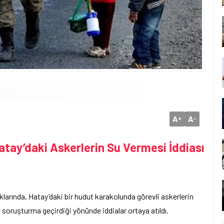
A
A
+
-
atay’daki Askerlerin Su Vermesi İddiası
arında, Hatay’daki bir hudut karakolunda görevli askerlerin
 soruşturma geçirdiği yönünde iddialar ortaya atıldı.