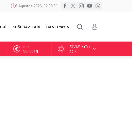
8 Ağustos 2026, 12:09:52
OJİ
KÖŞE YAZILARI
CANLI YAYIN
SIVAS
31°C
ALTIN
6.660,55
AÇIK
BİST
13.779,39
DOLAR
47,7111
EURO
55,1881