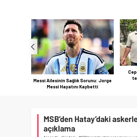
Cep telefonu çekmeyen köyde
Anne ay
telsizle yaşam mücadelesi
runu: Jorge
betti
MSB’den Hatay’daki askerleri
açıklama