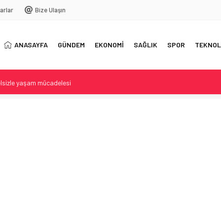
arlar
Bize Ulaşın
ANASAYFA
GÜNDEM
EKONOMİ
SAĞLIK
SPOR
TEKNOL
lsizle yaşam mücadelesi
ılaşan vatandaş kameraya aldı
cilikle döndü
 3A Yerine Yüksek Kapasiteli Uydu
orge Messi Hayatını Kaybetti