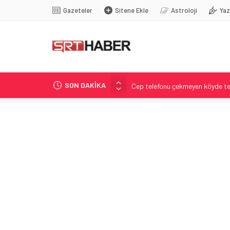
Gazeteler
Sitene Ekle
Astroloji
Yaz
SON DAKİKA
Cep telefonu çekmeyen köyde te
Anne ayı ve iki yavrusuyla karş
Şure Elmira Güneş Türkiye’de ikin
Uydular Arasında Geçiş: Türksat
Messi Ailesinin Sağlık Sorunu: J