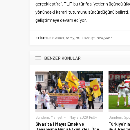
gerçekleştirdi. TLF, bu tür faaliyetlerin üçüncü ülk
yönündeki kararlı tutumunu sürdürdüğünü belirtti. Tü
geliştirmeye devam ediyor.
ETİKETLER:
asker
,
hatay
,
MSB
,
soruşturma
,
yalan
BENZER KONULAR
Gündem
,
Manşet
1 Mayıs 2026 14:04
Gündem
,
Spo
Sivas’ta 1 Mayıs Emek ve
Türkiye’ni
Dayanışma Günü Etkinlikleri Öne
646. Resmi