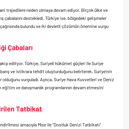
insani trajedilere neden olmaya devam ediyor. Birçok ülke ve
arış çabalarını destekledi. Türkiye ise, bölgedeki gelişmeler
rler çağrısında bulundu ve iki devletli çözümün önemine vurgu
iği Çabaları
akip ediliyor. Türkiye, Suriyeli hükümet güçleri ile Suriye
 barış ve istikrara tehdit oluşturduğunu belirterek, Suriye’nin
azır olduğunu vurguladı. Ayrıca, Suriye Hava Kuvvetleri ve Deniz
tak eğitim ve danışmanlık programlarının devam etmesini
irilen Tatbikat
ndirilmesi amacıyla Mısır ile “Dostluk Denizi Tatbikatı”