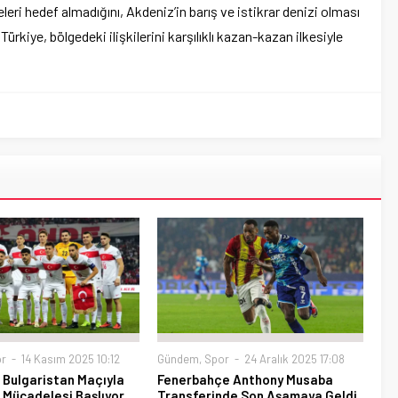
eleri hedef almadığını, Akdeniz’in barış ve istikrar denizi olması
rkiye, bölgedeki ilişkilerini karşılıklı kazan-kazan ilkesiyle
r
14 Kasım 2025 10:12
Gündem
,
Spor
24 Aralık 2025 17:08
n Bulgaristan Maçıyla
Fenerbahçe Anthony Musaba
 Mücadelesi Başlıyor
Transferinde Son Aşamaya Geldi