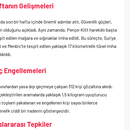
ftanın Gelişmeleri
a son bir hafta içinde önemli adımlar attı. Güvenlik güçleri,
im olduğunu açıkladı. Aynı zamanda, Pençe-Kilit harekâtı başta
t edilen mağara ve sığınaklar imha edildi. Bu süreçte, Suriye
fat ve Menbic’te tespit edilen yaklaşık 17 kilometrelik tünel imha
ırıldı.
ç Engellemeleri
nırlardan yasa dışı geçmeye çalışan 312 kişi gözaltına alındı,
rçekleştirilen aramalarda yaklaşık 1,5 kilogram uyuşturucu
a toplam yakalanan ve engellenen kişi sayısı binlerce
nelik ciddi bir iradenin göstergesidir.
uslararası Tepkiler