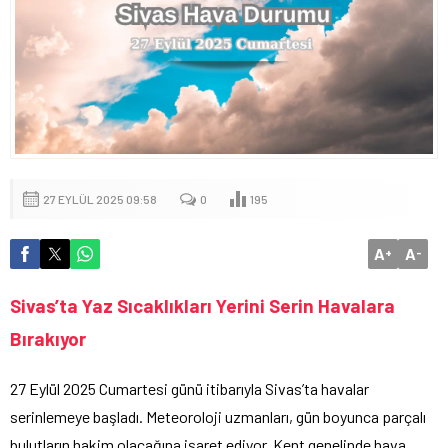
27 EYLÜL 2025 09:58
0
195
A
A
+
-
Sivas’ta Yaz Sıcaklıkları Yerini Serin Havalara
Bırakıyor
27 Eylül 2025 Cumartesi günü itibarıyla Sivas’ta havalar
serinlemeye başladı. Meteoroloji uzmanları, gün boyunca parçalı
bulutların hakim olacağına işaret ediyor. Kent genelinde hava