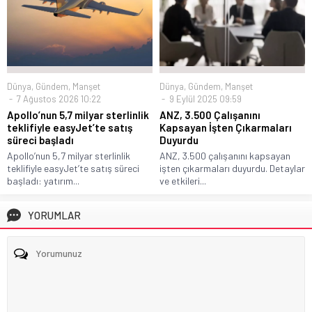
Dünya
,
Gündem
,
Manşet
Dünya
,
Gündem
,
Manşet
7 Ağustos 2026 10:22
9 Eylül 2025 09:59
Apollo’nun 5,7 milyar sterlinlik
ANZ, 3.500 Çalışanını
teklifiyle easyJet’te satış
Kapsayan İşten Çıkarmaları
süreci başladı
Duyurdu
Apollo’nun 5,7 milyar sterlinlik
ANZ, 3.500 çalışanını kapsayan
teklifiyle easyJet’te satış süreci
işten çıkarmaları duyurdu. Detaylar
başladı: yatırım...
ve etkileri...
YORUMLAR