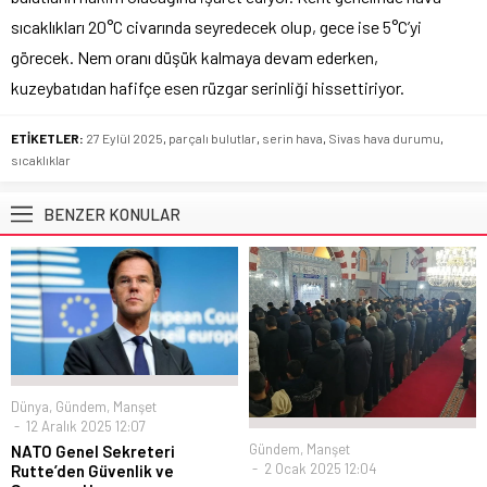
sıcaklıkları 20°C civarında seyredecek olup, gece ise 5°C’yi
görecek. Nem oranı düşük kalmaya devam ederken,
kuzeybatıdan hafifçe esen rüzgar serinliği hissettiriyor.
ETİKETLER:
27 Eylül 2025
,
parçalı bulutlar
,
serin hava
,
Sivas hava durumu
,
sıcaklıklar
BENZER KONULAR
Dünya
,
Gündem
,
Manşet
12 Aralık 2025 12:07
Gündem
,
Manşet
NATO Genel Sekreteri
2 Ocak 2025 12:04
Rutte’den Güvenlik ve