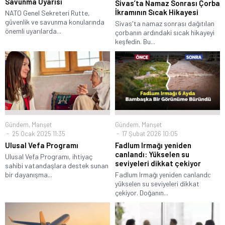
Savunma Uyarısı
Sivas’ta Namaz Sonrası Çorba
İkramının Sıcak Hikayesi
NATO Genel Sekreteri Rutte,
güvenlik ve savunma konularında
Sivas'ta namaz sonrası dağıtılan
önemli uyarılarda...
çorbanın ardındaki sıcak hikayeyi
keşfedin. Bu...
Gündem
,
Manşet
Gündem
,
Manşet
25 Ocak 2025 11:35
17 Şubat 2026 10:05
Ulusal Vefa Programı
Fadlum Irmağı yeniden
canlandı: Yükselen su
Ulusal Vefa Programı, ihtiyaç
seviyeleri dikkat çekiyor
sahibi vatandaşlara destek sunan
bir dayanışma...
Fadlum Irmağı yeniden canlandı;
yükselen su seviyeleri dikkat
çekiyor. Doğanın...