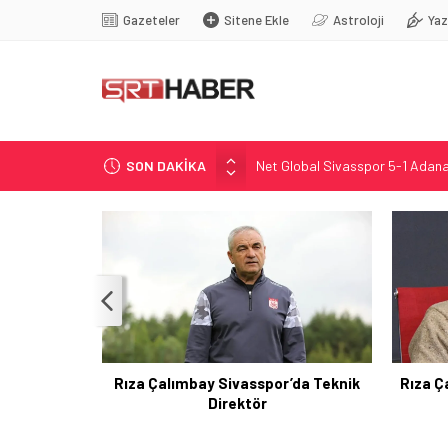
Gazeteler
Sitene Ekle
Astroloji
Yaz
SON DAKİKA
Net Global Sivasspor 5-1 Adana
Sivasspor Göztepe Maçında Ces
Sivasspor-Göztepe maçında sakat
İzmir soruşturmasında yeni geliş
MGK’da Güvenlik ve Bölgesel Ge
’da Teknik
Rıza Çalımbay: Sivasspor için hedef
ligde kalmak
He