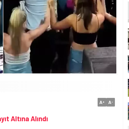
A
A
+
-
ıt Altına Alındı