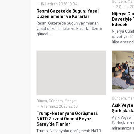
16 Haziran 2026 10:04
2 Şubat 20
Resmi Gazete’de Bugün: Yasal
Nijerya C
Düzenlemeler ve Kararlar
Davetiyle T
Edecek
Resmi Gazete’de bugün yayımlanan
yasal düzenlemeler ve kararlar özeti:
Nijerya Cum
güncel...
davetiyle Tür
ülke arasında
Gündem
,
Man
Dünya
,
Gündem
,
Manşet
Aşık Veyse
4 Temmuz 2026 22:36
Şarkışla’d
Trump-Netanyahu Görüşmesi:
Aşık Veysel'in
NATO Zirvesi Öncesi Beyaz
Şarkışla'da 
Saray’da Planlar
mirasımıza s
Trump–Netanyahu görüşmesi: NATO
Zirvesi öncesi Beyaz Saray’da