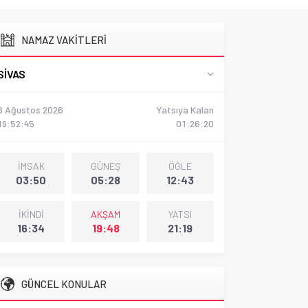
NAMAZ VAKİTLERİ
SIVAS
6 Ağustos 2026
Yatsıya Kalan
19:52:47
01:26:19
İMSAK
GÜNEŞ
ÖĞLE
03:50
05:28
12:43
İKİNDİ
AKŞAM
YATSI
16:34
19:48
21:19
GÜNCEL KONULAR