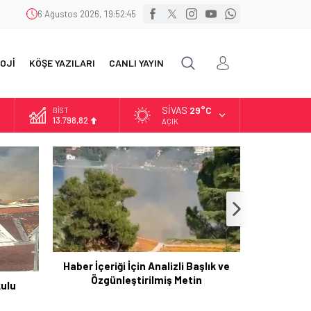
6 Ağustos 2026, 19:52:47
OJİ
KÖŞE YAZILARI
CANLI YAYIN
SIVAS
29°C
DOLAR
47,5939
AÇIK
EURO
54,9646
ALTIN
6.488,95
BİST
13.798,82
şlık ve
n
Utku Caner Çaykara Tahliye Kararıyla
Özgürlüğüne Kavuştu