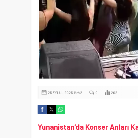
25 EYLÜL 2025 14:42
0
202
Yunanistan’da Konser Anları Kay