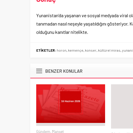
Yunanistan’da yaşanan ve sosyal medyada viral o
tanımadan nasıl neşeyle yaşatıldığını gösteriyor. K
olduğunu kanıtlar nitelikte.
ETİKETLER:
horon
,
kemençe
,
konser
,
kültürel miras
,
yunani
BENZER KONULAR
Gündem
,
Manşet
Gündem
,
Man