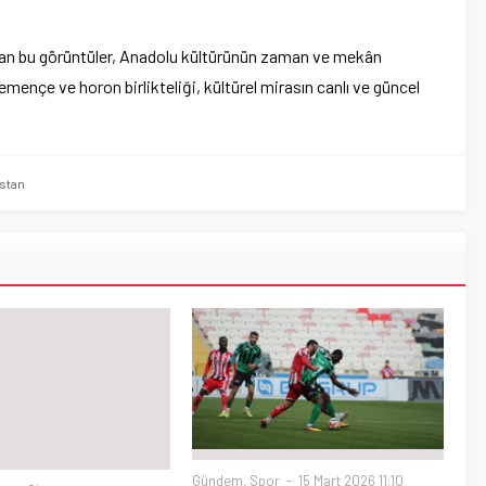
lan bu görüntüler, Anadolu kültürünün zaman ve mekân
emençe ve horon birlikteliği, kültürel mirasın canlı ve güncel
stan
şet
,
Siyaset
Gündem
,
Spor
15 Mart 2026 11:10