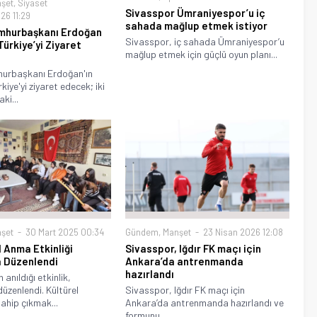
26 11:29
Sivasspor Ümraniyespor’u iç
umhurbaşkanı Erdoğan
sahada mağlup etmek istiyor
ürkiye’yi Ziyaret
Sivasspor, iç sahada Ümraniyespor’u
mağlup etmek için güçlü oyun planı...
hurbaşkanı Erdoğan'ın
kiye'yi ziyaret edecek; iki
ki...
şet
30 Mart 2025 00:34
Gündem
,
Manşet
23 Nisan 2026 12:08
l Anma Etkinliği
Sivasspor, Iğdır FK maçı için
a Düzenlendi
Ankara’da antrenmanda
hazırlandı
 anıldığı etkinlik,
düzenlendi. Kültürel
Sivasspor, Iğdır FK maçı için
ahip çıkmak...
Ankara’da antrenmanda hazırlandı ve
formunu...