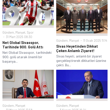
Gündem
,
Manşet
,
Spor
31 Mart 2025 08:30
Gündem
,
Manşet
11 Ocak 2025 11:14
Net Global Sivasspor,
Sivas Heyetinden Dikkat
Tarihinde 900. Golü Attı
Çeken Anlamlı Ziyaret!
Net Global Sivasspor, tarihindeki
Sivas heyeti, anlamlı bir ziyaret
900. golü atarak önemli bir
gerçekleştirerek dikkatleri üzerine
başarıya...
çekti. Bu...
Gündem
,
Manşet
Gündem
,
Manşet