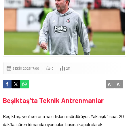
3 EKIM 2025 17:00
0
211
A
A
+
-
Beşiktaş’ta Teknik Antrenmanlar
Beşiktaş, yeni sezona hazırlıklarını sürdürüyor. Yaklaşık 1 saat 20
dakika süren idmanda oyuncular, basına kapalı olarak