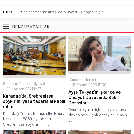
ETİKETLER:
antrenman
,
beşiktaş
,
derbi
,
hazırlık
,
Sergen Yalçın
BENZER KONULAR
Gündem
,
Manşet
Gündem
,
Manşet
,
Siyaset
17 Kasım 2025 15:30
18 Haziran 2021 12:17
Ayşe Tokyaz’ın İşkence ve
Karadağ’da, Srebrenitsa
Cinayet Davasında Şok
soykırımı yasa tasarısını kabul
Detaylar
edildi
Ayşe Tokyaz’ın işkence ve cinayet
Karadağ Meclisi, komşu ülke Bosna
davasındaki şok detaylar, olayın
Hersek'te 1995'te yaşanan
tüm...
Srebrenitsa soykırımının...