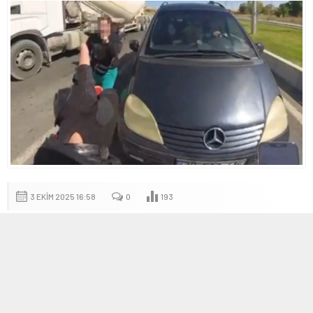
3 EKIM 2025 16:58
0
193
A
A
+
-
Olayın Detayları
Sabah saatlerinde Talas ilçesinde yaşanan olayda, motokurye ile