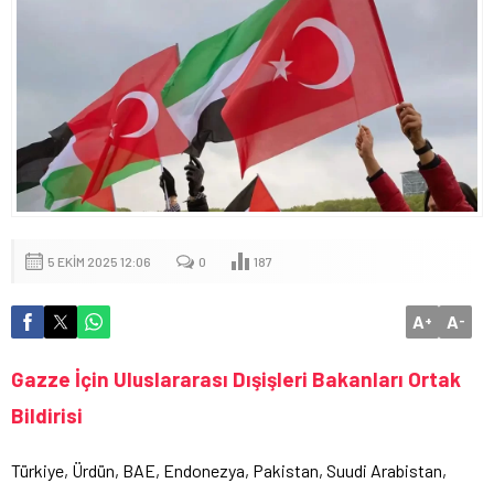
5 EKIM 2025 12:06
0
187
A
A
+
-
Gazze İçin Uluslararası Dışişleri Bakanları Ortak
Bildirisi
Türkiye, Ürdün, BAE, Endonezya, Pakistan, Suudi Arabistan,