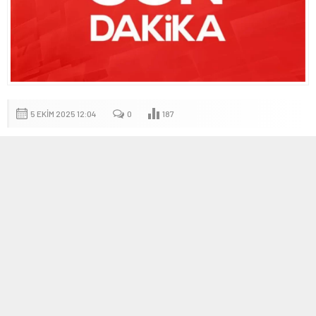
5 EKIM 2025 12:04
0
187
A
A
+
-
Ortak Dışişleri Bakanlarının Gazze Çıkarması ve
Güncel Gelişmeler
Bir dizi ülkenin dışişleri bakanları, Gazze’deki son gelişmeler
üzerine ortak bir açıklama yaptı ve Hamas’ın, ABD Başkanı
Donald Trump’ın önerisiyle hayata geçirilmekte olan savaşın sona
erdirilmesi, rehinelerin serbest bırakılması ve uygulama