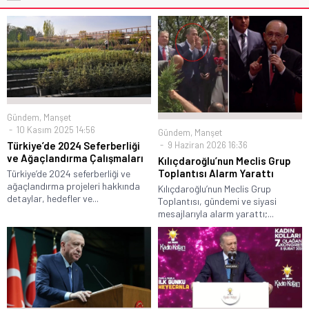
Gündem
,
Manşet
10 Kasım 2025 14:56
Gündem
,
Manşet
9 Haziran 2026 16:36
Türkiye’de 2024 Seferberliği
ve Ağaçlandırma Çalışmaları
Kılıçdaroğlu’nun Meclis Grup
Toplantısı Alarm Yarattı
Türkiye’de 2024 seferberliği ve
ağaçlandırma projeleri hakkında
Kılıçdaroğlu’nun Meclis Grup
detaylar, hedefler ve...
Toplantısı, gündemi ve siyasi
mesajlarıyla alarm yarattı;...