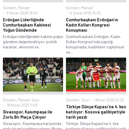
Gündem
,
Manşet
Gündem
,
Manşet
6 Nisan 2026 19:04
5 Şubat 2025 15:32
Erdoğan Liderliğinde
Cumhurbaşkanı Erdoğan’ın
Cumhurbaşkanı Kabinesi
Kadın Kolları Kongresi
Yoğun Gündemde
Konuşması
Erdoğan liderliğindeki kabine yoğun
Cumhurbaşkanı Erdoğan, Kadın
gündemi değerlendiriyor; politik
Kolları Kongresi'nde yaptığı
kararlar, ekonomi ve...
konuşmada, kadınların toplumsal
ve...
Gündem
,
Manşet
,
Spor
Gündem
,
Spor
1 Nisan 2026 01:02
18 Nisan 2025 11:05
Türkiye Dünya Kupası’na 4. kez
Sivasspor, Kasımpaşa ile
katılıyor: Kosova galibiyetiyle
Zorlu Bir Maça Çıkıyor
tarih yazdı
Sivasspor, Kasımpaşa karşısında
Türkiye, Dünya Kupası’na 4. kez
zorlu bir mücadeleye çıkıyor. Maçın
katılıyor; Kosova galibiyetiyle tarih