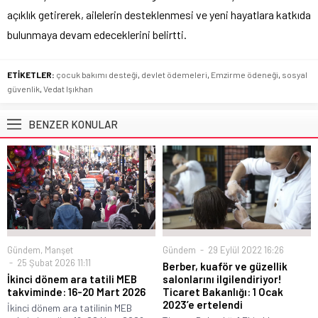
açıklık getirerek, ailelerin desteklenmesi ve yeni hayatlara katkıda
bulunmaya devam edeceklerini belirtti.
ETİKETLER:
çocuk bakımı desteği
,
devlet ödemeleri
,
Emzirme ödeneği
,
sosyal
güvenlik
,
Vedat Işıkhan
BENZER KONULAR
Gündem
,
Manşet
Gündem
29 Eylül 2022 16:26
25 Şubat 2026 11:11
Berber, kuaför ve güzellik
İkinci dönem ara tatili MEB
salonlarını ilgilendiriyor!
takviminde: 16-20 Mart 2026
Ticaret Bakanlığı: 1 Ocak
2023’e ertelendi
İkinci dönem ara tatilinin MEB