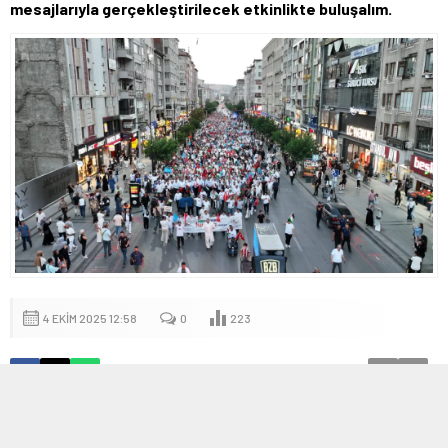
mesajlarıyla gerçekleştirilecek etkinlikte buluşalım.
4 EKIM 2025 12:58
0
223
A
A
+
-
Sivas’ta Gazze’ye destek yürüyüşü