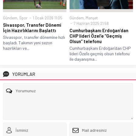
Gündem
,
Spor
1 Ocak 2026 11:05
Gündem
,
Manşet
7 Haziran 2025 21:58
Sivasspor, Transfer Dönemi
İçin Hazırlıklarını Başlattı
Cumhurbaşkanı Erdoğan’dan
CHP lideri Özel’e “Geçmiş
Sivasspor, transfer dönemine hızlı
Olsun” telefonu
başladı. Takımın yeni sezon
hazırlıkları ve...
Cumhurbaşkanı Erdoğan’dan CHP
lideri Özel’e geçmiş olsun telefonu
ile dayanışma...
YORUMLAR