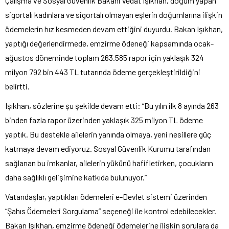
Çalışma ve Sosyal Güvenlik Bakanı Vedat Işıkhan, doğum yapan
sigortalı kadınlara ve sigortalı olmayan eşlerin doğumlarına ilişkin
ödemelerin hız kesmeden devam ettiğini duyurdu. Bakan Işıkhan,
yaptığı değerlendirmede, emzirme ödeneği kapsamında ocak-
ağustos döneminde toplam 263.585 rapor için yaklaşık 324
milyon 792 bin 443 TL tutarında ödeme gerçekleştirildiğini
belirtti.
Işıkhan, sözlerine şu şekilde devam etti: “Bu yılın ilk 8 ayında 263
binden fazla rapor üzerinden yaklaşık 325 milyon TL ödeme
yaptık. Bu destekle ailelerin yanında olmaya, yeni nesillere güç
katmaya devam ediyoruz. Sosyal Güvenlik Kurumu tarafından
sağlanan bu imkanlar, ailelerin yükünü hafifletirken, çocukların
daha sağlıklı gelişimine katkıda bulunuyor.”
Vatandaşlar, yaptıkları ödemeleri e-Devlet sistemi üzerinden
“Şahıs Ödemeleri Sorgulama” seçeneği ile kontrol edebilecekler.
Bakan Işıkhan, emzirme ödeneği ödemelerine ilişkin sorulara da