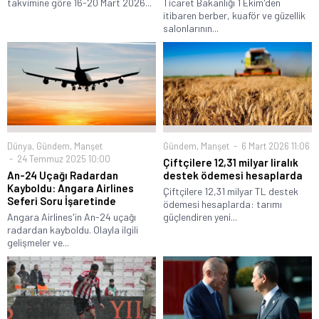
takvimine göre 16-20 Mart 2026...
Ticaret Bakanlığı 1 Ekim'den
itibaren berber, kuaför ve güzellik
salonlarının...
Dünya
,
Gündem
,
Manşet
Gündem
,
Manşet
6 Mart 2026 11:06
24 Temmuz 2025 10:00
Çiftçilere 12,31 milyar liralık
An-24 Uçağı Radardan
destek ödemesi hesaplarda
Kayboldu: Angara Airlines
Çiftçilere 12,31 milyar TL destek
Seferi Soru İşaretinde
ödemesi hesaplarda: tarımı
Angara Airlines'in An-24 uçağı
güçlendiren yeni...
radardan kayboldu. Olayla ilgili
gelişmeler ve...