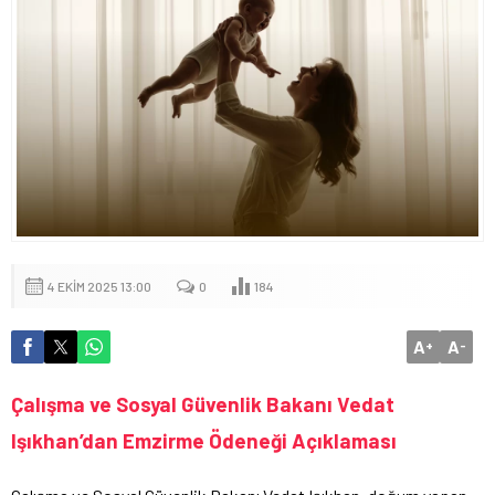
4 EKIM 2025 13:00
0
184
A
A
+
-
Çalışma ve Sosyal Güvenlik Bakanı Vedat
Işıkhan’dan Emzirme Ödeneği Açıklaması