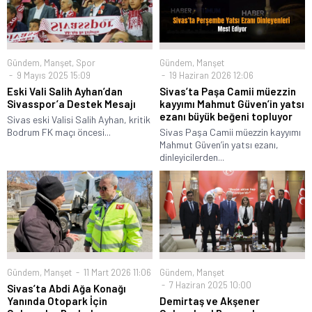
Gündem
,
Manşet
,
Spor
Gündem
,
Manşet
9 Mayıs 2025 15:09
19 Haziran 2026 12:06
Eski Vali Salih Ayhan’dan
Sivas’ta Paşa Camii müezzin
Sivasspor’a Destek Mesajı
kayyımı Mahmut Güven’in yatsı
ezanı büyük beğeni topluyor
Sivas eski Valisi Salih Ayhan, kritik
Bodrum FK maçı öncesi...
Sivas Paşa Camii müezzin kayyımı
Mahmut Güven’in yatsı ezanı,
dinleyicilerden...
Gündem
,
Manşet
11 Mart 2026 11:06
Gündem
,
Manşet
7 Haziran 2025 10:00
Sivas’ta Abdi Ağa Konağı
Yanında Otopark İçin
Demirtaş ve Akşener