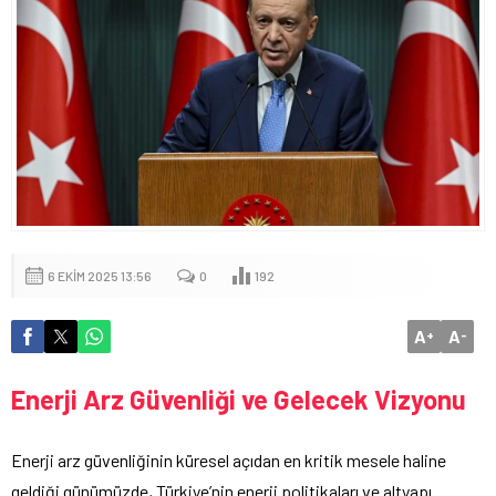
6 EKIM 2025 13:56
0
192
A
A
+
-
Enerji Arz Güvenliği ve Gelecek Vizyonu
Enerji arz güvenliğinin küresel açıdan en kritik mesele haline
geldiği günümüzde, Türkiye’nin enerji politikaları ve altyapı