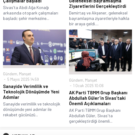
Çalışmalar Başladı
Geleneksel Bayramlaşma
Ziyaretlerini Gerçekleştirdi
Sivas’ta Abdi Ağa Konağı
arkasında otopark çalışmaları
Demirtaş ve Akşener, geleneksel
başladı; şehir merkezine...
bayramlaşma ziyaretleriyle halkla
bir araya geldi....
Gündem
,
Manşet
5 Mayıs 2025 14:59
Gündem
,
Manşet
1 Ocak 2025 10:06
Sanayide Verimlilik ve
Teknolojik Dönüşümde Yeni
AK Parti TBMM Grup Başkanı
Adımlar
Abdullah Güler’in Sivas’taki
Önemli Açıklamaları
Sanayide verimlilik ve teknolojik
dönüşümde yeni adımlar ile
AK Parti TBMM Grup Başkanı
rekabet gücünüzü...
Abdullah Güler, Sivas'ta
gerçekleştirdiği önemli...