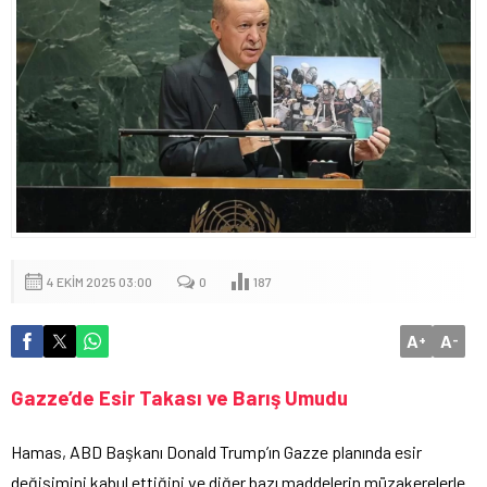
4 EKIM 2025 03:00
0
187
A
A
+
-
Gazze’de Esir Takası ve Barış Umudu
Hamas, ABD Başkanı Donald Trump’ın Gazze planında esir
değişimini kabul ettiğini ve diğer bazı maddelerin müzakerelerle