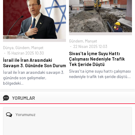
Gündem
,
Manşet
22 Nisan 2025 12:03
Dünya
,
Gündem
,
Manşet
15 Haziran 2025 10:30
Sivas’ta İçme Suyu Hattı
Çalışması Nedeniyle Trafik
İsrail ile İran Arasındaki
Tek Şeride Düştü
Savaşın 3. Gününde Son Durum
Sivas'ta içme suyu hattı çalışması
İsrail ile İran arasındaki savaşın 3.
nedeniyle trafik tek şeride düştü....
gününde son gelişmeler,
bölgedeki...
YORUMLAR