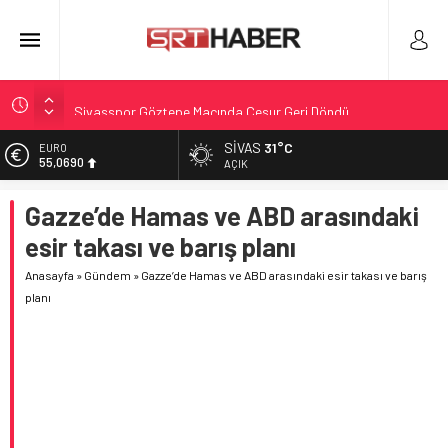
Sivasspor Göztepe Maçında Cesur Geri Döndü
Sivasspor-Göztepe maçında sakatlıklar hızlı gelişti
SIVAS
31°C
EURO
55,0690
Rıza Çalımbay Sivasspor’da Teknik Direktör
AÇIK
Rıza Çalımbay: Sivasspor için hedef ligde kalmak
ALTIN
Gazze’de Hamas ve ABD arasındaki
6.525,39
Net Global Sivasspor 5-1 Adana Demirsporla güldü
esir takası ve barış planı
BİST
13.788,73
Anasayfa
»
Gündem
»
Gazze’de Hamas ve ABD arasındaki esir takası ve barış
planı
DOLAR
47,5954