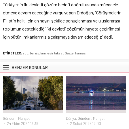
Türkiye’nin iki devletli çözüm hedefi doğrultusunda mücadele
etmeye devam edeceğine vurgu yapan Erdoğan, “Görüşmelerin
Filistin halkı için en hayırlı şekilde sonuçlanması ve uluslararası
toplumun desteklediği iki devletli çözümün hayata geçirilmesi
için bütün imkanlarımızla çalışmaya devam edeceğiz” dedi.
ETİKETLER:
abd
,
barış planı
,
esir takası
,
Gazze
,
hamas
BENZER KONULAR
Gündem
,
Manşet
Dünya
,
Gündem
,
Manşet
24 Ekim 2024 13:39
2 Şubat 2025 12:00