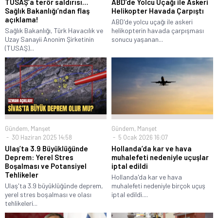
TUSAŞ’a terör saldırısı…
ABD’de Yolcu Uçağı ile Askeri
Sağlık Bakanlığı’ndan flaş
Helikopter Havada Çarpıştı
açıklama!
ABD'de yolcu uçağı ile askeri
Sağlık Bakanlığı, Türk Havacılık ve
helikopterin havada çarpışması
Uzay Sanayii Anonim Şirketinin
sonucu yaşanan...
(TUSAŞ)...
Gündem
,
Manşet
Gündem
,
Manşet
30 Haziran 2025 14:58
5 Ocak 2026 16:07
Ulaş’ta 3.9 Büyüklüğünde
Hollanda’da kar ve hava
Deprem: Yerel Stres
muhalefeti nedeniyle uçuşlar
Boşalması ve Potansiyel
iptal edildi
Tehlikeler
Hollanda'da kar ve hava
Ulaş'ta 3.9 büyüklüğünde deprem,
muhalefeti nedeniyle birçok uçuş
yerel stres boşalması ve olası
iptal edildi....
tehlikeleri...