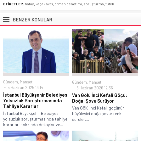
ETİKETLER:
hatay
,
kaçak avcı
,
orman denetimi
,
soruşturma
,
tüfek
BENZER KONULAR
Gündem
,
Manşet
Gündem
,
Manşet
5 Haziran 2025 13:14
5 Haziran 2026 12:36
İstanbul Büyükşehir Belediyesi
Van Gölü İnci Kefali Göçü:
Yolsuzluk Soruşturmasında
Doğal Şovu Sürüyor
Tahliye Kararları
Van Gölü İnci Kefali göçünün
İstanbul Büyükşehir Belediyesi
büyüleyici doğa şovu: renkli
yolsuzluk soruşturmasında tahliye
sürüler,...
kararları hakkında detaylar ve...