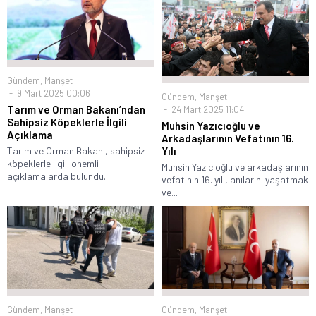
Gündem
,
Manşet
9 Mart 2025 00:06
Gündem
,
Manşet
Tarım ve Orman Bakanı’ndan
24 Mart 2025 11:04
Sahipsiz Köpeklerle İlgili
Muhsin Yazıcıoğlu ve
Açıklama
Arkadaşlarının Vefatının 16.
Yılı
Tarım ve Orman Bakanı, sahipsiz
köpeklerle ilgili önemli
Muhsin Yazıcıoğlu ve arkadaşlarının
açıklamalarda bulundu....
vefatının 16. yılı, anılarını yaşatmak
ve...
Gündem
,
Manşet
Gündem
,
Manşet