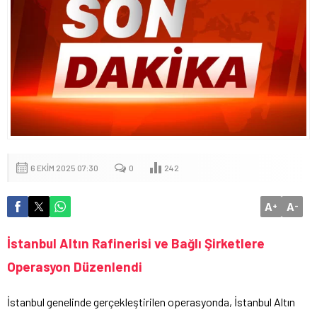
6 EKIM 2025 07:30
0
242
A
A
+
-
İstanbul Altın Rafinerisi ve Bağlı Şirketlere
Operasyon Düzenlendi
İstanbul genelinde gerçekleştirilen operasyonda, İstanbul Altın