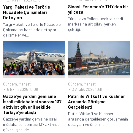
Sivaslı Fenomen’e THY’den bir
Yargı Paketi ve Terörle
yıl ceza
Mücadele Çalışmaları
Detayları
Türk Hava Yolları, uçakta kendi
markasına ait pilavı yerken
Yargı Paketi ve Terörle Mücadele
çektiği...
Çalışmaları hakkında detaylar,
gelişmeler ve...
Gündem
,
Manşet
Gündem
,
Manşet
5 Ekim 2025 10:06
3 Aralık 2025 10:11
Gazze’ye yardım gemisine
Putin ile Witkoff ve Kushner
İsrail müdahalesi sonrası 137
Arasında Görüşme
aktivist güvenli şekilde
Gerçekleşti
Türkiye’ye ulaştı
Putin, Witkoff ve Kushner
Gazze’ye yardım gemisine İsrail
arasında gerçekleşen görüşmenin
müdahalesi sonrası 137 aktivist
detayları ve önemli...
güvenli şekilde...