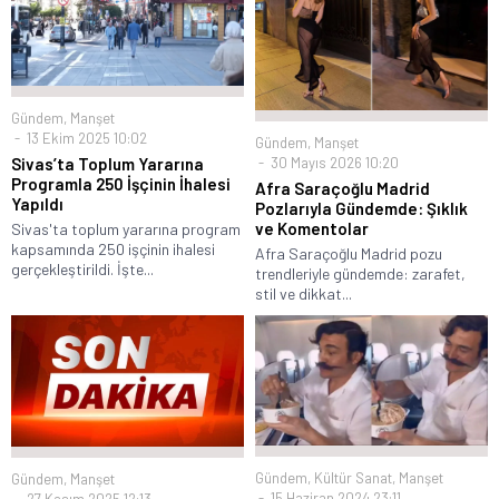
Gündem
,
Manşet
13 Ekim 2025 10:02
Gündem
,
Manşet
30 Mayıs 2026 10:20
Sivas’ta Toplum Yararına
Programla 250 İşçinin İhalesi
Afra Saraçoğlu Madrid
Yapıldı
Pozlarıyla Gündemde: Şıklık
ve Komentolar
Sivas'ta toplum yararına program
kapsamında 250 işçinin ihalesi
Afra Saraçoğlu Madrid pozu
gerçekleştirildi. İşte...
trendleriyle gündemde: zarafet,
stil ve dikkat...
Gündem
,
Kültür Sanat
,
Manşet
Gündem
,
Manşet
15 Haziran 2024 23:11
27 Kasım 2025 12:13