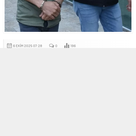
6 EKIM 2025 07:28
0
196
A
A
+
-
İstanbul Altın Rafinerisi ve Bağlı
Şirketlere Düzenlenen Operasyon
İstanbul Cumhuriyet Başsavcılığı’nın yürüttüğü soruşturma
kapsamında, İstanbul Altın Rafinerisi A.Ş. ile bağlı şirketlere
yönelik gerçekleştirilen operasyonda 21 zanlı gözaltına alındı.
Operasyon, şirketin ülke ekonomisindeki kritik konumu ve