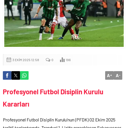
3 EKIM 2025 12:58
0
196
A
A
+
-
Profesyonel Futbol Disiplin Kurulu
Kararları
Profesyonel Futbol Disiplin Kurulu’nun (PFDK) 02 Ekim 2025
tarihli toplantısında, Trendyol 1. Lig’de gerçekleşen Sakaryaspor