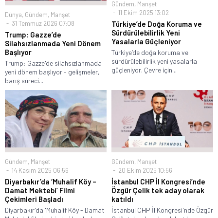
Gündem
,
Manşet
11 Ekim 2025 13:02
Dünya
,
Gündem
,
Manşet
31 Temmuz 2026 07:08
Türkiye’de Doğa Koruma ve
Sürdürülebilirlik Yeni
Trump: Gazze’de
Yasalarla Güçleniyor
Silahsızlanmada Yeni Dönem
Başlıyor
Türkiye’de doğa koruma ve
sürdürülebilirlik yeni yasalarla
Trump: Gazze'de silahsızlanmada
güçleniyor. Çevre için...
yeni dönem başlıyor - gelişmeler,
barış süreci...
Gündem
,
Manşet
Gündem
,
Manşet
14 Kasım 2025 06:56
20 Ekim 2025 10:56
Diyarbakır’da ‘Muhalif Köy –
İstanbul CHP İl Kongresi’nde
Damat Mektebi’ Filmi
Özgür Çelik tek aday olarak
Çekimleri Başladı
katıldı
Diyarbakır'da 'Muhalif Köy - Damat
İstanbul CHP İl Kongresi'nde Özgür