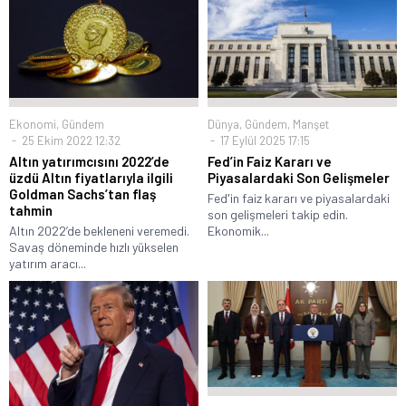
Ekonomi
,
Gündem
Dünya
,
Gündem
,
Manşet
25 Ekim 2022 12:32
17 Eylül 2025 17:15
Altın yatırımcısını 2022’de
Fed’in Faiz Kararı ve
üzdü Altın fiyatlarıyla ilgili
Piyasalardaki Son Gelişmeler
Goldman Sachs’tan flaş
Fed'in faiz kararı ve piyasalardaki
tahmin
son gelişmeleri takip edin.
Altın 2022’de bekleneni veremedi.
Ekonomik...
Savaş döneminde hızlı yükselen
yatırım aracı...