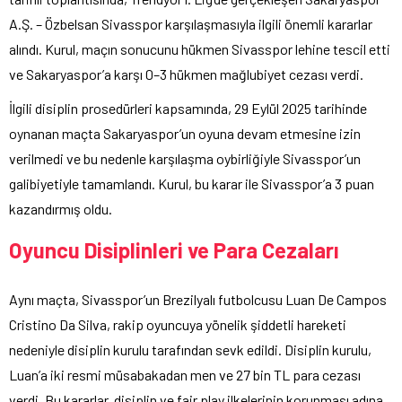
A.Ş. – Özbelsan Sivasspor karşılaşmasıyla ilgili önemli kararlar
alındı. Kurul, maçın sonucunu hükmen Sivasspor lehine tescil etti
ve Sakaryaspor’a karşı 0–3 hükmen mağlubiyet cezası verdi.
İlgili disiplin prosedürleri kapsamında, 29 Eylül 2025 tarihinde
oynanan maçta Sakaryaspor’un oyuna devam etmesine izin
verilmedi ve bu nedenle karşılaşma oybirliğiyle Sivasspor’un
galibiyetiyle tamamlandı. Kurul, bu karar ile Sivasspor’a 3 puan
kazandırmış oldu.
Oyuncu Disiplinleri ve Para Cezaları
Aynı maçta, Sivasspor’un Brezilyalı futbolcusu Luan De Campos
Cristino Da Silva, rakip oyuncuya yönelik şiddetli hareketi
nedeniyle disiplin kurulu tarafından sevk edildi. Disiplin kurulu,
Luan’a iki resmi müsabakadan men ve 27 bin TL para cezası
verdi. Bu kararlar, disiplin ve fair play ilkelerinin korunması adına