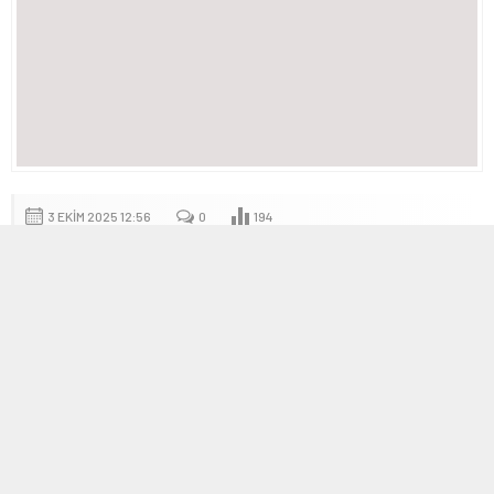
3 EKIM 2025 12:56
0
194
A
A
+
-
İstanbul CHP İl Başkanlığı ve Disiplin
Kurulu Üyelerine Görevlendirme Kararı
ve Dava Süreci