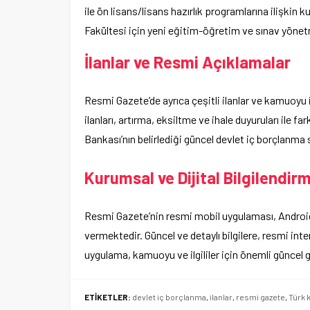
ile ön lisans/lisans hazırlık programlarına ilişkin k
Fakültesi için yeni eğitim-öğretim ve sınav yönet
İlanlar ve Resmi Açıklamalar
Resmi Gazete’de ayrıca çeşitli ilanlar ve kamuoyu i
ilanları, artırma, eksiltme ve ihale duyuruları ile f
Bankası’nın belirlediği güncel devlet iç borçlanma 
Kurumsal ve Dijital Bilgilendir
Resmi Gazete’nin resmi mobil uygulaması, Android
vermektedir. Güncel ve detaylı bilgilere, resmi in
uygulama, kamuoyu ve ilgililer için önemli güncel
ETİKETLER:
devlet iç borçlanma
,
ilanlar
,
resmi gazete
,
Türk