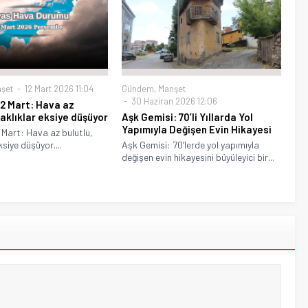
şet
12 Mart 2026 11:04
Gündem
,
Manşet
30 Haziran 2026 12:06
12 Mart: Hava az
caklıklar eksiye düşüyor
Aşk Gemisi: 70’li Yıllarda Yol
Yapımıyla Değişen Evin Hikayesi
2 Mart: Hava az bulutlu,
ksiye düşüyor....
Aşk Gemisi: 70’lerde yol yapımıyla
değişen evin hikayesini büyüleyici bir...