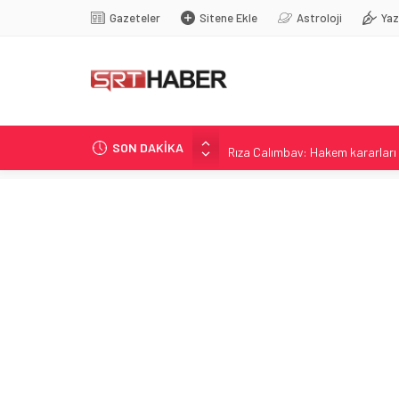
Gazeteler
Sitene Ekle
Astroloji
Yaz
SON DAKİKA
Rıza Çalımbay: Hakem kararları 
Hakem performansına tepki: Tiy
Sivasspor-Fenerbahçe maçı önce
Kinahan’ın İadesiyle İlgili Kritik 
Morad’ın İstanbul Konseri Krizi v