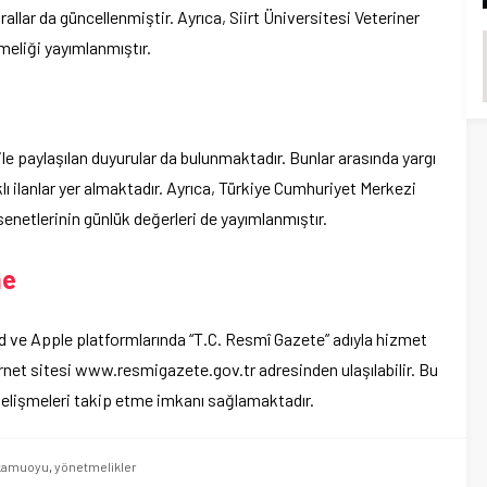
urallar da güncellenmiştir. Ayrıca, Siirt Üniversitesi Veteriner
meliği yayımlanmıştır.
le paylaşılan duyurular da bulunmaktadır. Bunlar arasında yargı
arklı ilanlar yer almaktadır. Ayrıca, Türkiye Cumhuriyet Merkezi
senetlerinin günlük değerleri de yayımlanmıştır.
me
 ve Apple platformlarında “T.C. Resmî Gazete” adıyla hizmet
ternet sitesi www.resmigazete.gov.tr adresinden ulaşılabilir. Bu
 gelişmeleri takip etme imkanı sağlamaktadır.
 kamuoyu
,
yönetmelikler