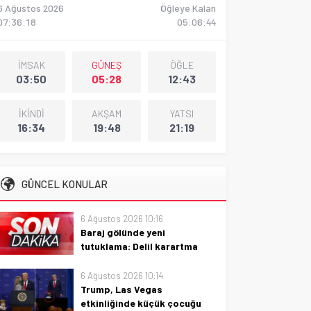
6 Ağustos 2026
Öğleye Kalan
07:36:19
05:06:42
İMSAK
GÜNEŞ
ÖĞLE
03:50
05:28
12:43
İKİNDİ
AKŞAM
YATSI
16:34
19:48
21:19
GÜNCEL KONULAR
6 Ağustos 2026 10:16
Baraj gölünde yeni
tutuklama: Delil karartma
iddiası büyüyor
6 Ağustos 2026 10:14
Baraj gölünde yeni tutuklama ve
Trump, Las Vegas
delil karartma iddiası büyüyor:
etkinliğinde küçük çocuğu
gelişmeler, soruşturmanın