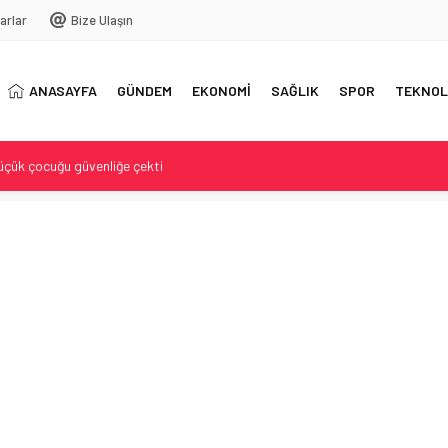
arlar
Bize Ulaşın
ANASAYFA
GÜNDEM
EKONOMİ
SAĞLIK
SPOR
TEKNOL
üçük çocuğu güvenliğe çekti
intihar girişimi
ıda buluştu
yonlarında 58 bin 519 Canlı Hayvan Ele Geçirildi
elil karartma iddiası büyüyor