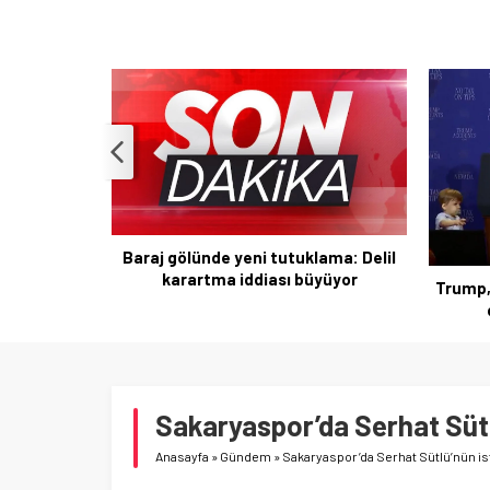
lama: Delil
yüyor
Trump, Las Vegas etkinliğinde küçük
Aksa
çocuğu güvenliğe çekti
Sakaryaspor’da Serhat Sütl
Anasayfa
»
Gündem
»
Sakaryaspor’da Serhat Sütlü’nün is