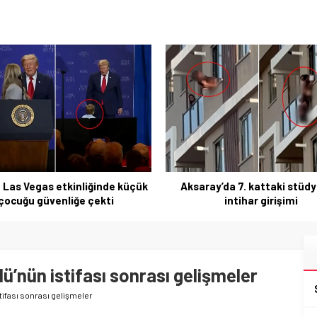
BBP Sivas’ta muhtarlar kahv
buluştu
ray’da 7. kattaki stüdyodan
intihar girişimi
ü’nün istifası sonrası gelişmeler
tifası sonrası gelişmeler