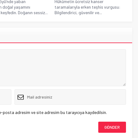
Köyü’nde yaban
Hükümetin ücretsiz kanser
n doğal yaşamını
taramalarıyla erken teşhis vurgusu:
keşfedin. Doğanın sessiz...
Bilgilendirici, güvenilir ve...
e-posta adresim ve site adresim bu tarayıcıya kaydedilsin.