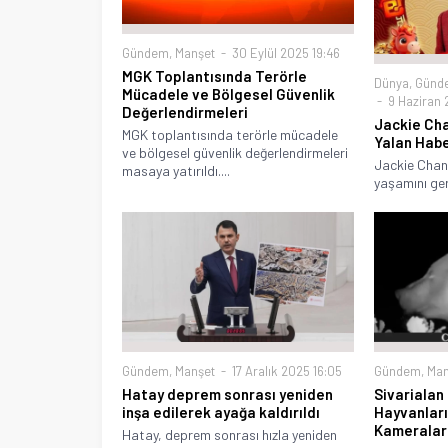
Gündem
,
Manşet
30 Eylül 2025 19:46
MGK Toplantısında Terörle
Dünya
,
Günd
Mücadele ve Bölgesel Güvenlik
9 Haziran 
Değerlendirmeleri
Jackie Chan
MGK toplantısında terörle mücadele
Yalan Habe
ve bölgesel güvenlik değerlendirmeleri
Jackie Chan’
masaya yatırıldı....
yaşamını gerç
Gündem
,
Manşet
17 Aralık 2025 16:05
Gündem
,
Man
Hatay deprem sonrası yeniden
Sivarialan
inşa edilerek ayağa kaldırıldı
Hayvanlar
Kameraları
Hatay, deprem sonrası hızla yeniden