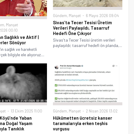
Gündem
,
Manşet
6 Mayıs 2026 09:04
Sivas’ta Tecer Tesisi Üretim
em
,
Manşet
Verileri Paylaşıldı, Tasarruf
2026 00:10
Hedefi Öne Çıkıyor
 Sağlıklı ve Aktif |
Sivas’ta Tecer Tesisi üretim verileri
rler Sönüyor
paylaşıldı; tasarruf hedefi ön planda,...
ın sağlık ve hareketli
ek bilgiyle ele alıyoruz....
şet
13 Ekim 2025 11:00
Gündem
,
Manşet
2 Nisan 2026 13:02
 Köyü’nde Yaban
Hükümetten ücretsiz kanser
ına Doğal Yaşam
taramalarıyla erken teşhis
yla Tanıklık
vurgusu