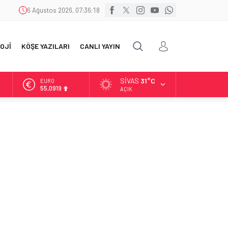
6 Ağustos 2026, 07:36:19
OJİ
KÖŞE YAZILARI
CANLI YAYIN
SIVAS
31°C
ALTIN
6.525,81
AÇIK
BİST
13.703,13
DOLAR
47,5932
EURO
55,0919