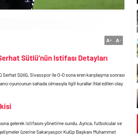
A
A
+
-
erhat Sütlü’nün Istifası Detayları
 Serhat Sütlü, Sivasspor ile 0-0 sona eren karşılaşma sonrası
ncı oyuncunun sahada olmasıyla ilgili kurallar ihlal edilen olay
kisi
sına gelerek istifasını yönetime sundu. Ayrıca, futbolcular ve
 Bu gelişmeler üzerine Sakaryaspor Kulüp Başkanı Muhammet