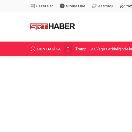
Gazeteler
Sitene Ekle
Astroloji
Yaz
SON DAKİKA
Trump, Las Vegas etkinliğinde k
Aksaray’da 7. kattaki stüdyodan 
BBP Sivas’ta muhtarlar kahvalt
Gümrükte 2026 Kaçakçılık Operas
Baraj gölünde yeni tutuklama: D