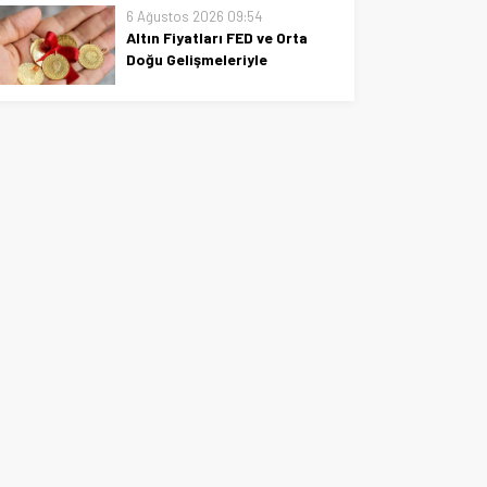
6 Ağustos 2026 09:54
yayımlandı. Önemli mevzuat
Altın Fiyatları FED ve Orta
değişiklikleri, güncel kararlar ve
Doğu Gelişmeleriyle
uygulama alanlarına ilişkin özet
Yükselişte
bilgiler.
FED ve Orta Doğu gelişmeleriyle
altın fiyatlarındaki yükselişin
etkileri, analiz ve güncel
trendler.