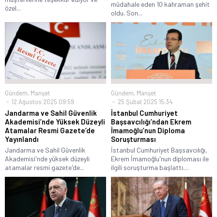
müdahale eden 10 kahraman şehit
özel...
oldu. Son...
Gündem
,
Manşet
Gündem
,
Manşet
12 Ağustos 2025 09:59
25 Şubat 2025 15:34
Jandarma ve Sahil Güvenlik
İstanbul Cumhuriyet
Akademisi’nde Yüksek Düzeyli
Başsavcılığı’ndan Ekrem
Atamalar Resmi Gazete’de
İmamoğlu’nun Diploma
Yayınlandı
Soruşturması
Jandarma ve Sahil Güvenlik
İstanbul Cumhuriyet Başsavcılığı,
Akademisi'nde yüksek düzeyli
Ekrem İmamoğlu'nun diploması ile
atamalar resmi gazete'de...
ilgili soruşturma başlattı....