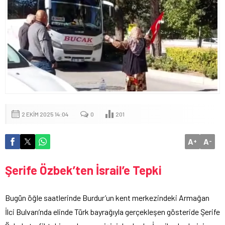
2 EKIM 2025 14:04
0
201
A
A
+
-
Şerife Özbek’ten İsrail’e Tepki
Bugün öğle saatlerinde Burdur’un kent merkezindeki Armağan
İlci Bulvarı’nda elinde Türk bayrağıyla gerçekleşen gösteride Şerife