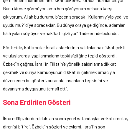
gemilerden indirilmesine dikkat çekerek, “Orada insanlar ölüyor.
Bunu kimse görmüyor, ama ben görüyorum ve buna karşı
çıkıyorum. Allah bu durumu bizden soracak; ‘Kullarım yiyip yedi ve
uyudu mu?’ diye soracaklar. Bu dünya oraya geldiğinde, adamlar
hâlâ yalan söylüyor ve hakikati gizliyor” ifadelerinde bulundu.
Gösteride, katılımcılar İsrail askerlerinin saldırılarına dikkat çekti
ve uluslararası yapılanmaların tepkisizliğine tepki gösterdi.
Özbek’in çağrısı, İsrail’in Filistin’e yönelik saldırılarına dikkat
çekmek ve dünya kamuoyunun dikkatini çekmek amacıyla
düzenlenen bu gösteri, buradaki insanların tepkisini ve
dayanışma duygusunu temsil etti.
Sona Erdirilen Gösteri
İkna edilip, durdurulduktan sonra yerel vatandaşlar ve katılımcılar,
direnişi bitirdi. Özbek’in sözleri ve eylemi, İsrail’in son