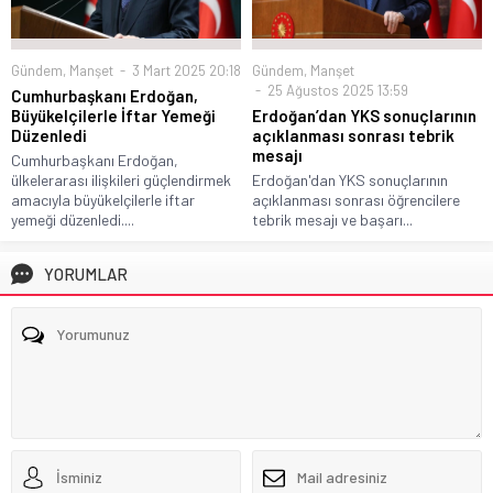
Gündem
,
Manşet
3 Mart 2025 20:18
Gündem
,
Manşet
25 Ağustos 2025 13:59
Cumhurbaşkanı Erdoğan,
Büyükelçilerle İftar Yemeği
Erdoğan’dan YKS sonuçlarının
Düzenledi
açıklanması sonrası tebrik
mesajı
Cumhurbaşkanı Erdoğan,
ülkelerarası ilişkileri güçlendirmek
Erdoğan'dan YKS sonuçlarının
amacıyla büyükelçilerle iftar
açıklanması sonrası öğrencilere
yemeği düzenledi....
tebrik mesajı ve başarı...
YORUMLAR