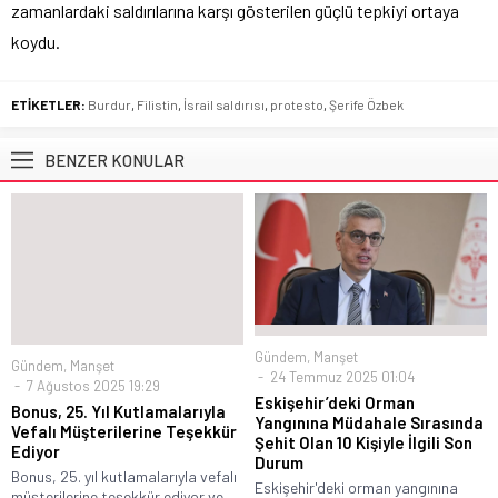
zamanlardaki saldırılarına karşı gösterilen güçlü tepkiyi ortaya
koydu.
ETİKETLER:
Burdur
,
Filistin
,
İsrail saldırısı
,
protesto
,
Şerife Özbek
BENZER KONULAR
Gündem
,
Manşet
Gündem
,
Manşet
24 Temmuz 2025 01:04
7 Ağustos 2025 19:29
Eskişehir’deki Orman
Bonus, 25. Yıl Kutlamalarıyla
Yangınına Müdahale Sırasında
Vefalı Müşterilerine Teşekkür
Şehit Olan 10 Kişiyle İlgili Son
Ediyor
Durum
Bonus, 25. yıl kutlamalarıyla vefalı
Eskişehir'deki orman yangınına
müşterilerine teşekkür ediyor ve