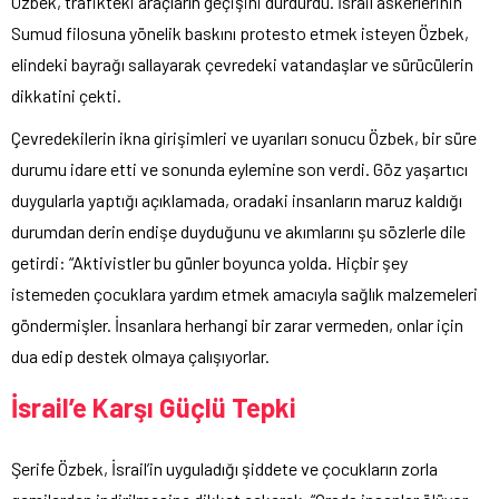
Özbek, trafikteki araçların geçişini durdurdu. İsrail askerlerinin
Sumud filosuna yönelik baskını protesto etmek isteyen Özbek,
elindeki bayrağı sallayarak çevredeki vatandaşlar ve sürücülerin
dikkatini çekti.
Çevredekilerin ikna girişimleri ve uyarıları sonucu Özbek, bir süre
durumu idare etti ve sonunda eylemine son verdi. Göz yaşartıcı
duygularla yaptığı açıklamada, oradaki insanların maruz kaldığı
durumdan derin endişe duyduğunu ve akımlarını şu sözlerle dile
getirdi: “Aktivistler bu günler boyunca yolda. Hiçbir şey
istemeden çocuklara yardım etmek amacıyla sağlık malzemeleri
göndermişler. İnsanlara herhangi bir zarar vermeden, onlar için
dua edip destek olmaya çalışıyorlar.
İsrail’e Karşı Güçlü Tepki
Şerife Özbek, İsrail’in uyguladığı şiddete ve çocukların zorla