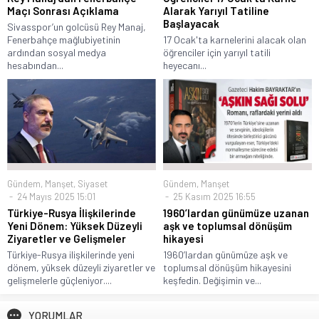
Maçı Sonrası Açıklama
Alarak Yarıyıl Tatiline
Başlayacak
Sivasspor’un golcüsü Rey Manaj,
Fenerbahçe mağlubiyetinin
17 Ocak'ta karnelerini alacak olan
ardından sosyal medya
öğrenciler için yarıyıl tatili
hesabından...
heyecanı...
Gündem
,
Manşet
,
Siyaset
Gündem
,
Manşet
24 Mayıs 2025 15:01
25 Kasım 2025 16:55
Türkiye-Rusya İlişkilerinde
1960’lardan günümüze uzanan
Yeni Dönem: Yüksek Düzeyli
aşk ve toplumsal dönüşüm
Ziyaretler ve Gelişmeler
hikayesi
Türkiye-Rusya ilişkilerinde yeni
1960’lardan günümüze aşk ve
dönem, yüksek düzeyli ziyaretler ve
toplumsal dönüşüm hikayesini
gelişmelerle güçleniyor....
keşfedin. Değişimin ve...
YORUMLAR