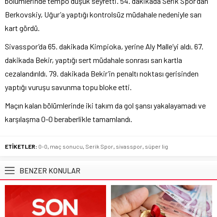
bölümlerinde tempo düşük seyretti. 54. dakikada Serik Spor’dan
Berkovskiy, Uğur’a yaptığı kontrolsüz müdahale nedeniyle sarı
kart gördü.
Sivasspor’da 65. dakikada Kimpioka, yerine Aly Malle’yi aldı. 67.
dakikada Bekir, yaptığı sert müdahale sonrası sarı kartla
cezalandırıldı. 79. dakikada Bekir’in penaltı noktası gerisinden
yaptığı vuruşu savunma topu bloke etti.
Maçın kalan bölümlerinde iki takım da gol şansı yakalayamadı ve
karşılaşma 0-0 beraberlikle tamamlandı.
ETİKETLER:
0-0
,
maç sonucu
,
Serik Spor
,
sivasspor
,
süper lig
BENZER KONULAR