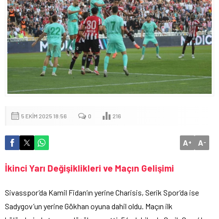
5 EKIM 2025 18:56
0
216
A
A
+
-
İkinci Yarı Değişiklikleri ve Maçın Gelişimi
Sivasspor’da Kamil Fidan’ın yerine Charisis, Serik Spor’da ise
Sadygov’un yerine Gökhan oyuna dahil oldu. Maçın ilk