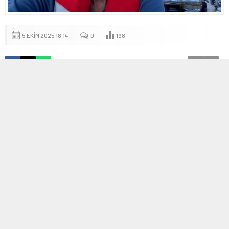
5 EKIM 2025 18:14
0
198
A
A
+
-
İngiliz Aktivist Wilkinson, Gazze Yolculuğu ve
Deneyimlerini Anlatıyor
İngiliz aktivist Wilkinson, Türkiye’ye dönüşünün ardından Küresel
Sumud Filosu yolculuğunun detaylarını paylaştı. İsrail’in saldırıları
ve sonrasındaki insanlık dışı muameleye tanıklık eden Wilkinson,
yaşadıklarını içtenlikle anlattı.
“Ne olursa olsun amacımızdan
vazgeçmedik”
diyerek, deniz yolculuğunun zorluklarına rağmen
hedeflerinden sapmadıklarını ifade etti. Gazze’ye ulaşmak için
geçirilen zorlu saatleri anlatan Wilkinson,
“Bu yolculuk, sıradan