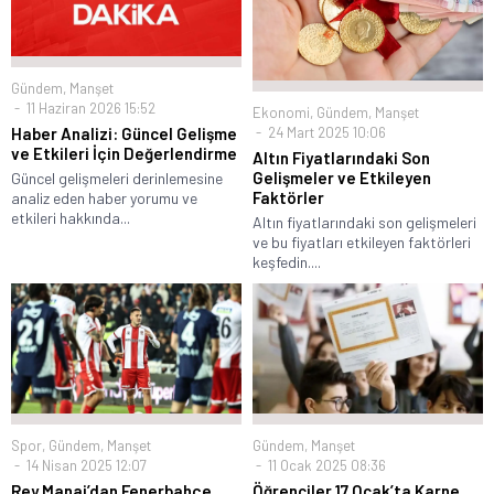
Gündem
,
Manşet
11 Haziran 2026 15:52
Ekonomi
,
Gündem
,
Manşet
Haber Analizi: Güncel Gelişme
24 Mart 2025 10:06
ve Etkileri İçin Değerlendirme
Altın Fiyatlarındaki Son
Gelişmeler ve Etkileyen
Güncel gelişmeleri derinlemesine
Faktörler
analiz eden haber yorumu ve
etkileri hakkında...
Altın fiyatlarındaki son gelişmeleri
ve bu fiyatları etkileyen faktörleri
keşfedin....
Spor
,
Gündem
,
Manşet
Gündem
,
Manşet
14 Nisan 2025 12:07
11 Ocak 2025 08:36
Rey Manaj’dan Fenerbahçe
Öğrenciler 17 Ocak’ta Karne