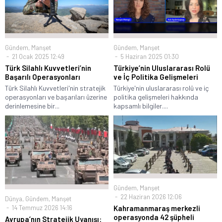
Gündem
,
Manşet
Gündem
,
Manşet
21 Ocak 2025 12:49
5 Haziran 2025 01:30
Türk Silahlı Kuvvetleri’nin
Türkiye’nin Uluslararası Rolü
Başarılı Operasyonları
ve İç Politika Gelişmeleri
Türk Silahlı Kuvvetleri'nin stratejik
Türkiye'nin uluslararası rolü ve iç
operasyonları ve başarıları üzerine
politika gelişmeleri hakkında
derinlemesine bir...
kapsamlı bilgiler....
Gündem
,
Manşet
22 Haziran 2026 12:06
Dünya
,
Gündem
,
Manşet
14 Temmuz 2026 14:16
Kahramanmaraş merkezli
operasyonda 42 şüpheli
Avrupa’nın Stratejik Uyanışı: