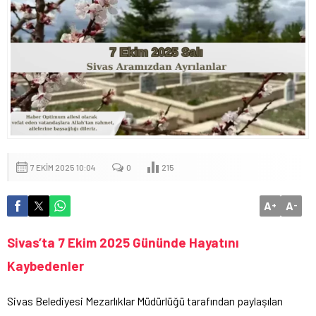
7 EKIM 2025 10:04
0
215
A
A
+
-
Sivas’ta 7 Ekim 2025 Gününde Hayatını
Kaybedenler
Sivas Belediyesi Mezarlıklar Müdürlüğü tarafından paylaşılan