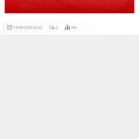
7 EKIM 2025 10:02
0
190
A
A
+
-
Türkiye Cumhuriyeti Resmi Gazete
Güncel Kararları
Türkiye Cumhuriyeti’nin yasama, yürütme ve yargı organları
tarafından alınan kararların kamuoyuna duyurulmasını sağlayan
Resmi Gazete, her gün düzenli olarak yayımlanıyor. Bugünkü
sayısında çeşitli önemli kararlar yer alıyor.
Yürütme ve İdare Bölümü