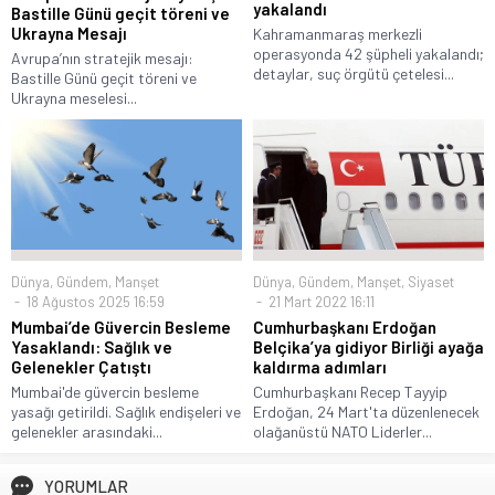
yakalandı
Bastille Günü geçit töreni ve
Ukrayna Mesajı
Kahramanmaraş merkezli
operasyonda 42 şüpheli yakalandı;
Avrupa’nın stratejik mesajı:
detaylar, suç örgütü çetelesi...
Bastille Günü geçit töreni ve
Ukrayna meselesi...
Dünya
,
Gündem
,
Manşet
Dünya
,
Gündem
,
Manşet
,
Siyaset
18 Ağustos 2025 16:59
21 Mart 2022 16:11
Mumbai’de Güvercin Besleme
Cumhurbaşkanı Erdoğan
Yasaklandı: Sağlık ve
Belçika’ya gidiyor Birliği ayağa
Gelenekler Çatıştı
kaldırma adımları
Mumbai'de güvercin besleme
Cumhurbaşkanı Recep Tayyip
yasağı getirildi. Sağlık endişeleri ve
Erdoğan, 24 Mart'ta düzenlenecek
gelenekler arasındaki...
olağanüstü NATO Liderler...
YORUMLAR