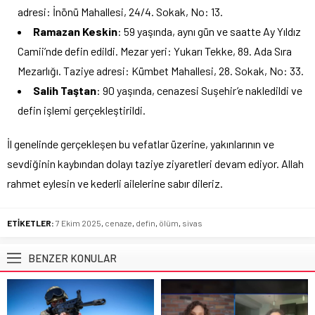
adresi: İnönü Mahallesi, 24/4. Sokak, No: 13.
Ramazan Keskin
: 59 yaşında, aynı gün ve saatte Ay Yıldız
Camii’nde defin edildi. Mezar yeri: Yukarı Tekke, 89. Ada Sıra
Mezarlığı. Taziye adresi: Kümbet Mahallesi, 28. Sokak, No: 33.
Salih Taştan
: 90 yaşında, cenazesi Suşehir’e nakledildi ve
defin işlemi gerçekleştirildi.
İl genelinde gerçekleşen bu vefatlar üzerine, yakınlarının ve
sevdiğinin kaybından dolayı taziye ziyaretleri devam ediyor. Allah
rahmet eylesin ve kederli ailelerine sabır dileriz.
ETİKETLER:
7 Ekim 2025
,
cenaze
,
defin
,
ölüm
,
sivas
BENZER KONULAR