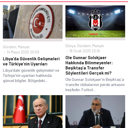
Dünya
,
Gündem
,
Manşet
Gündem
,
Manşet
16 Ocak 2025 23:19
14 Mayıs 2025 20:59
Ole Gunnar Solskjaer
Libya’da Güvenlik Gelişmeleri
Hakkında Bilinmeyenler:
ve Türkiye’nin Uyarıları
Beşiktaş’a Transfer
Libya'daki güvenlik gelişmeleri ve
Söylentileri Gerçek mi?
Türkiye'nin uyarıları hakkında
Ole Gunnar Solskjaer'in Beşiktaş'a
güncel bilgiler. Bölgedeki...
transfer iddialarının perde arkasını
keşfedin. Futbol...