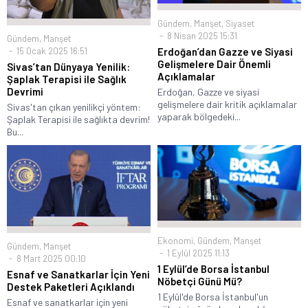
Gündem
,
Manşet
,
Siyaset
8 Nisan 2025 15:31
Gündem
,
Manşet
15 Ocak 2025 16:51
Erdoğan’dan Gazze ve Siyasi
Gelişmelere Dair Önemli
Sivas’tan Dünyaya Yenilik:
Açıklamalar
Şaplak Terapisi ile Sağlık
Devrimi
Erdoğan, Gazze ve siyasi
gelişmelere dair kritik açıklamalar
Sivas'tan çıkan yenilikçi yöntem:
yaparak bölgedeki...
Şaplak Terapisi ile sağlıkta devrim!
Bu...
Ekonomi
,
Gündem
,
Manşet
Gündem
,
Manşet
1 Eylül 2025 11:13
8 Mart 2025 00:10
1 Eylül’de Borsa İstanbul
Esnaf ve Sanatkarlar İçin Yeni
Nöbetçi Günü Mü?
Destek Paketleri Açıklandı
1 Eylül'de Borsa İstanbul'un
Esnaf ve sanatkarlar için yeni