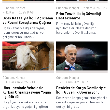
Gündem
,
Manşet
Gündem
,
Manşet
2 Mart 2025 14:32
12 Kasım 2025 14:56
Prim Teşviki ile İş Güvenliği
Uçak Kazasıyla İlgili Açıklama
Destekleniyor
ve Resmi Soruşturma Çağrısı
Prim teşviki ile iş güvenliği
Uçak kazasıyla ilgili detaylar,
uygulamaları destekleniyor.
resmi soruşturma çağrısı ve
İşverenler, güvenli çalışma...
gelişmeler hakkında...
Gündem
,
Manşet
Gündem
,
Manşet
15 Haziran 2025 12:10
29 Kasım 2025 16:57
Ulaş İlçesinde Vekaletle
Denizlerde Kargo Gemileriyle
Kurban Organizasyonu Yoğun
İlgili Güvenlik Operasyonu
İlgi Gördü
Denizlerde kargo gemilerine yönelik
Ulaş İlçesinde vekaletle kurban
güvenlik operasyonları hakkında
organizasyonu yoğun ilgi gördü.
detaylı bilgi ve...