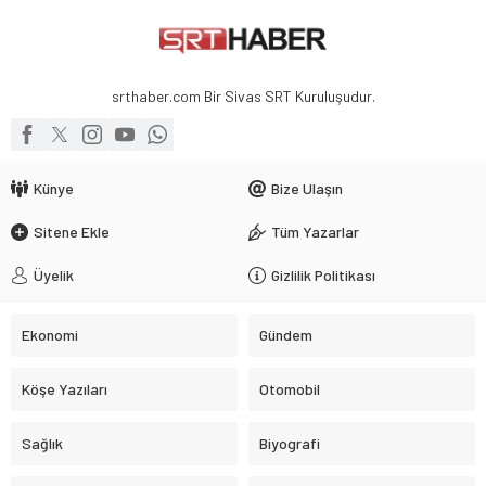
duruş, sahnenin özgür ve adil bir ortam
olması için çağrı.
srthaber.com Bir Sivas SRT Kuruluşudur.
Künye
Bize Ulaşın
Sitene Ekle
Tüm Yazarlar
Üyelik
Gizlilik Politikası
Ekonomi
Gündem
Köşe Yazıları
Otomobil
Sağlık
Biyografi