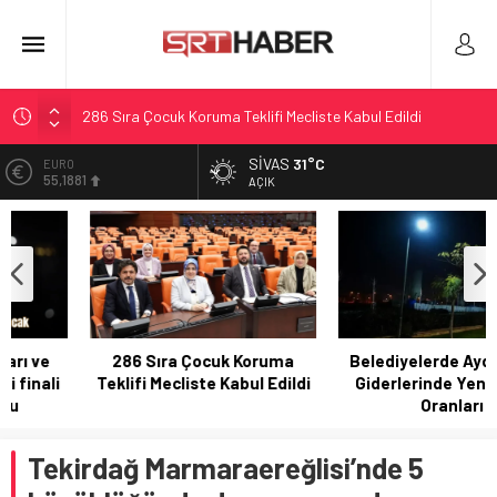
286 Sıra Çocuk Koruma Teklifi Mecliste Kabul Edildi
Belediyelerde Aydınlatma Giderlerinde Yeni Kesinti Oranları
SIVAS
31°C
ALTIN
6.660,55
Sivas’ta Günlük Hava Tahmini: Sıcaklık 31°C’ye Kadar
AÇIK
Yükseliyor
BİST
13.779,39
Resmi Gazete’de Yayımlanan Kararlar Özeti
Gurbetçi Buluşmaları ve Gastronomi Festivali finali
DOLAR
47,7111
sürprizlerle dolu
EURO
55,1881
286 Sıra Çocuk Koruma
Belediyelerde Aydınlatma
Teklifi Mecliste Kabul Edildi
Giderlerinde Yeni Kesinti
Oranları
Tekirdağ Marmaraereğlisi’nde 5