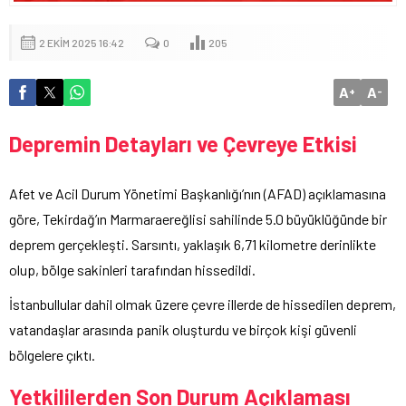
2 EKIM 2025 16:42
0
205
A
A
+
-
Depremin Detayları ve Çevreye Etkisi
Afet ve Acil Durum Yönetimi Başkanlığı’nın (AFAD) açıklamasına
göre, Tekirdağ’ın Marmaraereğlisi sahilinde 5.0 büyüklüğünde bir
deprem gerçekleşti. Sarsıntı, yaklaşık 6,71 kilometre derinlikte
olup, bölge sakinleri tarafından hissedildi.
İstanbullular dahil olmak üzere çevre illerde de hissedilen deprem,
vatandaşlar arasında panik oluşturdu ve birçok kişi güvenli
bölgelere çıktı.
Yetkililerden Son Durum Açıklaması