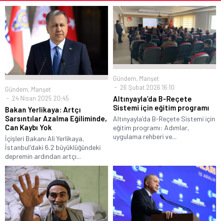
Gündem
,
Manşet
26 Şubat 2026 16:10
Gündem
,
Manşet
24 Nisan 2025 20:45
Altınyayla’da B-Reçete
Sistemi için eğitim programı
Bakan Yerlikaya: Artçı
Sarsıntılar Azalma Eğiliminde,
Altınyayla’da B-Reçete Sistemi için
Can Kaybı Yok
eğitim programı: Adımlar,
uygulama rehberi ve...
İçişleri Bakanı Ali Yerlikaya,
İstanbul'daki 6.2 büyüklüğündeki
depremin ardından artçı...