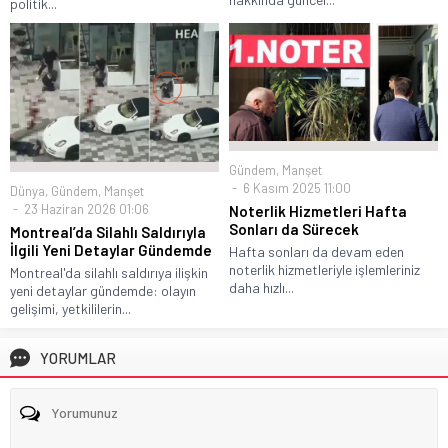
politik...
Gündem
,
Manşet
6 Kasım 2025 11:00
Dünya
,
Gündem
,
Manşet
23 Haziran 2026 01:06
Noterlik Hizmetleri Hafta
Sonları da Sürecek
Montreal’da Silahlı Saldırıyla
İlgili Yeni Detaylar Gündemde
Hafta sonları da devam eden
noterlik hizmetleriyle işlemleriniz
Montreal'da silahlı saldırıya ilişkin
daha hızlı...
yeni detaylar gündemde: olayın
gelişimi, yetkililerin...
YORUMLAR