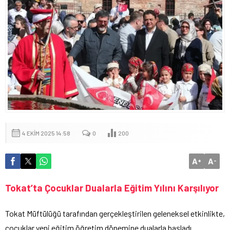
4 EKIM 2025 14:58
0
200
A
A
+
-
Tokat’ta Çocuklar Dualarla Eğitim Yılını Karşılıyor
Tokat Müftülüğü tarafından gerçekleştirilen geleneksel etkinlikte,
çocuklar yeni eğitim öğretim dönemine dualarla başladı.