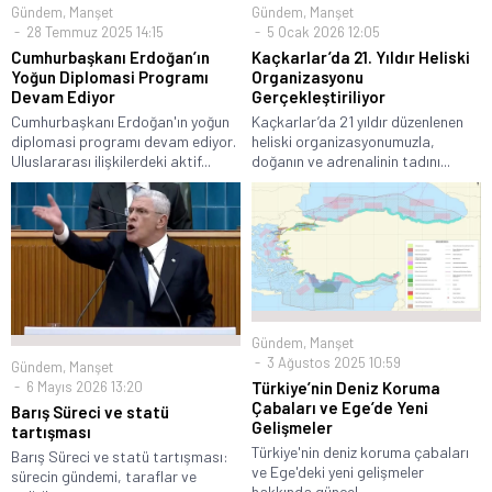
Gündem
,
Manşet
Gündem
,
Manşet
28 Temmuz 2025 14:15
5 Ocak 2026 12:05
Cumhurbaşkanı Erdoğan’ın
Kaçkarlar’da 21. Yıldır Heliski
Yoğun Diplomasi Programı
Organizasyonu
Devam Ediyor
Gerçekleştiriliyor
Cumhurbaşkanı Erdoğan'ın yoğun
Kaçkarlar’da 21 yıldır düzenlenen
diplomasi programı devam ediyor.
heliski organizasyonumuzla,
Uluslararası ilişkilerdeki aktif...
doğanın ve adrenalinin tadını...
Gündem
,
Manşet
3 Ağustos 2025 10:59
Gündem
,
Manşet
6 Mayıs 2026 13:20
Türkiye’nin Deniz Koruma
Çabaları ve Ege’de Yeni
Barış Süreci ve statü
Gelişmeler
tartışması
Türkiye'nin deniz koruma çabaları
Barış Süreci ve statü tartışması:
ve Ege'deki yeni gelişmeler
sürecin gündemi, taraflar ve
hakkında güncel...