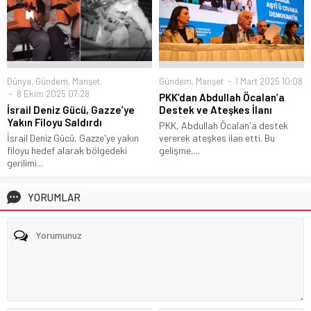
Gündem
,
Manşet
1 Mart 2025 10:08
Dünya
,
Gündem
,
Manşet
8 Ekim 2025 07:28
PKK’dan Abdullah Öcalan’a
Destek ve Ateşkes İlanı
İsrail Deniz Gücü, Gazze’ye
Yakın Filoyu Saldırdı
PKK, Abdullah Öcalan'a destek
vererek ateşkes ilan etti. Bu
İsrail Deniz Gücü, Gazze'ye yakın
gelişme,...
filoyu hedef alarak bölgedeki
gerilimi...
YORUMLAR