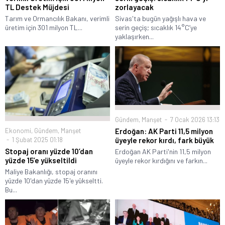
TL Destek Müjdesi
zorlayacak
Tarım ve Ormancılık Bakanı, verimli
Sivas'ta bugün yağışlı hava ve
üretim için 301 milyon TL...
serin geçiş; sıcaklık 14°C’ye
yaklaşırken...
Gündem
,
Manşet
7 Ocak 2026 13:13
Ekonomi
,
Gündem
,
Manşet
Erdoğan: AK Parti 11,5 milyon
1 Şubat 2025 01:18
üyeyle rekor kırdı, fark büyük
Stopaj oranı yüzde 10’dan
Erdoğan AK Parti'nin 11,5 milyon
yüzde 15’e yükseltildi
üyeyle rekor kırdığını ve farkın...
Maliye Bakanlığı, stopaj oranını
yüzde 10'dan yüzde 15'e yükseltti.
Bu...