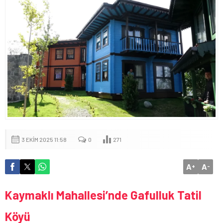
3 EKIM 2025 11:58
0
271
A
A
+
-
Kaymaklı Mahallesi’nde Gafulluk Tatil
Köyü