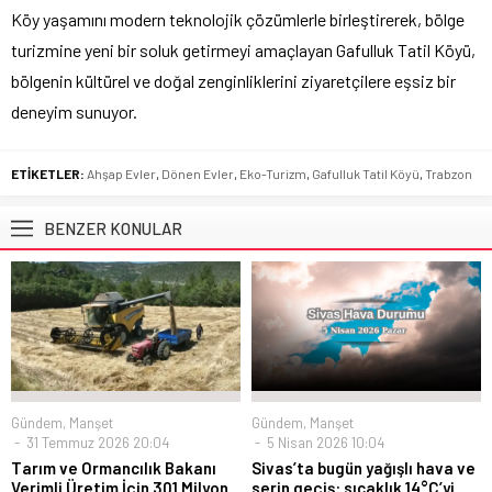
Köy yaşamını modern teknolojik çözümlerle birleştirerek, bölge
turizmine yeni bir soluk getirmeyi amaçlayan Gafulluk Tatil Köyü,
bölgenin kültürel ve doğal zenginliklerini ziyaretçilere eşsiz bir
deneyim sunuyor.
ETİKETLER:
Ahşap Evler
,
Dönen Evler
,
Eko-Turizm
,
Gafulluk Tatil Köyü
,
Trabzon
BENZER KONULAR
Gündem
,
Manşet
Gündem
,
Manşet
31 Temmuz 2026 20:04
5 Nisan 2026 10:04
Tarım ve Ormancılık Bakanı
Sivas’ta bugün yağışlı hava ve
Verimli Üretim İçin 301 Milyon
serin geçiş: sıcaklık 14°C’yi