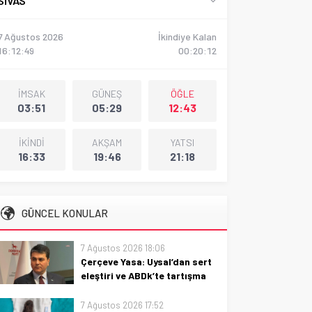
SIVAS
7 Ağustos 2026
İkindiye Kalan
16:12:51
00:20:11
İMSAK
GÜNEŞ
ÖĞLE
03:51
05:29
12:43
İKİNDİ
AKŞAM
YATSI
16:33
19:46
21:18
GÜNCEL KONULAR
7 Ağustos 2026 18:06
Çerçeve Yasa: Uysal’dan sert
eleştiri ve ABDk’te tartışma
Çerçeve Yasa’yı eleştiren
7 Ağustos 2026 17:52
Uysal’ın açıklamaları ve ABD’deki