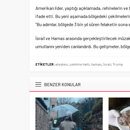
Amerikan lider, yaptığı açıklamada, rehinelerin ve 
ifade etti. Bu yeni aşamada bölgedeki çekilmeler
“Bu adımlar, bölgede 3 bin yıl süren felaketin son
İsrail ve Hamas arasında gerçekleştirilecek müzak
umutlarını yeniden canlandırdı. Bu gelişmeler, böl
ETİKETLER:
ateşkes
,
çekilme hattı
,
hamas
,
İsrail
,
Trump
BENZER KONULAR