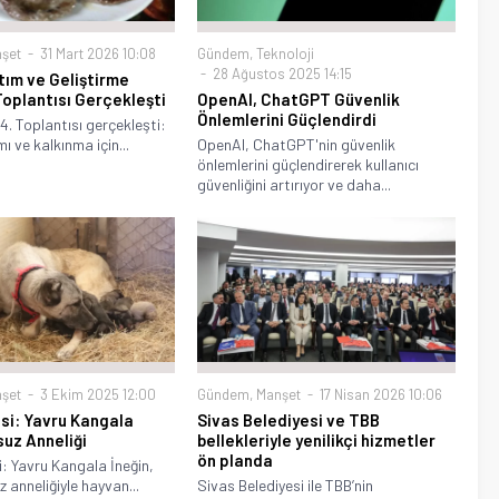
şet
31 Mart 2026 10:08
Gündem
,
Teknoloji
28 Ağustos 2025 14:15
tım ve Geliştirme
 Toplantısı Gerçekleşti
OpenAI, ChatGPT Güvenlik
Önlemlerini Güçlendirdi
4. Toplantısı gerçekleşti:
ı ve kalkınma için...
OpenAI, ChatGPT'nin güvenlik
önlemlerini güçlendirerek kullanıcı
güvenliğini artırıyor ve daha...
şet
3 Ekim 2025 12:00
Gündem
,
Manşet
17 Nisan 2026 10:06
si: Yavru Kangala
Sivas Belediyesi ve TBB
suz Anneliği
bellekleriyle yenilikçi hizmetler
ön planda
: Yavru Kangala İneğin,
 anneliğiyle hayvan...
Sivas Belediyesi ile TBB’nin