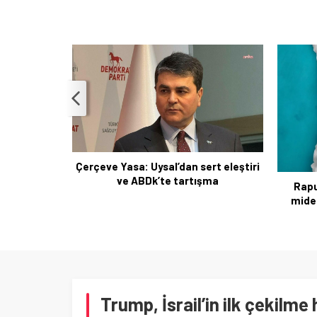
rt eleştiri
şma
Rapunzel sendromu: 15 yaşında
Mekk
midesinden dev saç yumağı çıktı
Trump, İsrail’in ilk çekilme 