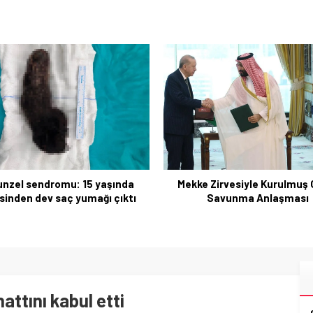
97 Yaşında Rekoru Yenileye
Walker Betty Bromag
e Zirvesiyle Kurulmuş Ortak
Savunma Anlaşması
hattını kabul etti