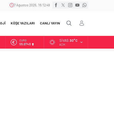
7 Ağustos 2026, 16:12:51
OJİ
KÖŞE YAZILARI
CANLI YAYIN
SIVAS
30°C
ALTIN
6.623,43
AÇIK
BİST
13.785,25
DOLAR
47,7048
EURO
55,0748