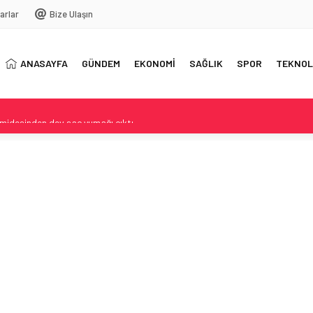
arlar
Bize Ulaşın
ANASAYFA
GÜNDEM
EKONOMİ
SAĞLIK
SPOR
TEKNOL
midesinden dev saç yumağı çıktı
ak Savunma Anlaşması
ng Walker Betty Bromage
irme ve Öne Çıkan Noktalar
ştiri ve ABDk’te tartışma