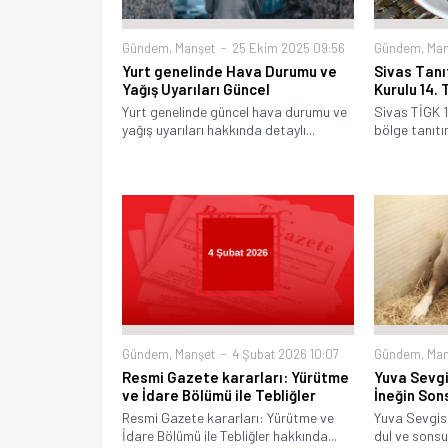
Gündem
,
Manşet
25 Ekim 2025 09:56
Gündem
,
Man
Yurt genelinde Hava Durumu ve
Sivas Tanı
Yağış Uyarıları Güncel
Kurulu 14.
Yurt genelinde güncel hava durumu ve
Sivas TİGK 1
yağış uyarıları hakkında detaylı...
bölge tanıtım
Gündem
,
Manşet
4 Şubat 2026 10:07
Gündem
,
Man
Resmi Gazete kararları: Yürütme
Yuva Sevgi
ve İdare Bölümü ile Tebliğler
İneğin Son
Resmi Gazete kararları: Yürütme ve
Yuva Sevgisi
İdare Bölümü ile Tebliğler hakkında...
dul ve sonsuz