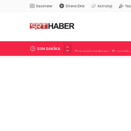
Gazeteler
Sitene Ekle
Astroloji
Yaz
SON DAKİKA
Rapunzel sendromu: 15 yaşında 
Mekke Zirvesiyle Kurulmuş Ort
97 Yaşında Rekoru Yenileyen Wi
Haber Analizi: İçerik Değerlend
Çerçeve Yasa: Uysal’dan sert ele