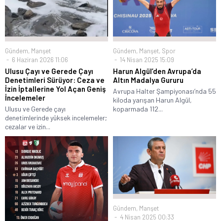
Gündem
,
Manşet
Gündem
,
Manşet
,
Spor
6 Haziran 2026 11:06
14 Nisan 2025 15:09
Ulusu Çayı ve Gerede Çayı
Harun Algül’den Avrupa’da
Denetimleri Sürüyor: Ceza ve
Altın Madalya Gururu
İzin İptallerine Yol Açan Geniş
Avrupa Halter Şampiyonası’nda 55
İncelemeler
kiloda yarışan Harun Algül,
Ulusu ve Gerede çayı
koparmada 112...
denetimlerinde yüksek incelemeler;
cezalar ve izin...
Gündem
,
Manşet
4 Nisan 2025 00:33