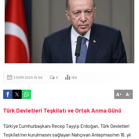
3 EKIM 2025 15:56
0
189
A
A
+
-
Türk Devletleri Teşkilatı ve Ortak Anma Günü
Türkiye Cumhurbaşkanı Recep Tayyip Erdoğan, Türk Devletleri
Teşkilatı’nın kurulmasını sağlayan Nahçıvan Anlaşması’nın 16. yıl