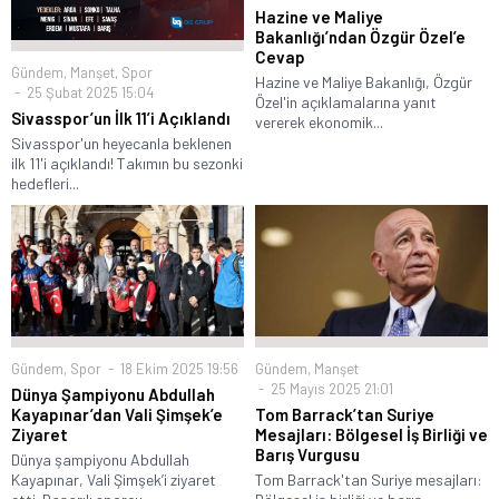
Hazine ve Maliye
Bakanlığı’ndan Özgür Özel’e
Cevap
Gündem
,
Manşet
,
Spor
Hazine ve Maliye Bakanlığı, Özgür
25 Şubat 2025 15:04
Özel'in açıklamalarına yanıt
Sivasspor’un İlk 11’i Açıklandı
vererek ekonomik...
Sivasspor'un heyecanla beklenen
ilk 11'i açıklandı! Takımın bu sezonki
hedefleri...
Gündem
,
Spor
18 Ekim 2025 19:56
Gündem
,
Manşet
25 Mayıs 2025 21:01
Dünya Şampiyonu Abdullah
Kayapınar’dan Vali Şimşek’e
Tom Barrack’tan Suriye
Ziyaret
Mesajları: Bölgesel İş Birliği ve
Barış Vurgusu
Dünya şampiyonu Abdullah
Kayapınar, Vali Şimşek’i ziyaret
Tom Barrack'tan Suriye mesajları: