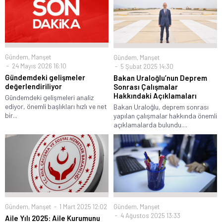
Gündem
,
Manşet
Gündem
,
Manşet
24 Mayıs 2026 16:10
5 Şubat 2025 14:30
Gündemdeki gelişmeler
Bakan Uraloğlu’nun Deprem
değerlendiriliyor
Sonrası Çalışmalar
Hakkındaki Açıklamaları
Gündemdeki gelişmeleri analiz
ediyor, önemli başlıkları hızlı ve net
Bakan Uraloğlu, deprem sonrası
bir...
yapılan çalışmalar hakkında önemli
açıklamalarda bulundu....
Gündem
,
Manşet
1 Mart 2025 12:02
Gündem
,
Manşet
4 Ağustos 2025 13:33
Aile Yılı 2025: Aile Kurumunu