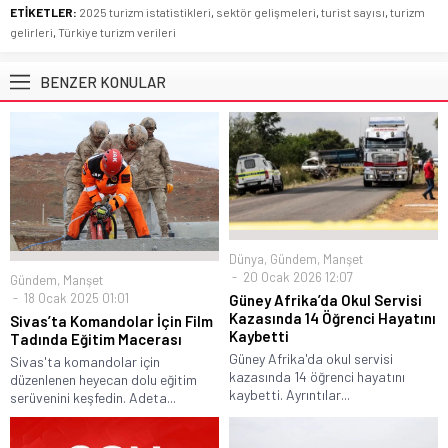
ETİKETLER:
2025 turizm istatistikleri
,
sektör gelişmeleri
,
turist sayısı
,
turizm
gelirleri
,
Türkiye turizm verileri
BENZER KONULAR
Dünya
,
Gündem
,
Manşet
20 Ocak 2026 12:07
Gündem
,
Manşet
18 Ocak 2025 01:01
Güney Afrika’da Okul Servisi
Kazasında 14 Öğrenci Hayatını
Sivas’ta Komandolar İçin Film
Kaybetti
Tadında Eğitim Macerası
Güney Afrika'da okul servisi
Sivas'ta komandolar için
kazasında 14 öğrenci hayatını
düzenlenen heyecan dolu eğitim
kaybetti. Ayrıntılar...
serüvenini keşfedin. Adeta...