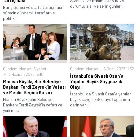
tartışması
Sivas'ta 27 Kasım 2025 hava
durumu: sisli ve serin günler...
Barış Süreci ve statü tartışması:
sürecin gündemi, taraflar ve
politik...
Gündem
,
Manşet
6 Ocak 2025 11:32
Gündem
,
Manşet
,
Siyaset
13 Haziran 2025 15:10
İstanbul’da Sivaslı Ozan’a
Yapılan Büyük Saygısızlık
Manisa Büyükşehir Belediye
Olayı!
Başkanı Ferdi Zeyrek’in Vefatı
ve Meclis Seçimi Kararı
İstanbul'da Sivaslı Ozan'a yapılan
büyük saygısızlık olayı, toplumda
Manisa Büyükşehir Belediye
derin yankı...
Başkanı Ferdi Zeyrek'in vefatı ve
yeni meclis...