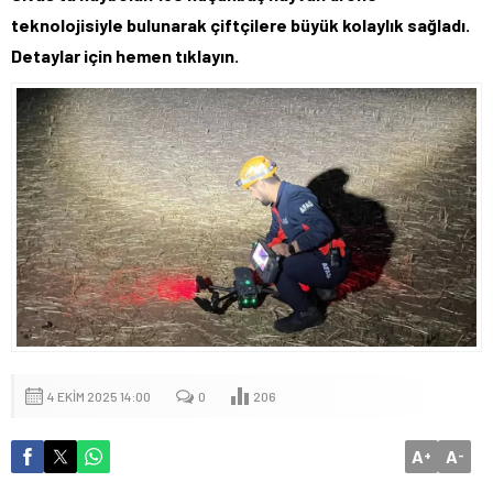
teknolojisiyle bulunarak çiftçilere büyük kolaylık sağladı.
Detaylar için hemen tıklayın.
4 EKIM 2025 14:00
0
206
A
A
+
-