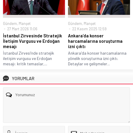
Gündem
,
Manşet
Gündem
,
Manşet
27 Mart 2026 11:06
22 Kasım 2025 12:59
İstanbul Zirvesinde Stratejik
Ankara’da konser
İletişim Vurgusu ve Erdoğan
harcamalarına soruşturma
mesajı
izni çıktı
İstanbul Zirvesi’nde stratejik
Ankara'da konser harcamalarına
iletişim vurgusu ve Erdoğan
yönelik soruşturma izni çıktı.
mesajı: kritik temaslar,...
Detaylar ve gelişmeler...
YORUMLAR