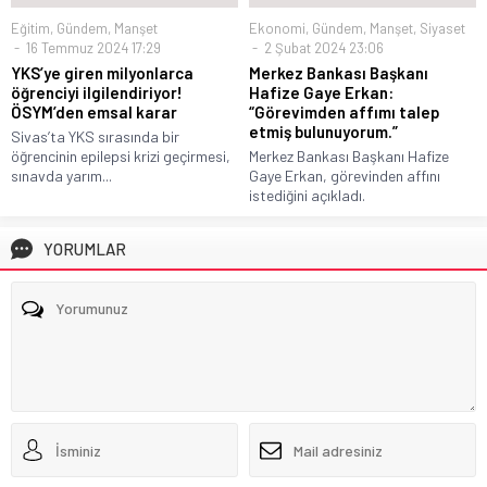
Eğitim
,
Gündem
,
Manşet
Ekonomi
,
Gündem
,
Manşet
,
Siyaset
16 Temmuz 2024 17:29
2 Şubat 2024 23:06
YKS’ye giren milyonlarca
Merkez Bankası Başkanı
öğrenciyi ilgilendiriyor!
Hafize Gaye Erkan:
ÖSYM’den emsal karar
“Görevimden affımı talep
etmiş bulunuyorum.”
Sivas’ta YKS sırasında bir
öğrencinin epilepsi krizi geçirmesi,
Merkez Bankası Başkanı Hafize
sınavda yarım...
Gaye Erkan, görevinden affını
istediğini açıkladı.
YORUMLAR