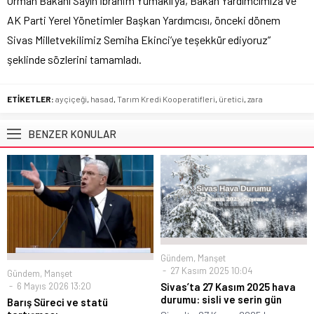
Orman Bakanı Sayın İbrahim Yumaklı’ya, Bakan Yardımcımıza ve
AK Parti Yerel Yönetimler Başkan Yardımcısı, önceki dönem
Sivas Milletvekilimiz Semiha Ekinci’ye teşekkür ediyoruz”
şeklinde sözlerini tamamladı.
ETİKETLER:
ayçiçeği
,
hasad
,
Tarım Kredi Kooperatifleri
,
üretici
,
zara
BENZER KONULAR
Gündem
,
Manşet
27 Kasım 2025 10:04
Gündem
,
Manşet
6 Mayıs 2026 13:20
Sivas’ta 27 Kasım 2025 hava
durumu: sisli ve serin gün
Barış Süreci ve statü