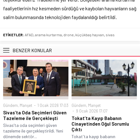
faaliyetlerinin hız kesmeden sürdüğü ve kaybolan hayvanların sağ
salim bulunmasında teknolojiden faydalanıldığı belirtildi.
ETİKETLER:
AFAD
,
arama kurtarma
,
drone
,
küçükbaş hayvan
,
sivas
BENZER KONULAR
Gündem
,
Manşet
1 Ocak 2026 17:03
Gündem
,
Manşet
9 Ocak 2026 17:07
Sivas’ta Oda Seçimleri Güven
Tazeleme ile Gerçekleşti
Tokat’ta Kayıp Babanın
Cinayetinden Oğul Sorumlu
Sivas’ta oda seçimleri güven
Çıktı
tazeleme ile gerçekleştirildi. Yeni
dönemde sektör...
Tokat'ta kayıp babanın