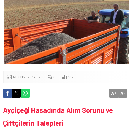
4 EKIM 2025 14:02
0
192
A
A
+
-
Ayçiçeği Hasadında Alım Sorunu ve
Çiftçilerin Talepleri